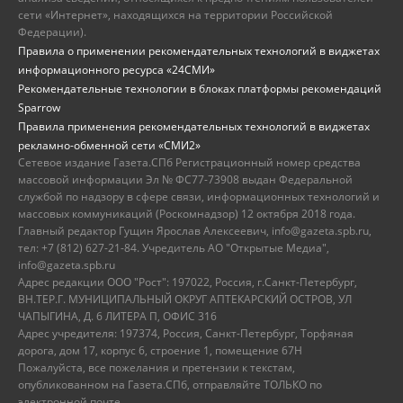
сети «Интернет», находящихся на территории Российской
Федерации).
Правила о применении рекомендательных технологий в виджетах
информационного ресурса «24СМИ»
Рекомендательные технологии в блоках платформы рекомендаций
Sparrow
Правила применения рекомендательных технологий в виджетах
рекламно-обменной сети «СМИ2»
Сетевое издание Газета.СПб Регистрационный номер средства
массовой информации Эл № ФС77-73908 выдан Федеральной
службой по надзору в сфере связи, информационных технологий и
массовых коммуникаций (Роскомнадзор) 12 октября 2018 года.
Главный редактор Гущин Ярослав Алексеевич, info@gazeta.spb.ru,
тел: +7 (812) 627-21-84. Учредитель АО "Открытые Медиа",
info@gazeta.spb.ru
Адрес редакции ООО "Рост": 197022, Россия, г.Санкт-Петербург,
ВН.ТЕР.Г. МУНИЦИПАЛЬНЫЙ ОКРУГ АПТЕКАРСКИЙ ОСТРОВ, УЛ
ЧАПЫГИНА, Д. 6 ЛИТЕРА П, ОФИС 316
Адрес учредителя: 197374, Россия, Санкт-Петербург, Торфяная
дорога, дом 17, корпус 6, строение 1, помещение 67Н
Пожалуйста, все пожелания и претензии к текстам,
опубликованном на Газета.СПб, отправляйте ТОЛЬКО по
электронной почте.