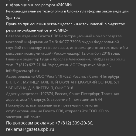
информационного ресурса «24СМИ»
Рекомендательные технологии в блоках платформы рекомендаций
Sparrow
Правила применения рекомендательных технологий в виджетах
рекламно-обменной сети «СМИ2»
Сетевое издание Газета.СПб Регистрационный номер средства
массовой информации Эл № ФС77-73908 выдан Федеральной
службой по надзору в сфере связи, информационных технологий и
массовых коммуникаций (Роскомнадзор) 12 октября 2018 года.
Главный редактор Гущин Ярослав Алексеевич, info@gazeta.spb.ru,
тел: +7 (812) 627-21-84. Учредитель АО "Открытые Медиа",
info@gazeta.spb.ru
Адрес редакции ООО "Рост": 197022, Россия, г.Санкт-Петербург,
ВН.ТЕР.Г. МУНИЦИПАЛЬНЫЙ ОКРУГ АПТЕКАРСКИЙ ОСТРОВ, УЛ
ЧАПЫГИНА, Д. 6 ЛИТЕРА П, ОФИС 316
Адрес учредителя: 197374, Россия, Санкт-Петербург, Торфяная
дорога, дом 17, корпус 6, строение 1, помещение 67Н
Пожалуйста, все пожелания и претензии к текстам,
опубликованном на Газета.СПб, отправляйте ТОЛЬКО по
электронной почте.
По вопросам рекламы: +7 (812) 309-29-36,
reklama@gazeta.spb.ru