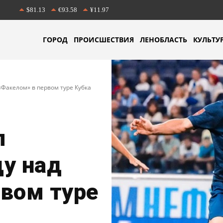
$81.13
€93.58
¥11.97
ГОРОД
ПРОИСШЕСТВИЯ
ЛЕНОБЛАСТЬ
КУЛЬТУ
«Факелом» в первом туре Кубка
л
у над
вом туре