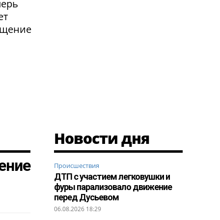
перь
ет
ащение
Новости дня
ение
Происшествия
ДТП с участием легковушки и
фуры парализовало движение
перед Дусьевом
06.08.2026 18:29