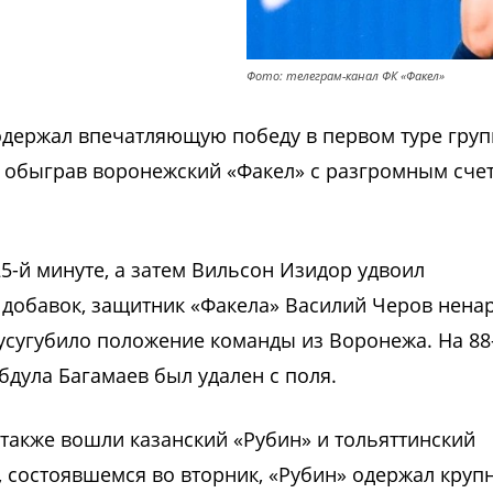
Фото: телеграм-канал ФК «Факел»
одержал впечатляющую победу в первом туре гру
, обыграв воронежский «Факел» с разгромным счет
25-й минуте, а затем Вильсон Изидор удвоил
В добавок, защитник «Факела» Василий Черов нена
о усугубило положение команды из Воронежа. На 88
бдула Багамаев был удален с поля.
а также вошли казанский «Рубин» и тольяттинский
, состоявшемся во вторник, «Рубин» одержал круп