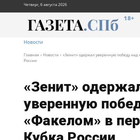
Четверг, 6 августа 2026
18+
Новости
Главная
Новости
«Зенит» одержал уверенную победу над 
России
«Зенит» одержа
уверенную побед
«Факелом» в пер
Кубка России