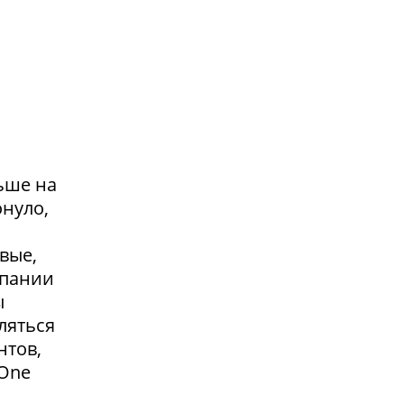
ьше на
онуло,
вые,
мпании
ы
ляться
нтов,
 One