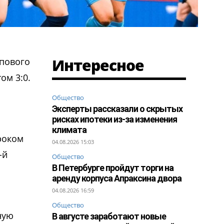
Интересное
ппового
ом 3:0.
Общество
Эксперты рассказали о скрытых
рисках ипотеки из-за изменения
климата
роком
04.08.2026 15:03
-й
Общество
В Петербурге пройдут торги на
аренду корпуса Апраксина двора
04.08.2026 16:59
Общество
ную
В августе заработают новые