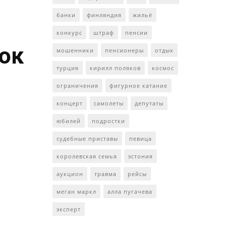
банки
финляндия
жильё
конкурс
штраф
пенсии
ток
мошенники
пенсионеры
отдых
турция
кирилл поляков
космос
ограничения
фигурное катание
концерт
самолеты
депутаты
юбилей
подростки
судебные приставы
певица
королевская семья
эстония
аукцион
травма
рейсы
меган маркл
алла пугачева
эксперт