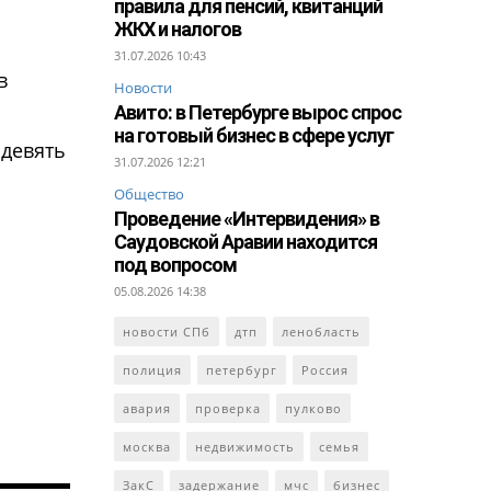
правила для пенсий, квитанций
ЖКХ и налогов
31.07.2026 10:43
в
Новости
Авито: в Петербурге вырос спрос
о
на готовый бизнес в сфере услуг
 девять
31.07.2026 12:21
Общество
Проведение «Интервидения» в
Саудовской Аравии находится
под вопросом
05.08.2026 14:38
новости СПб
дтп
ленобласть
полиция
петербург
Россия
авария
проверка
пулково
москва
недвижимость
семья
ЗакС
задержание
мчс
бизнес