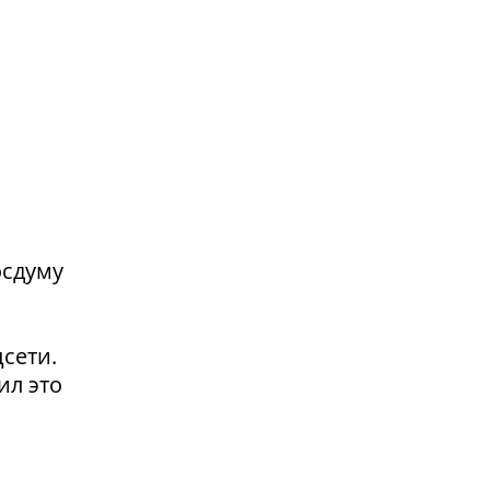
осдуму
сети.
ил это