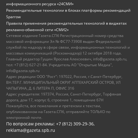
информационного ресурса «24СМИ»
Рекомендательные технологии в блоках платформы рекомендаций
Sparrow
Правила применения рекомендательных технологий в виджетах
рекламно-обменной сети «СМИ2»
Сетевое издание Газета.СПб Регистрационный номер средства
массовой информации Эл № ФС77-73908 выдан Федеральной
службой по надзору в сфере связи, информационных технологий и
массовых коммуникаций (Роскомнадзор) 12 октября 2018 года.
Главный редактор Гущин Ярослав Алексеевич, info@gazeta.spb.ru,
тел: +7 (812) 627-21-84. Учредитель АО "Открытые Медиа",
info@gazeta.spb.ru
Адрес редакции ООО "Рост": 197022, Россия, г.Санкт-Петербург,
ВН.ТЕР.Г. МУНИЦИПАЛЬНЫЙ ОКРУГ АПТЕКАРСКИЙ ОСТРОВ, УЛ
ЧАПЫГИНА, Д. 6 ЛИТЕРА П, ОФИС 316
Адрес учредителя: 197374, Россия, Санкт-Петербург, Торфяная
дорога, дом 17, корпус 6, строение 1, помещение 67Н
Пожалуйста, все пожелания и претензии к текстам,
опубликованном на Газета.СПб, отправляйте ТОЛЬКО по
электронной почте.
По вопросам рекламы: +7 (812) 309-29-36,
reklama@gazeta.spb.ru