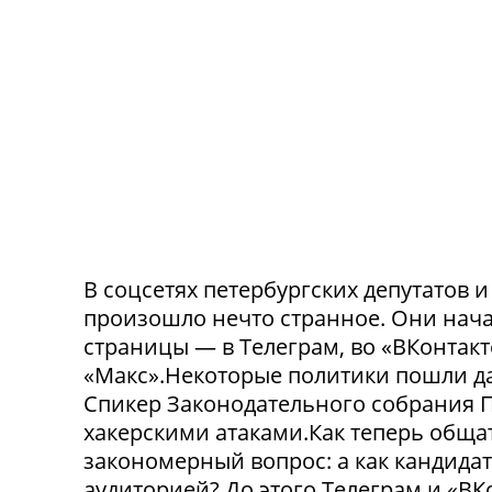
В соцсетях петербургских депутатов 
произошло нечто странное. Они нача
страницы — в Телеграм, во «ВКонтак
«Макс».Некоторые политики пошли да
Спикер Законодательного собрания П
хакерскими атаками.Как теперь обща
закономерный вопрос: а как кандида
аудиторией? До этого Телеграм и «В