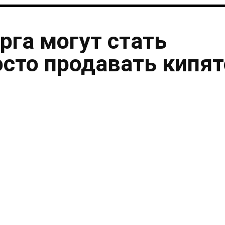
рга могут стать
осто продавать кипя