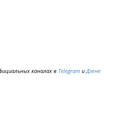
фициальных каналах в
Telegram
и
Дзене
i