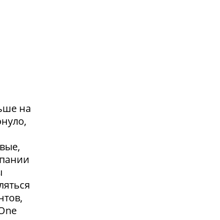
ьше на
онуло,
вые,
мпании
ы
ляться
нтов,
 One