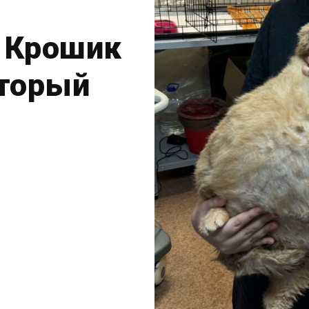
 Крошик
оторый