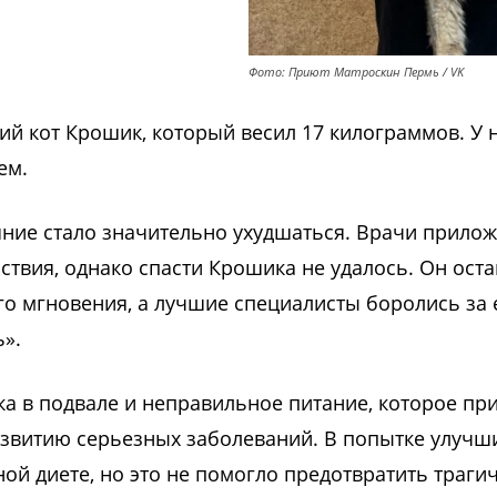
Фото: Приют Матроскин Пермь / VK
жий кот Крошик, который весил 17 килограммов. У 
ем.
ояние стало значительно ухудшаться. Врачи прило
твия, однако спасти Крошика не удалось. Он оста
о мгновения, а лучшие специалисты боролись за 
».
а в подвале и неправильное питание, которое при
азвитию серьезных заболеваний. В попытке улучш
ной диете, но это не помогло предотвратить траги