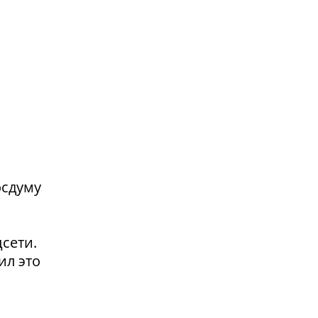
осдуму
сети.
ил это