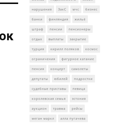
нарушения
ЗакС
мчс
бизнес
банки
финляндия
жильё
штраф
пенсии
пенсионеры
ток
отдых
выплаты
закрытие
турция
кирилл поляков
космос
ограничения
фигурное катание
пенсия
концерт
самолеты
депутаты
юбилей
подростки
судебные приставы
певица
королевская семья
эстония
аукцион
травма
рейсы
меган маркл
алла пугачева