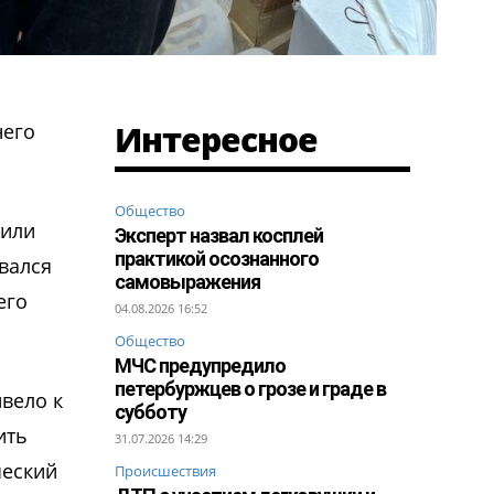
Интересное
него
Общество
жили
Эксперт назвал косплей
практикой осознанного
вался
самовыражения
его
04.08.2026 16:52
Общество
МЧС предупредило
петербуржцев о грозе и граде в
вело к
субботу
ить
31.07.2026 14:29
ческий
Происшествия