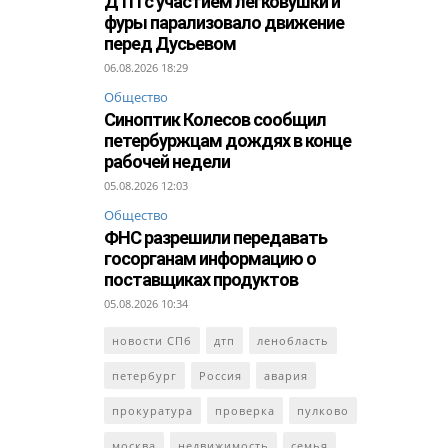
ДТП с участием легковушки и
фуры парализовало движение
перед Дусьевом
06.08.2026 18:29
Общество
Синоптик Колесов сообщил
петербуржцам дождях в конце
рабочей недели
05.08.2026 12:03
Общество
ФНС разрешили передавать
госорганам информацию о
поставщиках продуктов
05.08.2026 10:34
новости СПб
дтп
ленобласть
петербург
Россия
авария
прокуратура
проверка
пулково
москва
недвижимость
семья