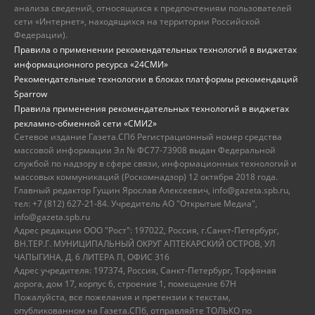
анализа сведений, относящихся к предпочтениям пользователей
сети «Интернет», находящихся на территории Российской
Федерации).
Правила о применении рекомендательных технологий в виджетах
информационного ресурса «24СМИ»
Рекомендательные технологии в блоках платформы рекомендаций
Sparrow
Правила применения рекомендательных технологий в виджетах
рекламно-обменной сети «СМИ2»
Сетевое издание Газета.СПб Регистрационный номер средства
массовой информации Эл № ФС77-73908 выдан Федеральной
службой по надзору в сфере связи, информационных технологий и
массовых коммуникаций (Роскомнадзор) 12 октября 2018 года.
Главный редактор Гущин Ярослав Алексеевич, info@gazeta.spb.ru,
тел: +7 (812) 627-21-84. Учредитель АО "Открытые Медиа",
info@gazeta.spb.ru
Адрес редакции ООО "Рост": 197022, Россия, г.Санкт-Петербург,
ВН.ТЕР.Г. МУНИЦИПАЛЬНЫЙ ОКРУГ АПТЕКАРСКИЙ ОСТРОВ, УЛ
ЧАПЫГИНА, Д. 6 ЛИТЕРА П, ОФИС 316
Адрес учредителя: 197374, Россия, Санкт-Петербург, Торфяная
дорога, дом 17, корпус 6, строение 1, помещение 67Н
Пожалуйста, все пожелания и претензии к текстам,
опубликованном на Газета.СПб, отправляйте ТОЛЬКО по