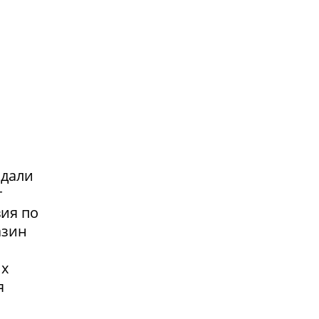
адали
т
вия по
азин
их
я