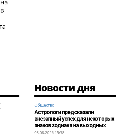
 на
 в
та
Новости дня
х
Общество
Астрологи предсказали
внезапный успех для некоторых
знаков зодиака на выходных
08.08.2026 15:38