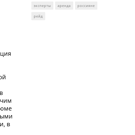
эксперты
аренда
россияне
рейд
нция
ой
в
очим
зюме
выми
и, в