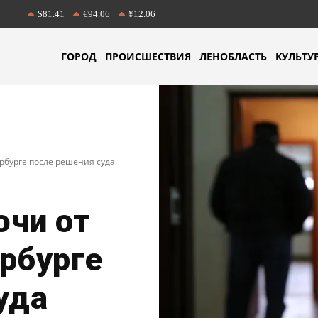
$81.41
€94.06
¥12.06
ГОРОД
ПРОИСШЕСТВИЯ
ЛЕНОБЛАСТЬ
КУЛЬТУ
рбурге после решения суда
ючи от
рбурге
уда