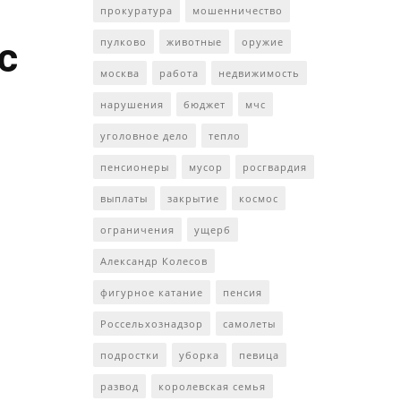
прокуратура
мошенничество
с
пулково
животные
оружие
москва
работа
недвижимость
нарушения
бюджет
мчс
уголовное дело
тепло
пенсионеры
мусор
росгвардия
выплаты
закрытие
космос
ограничения
ущерб
Александр Колесов
фигурное катание
пенсия
Россельхознадзор
самолеты
подростки
уборка
певица
развод
королевская семья