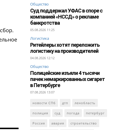
Общество
Суд поддержал УФАС в споре с
компанией «НССД» о рекламе
банкротства
сбор.
05.08.2026 11:25
Логистика
тельное
Ритейлеры хотят переложить
логистику на производителей
04.08.2026 12:12
Общество
Полицейские изъяли 4 тысячи
пачек немаркированных сигарет
в Петербурге
07.08.2026 13:07
новости СПб
дтп
ленобласть
полиция
суд
погода
петербург
Россия
авария
строительство