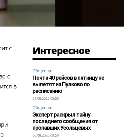
Интересное
лит с
Общество
во о
Почти 40 рейсов в пятницу не
вылетят из Пулково по
ится в
расписанию
07.08.2026 09:50
Общество
Эксперт раскрыл тайну
последнего сообщения от
при
пропавших Усольцевых
то
06.08.2026 09:50