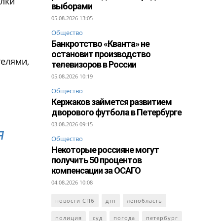
улки
выборами
05.08.2026 13:05
Общество
Банкротство «Кванта» не
остановит производство
телями,
телевизоров в России
05.08.2026 10:19
Общество
Кержаков займется развитием
дворового футбола в Петербурге
03.08.2026 09:15
я
Общество
Некоторые россияне могут
получить 50 процентов
компенсации за ОСАГО
04.08.2026 10:08
новости СПб
дтп
ленобласть
полиция
суд
погода
петербург