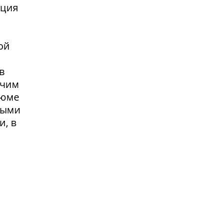
нция
ой
в
очим
зюме
выми
и, в