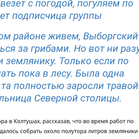
езет с погодой, погуляем по
шет подписчица группы
ом районе живем, Выборгский
ся за грибами. Но вот ни раз
и землянику. Только если по
шать пока в лесу. Была одна
 та полностью заросли травой
льница Северной столицы.
а в Колтушах, рассказав, что во время работ по
удалось собрать около полутора литров земляники