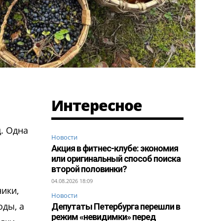
Интересное
. Одна
Новости
Акция в фитнес-клубе: экономия
или оригинальный способ поиска
второй половинки?
04.08.2026 18:09
ики,
Новости
оды, а
Депутаты Петербурга перешли в
режим «невидимки» перед