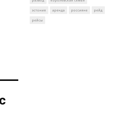
развод
королевская семья
эстония
аренда
россияне
рейд
рейсы
с