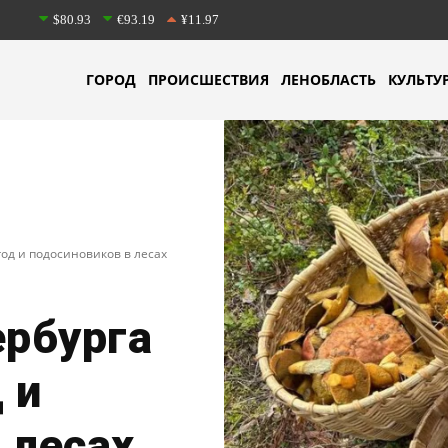
$80.93
€93.19
¥11.97
ГОРОД
ПРОИСШЕСТВИЯ
ЛЕНОБЛАСТЬ
КУЛЬТУ
год и подосиновиков в лесах
ербурга
 и
 лесах