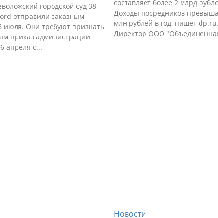
составляет более 2 млрд рубле
еволожский городской суд 38
Доходы посредников превыша
Ford отправили заказным
млн рублей в год, пишет dp.ru
6 июля. Они требуют признать
Директор ООО "Объединенная
ым приказ администрации
6 апреля о...
Новости