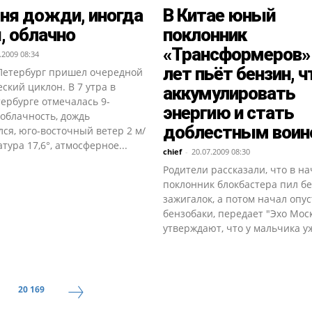
ня дожди, иногда
В Китае юный
, облачно
поклонник
«Трансформеров»
.2009 08:34
лет пьёт бензин, 
Петербург пришел очередной
ский циклон. В 7 утра в
аккумулировать
ербурге отмечалась 9-
энергию и стать
облачность, дождь
доблестным вои
ся, юго-восточный ветер 2 м/
атура 17,6°, атмосферное...
chief
-
20.07.2009 08:30
Родители рассказали, что в н
поклонник блокбастера пил б
зажигалок, а потом начал опу
бензобаки, передает "Эхо Мос
утверждают, что у мальчика уж
20 169