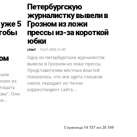
Петербургскую
журналистку вывели в
 уже 5
Грозном из ложи
чтобы
прессы из-за короткой
юбки
chief
-
19.07.2009 21:45
ном
Одну из петербургских журналисток
вывели в Грозном из ложи прессы.
Представителям местных властей
ачале
показалось, что она одета слишком
ензин из
смело, передает из Чечни
стошать
корреспондент сайта...
квы". Они
е...
Страница 14 737 из 20 169