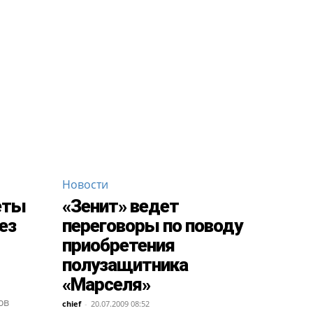
Новости
еты
«Зенит» ведет
ез
переговоры по поводу
приобретения
полузащитника
«Марселя»
ов
chief
-
20.07.2009 08:52