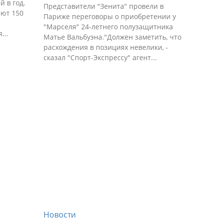
й в год.
Представители "Зенита" провели в
ют 150
Париже переговоры о приобретении у
.
"Марселя" 24-летнего полузащитника
...
Матье Вальбуэна."Должен заметить, что
расхождения в позициях невелики, -
сказал "Спорт-Экспрессу" агент...
Новости