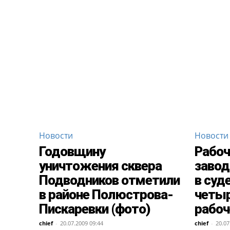
Новости
Новости
Годовщину
Рабоч
уничтожения сквера
завод
Подводников отметили
в суд
в районе Полюстрова-
четы
Пискаревки (фото)
рабоч
chief
-
20.07.2009 09:44
chief
-
20.07