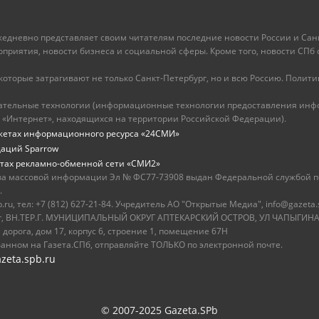
ежедневно представляет своим читателям последние новости России и Санк
иятия, новости бизнеса и социальной сферы. Кроме того, новости СПб сег
оторые затрагивают не только Санкт-Петербург, но и всю Россию. Политика
ательные технологии (информационные технологии предоставления инфо
 «Интернет», находящихся на территории Российской Федерации).
жетах информационного ресурса «24СМИ»
даций Sparrow
тах рекламно-обменной сети «СМИ2»
ва массовой информации Эл № ФС77-73908 выдан Федеральной службой по
.
u, тел: +7 (812) 627-21-84. Учредитель АО "Открытые Медиа", info@gazeta.
бург, ВН.ТЕР.Г. МУНИЦИПАЛЬНЫЙ ОКРУГ АПТЕКАРСКИЙ ОСТРОВ, УЛ ЧАПЫГИНА,
 дорога, дом 17, корпус 6, строение 1, помещение 67Н
ванном на Газета.СПб, отправляйте ТОЛЬКО по электронной почте.
zeta.spb.ru
© 2007-2025 Gazeta.SPb