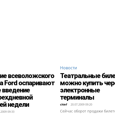
Новости
ие всеволожского
Театральные бил
а Ford оспаривают
можно купить чер
е введение
электронные
рехдневной
терминалы
ей недели
chief
-
20.07.2009 09:20
Сейчас оборот продажи билет
.2009 09:33