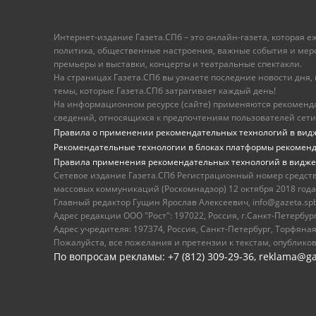
Интернет-издание Газета.СПб – это онлайн-газета, которая 
политика, общественные настроения, важные события и меропр
премьеры и выставки, концерты и театральные спектакли.
На страницах Газета.СПб вы узнаете последние новости дня, к
темы, которые Газета.СПб затрагивает каждый день!
На информационном ресурсе (сайте) применяются рекоменд
сведений, относящихся к предпочтениям пользователей сети
Правила о применении рекомендательных технологий в вид
Рекомендательные технологии в блоках платформы рекомен
Правила применения рекомендательных технологий в видже
Сетевое издание Газета.СПб Регистрационный номер средст
массовых коммуникаций (Роскомнадзор) 12 октября 2018 года
Главный редактор Гущин Ярослав Алексеевич, info@gazeta.spb.r
Адрес редакции ООО "Рост": 197022, Россия, г.Санкт-Петер
Адрес учредителя: 197374, Россия, Санкт-Петербург, Торфяная
Пожалуйста, все пожелания и претензии к текстам, опублико
По вопросам рекламы: +7 (812) 309-29-36,
reklama@ga