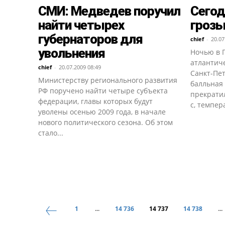
СМИ: Медведев поручил
Сегод
найти четырех
грозы
губернаторов для
chief
-
20.07
увольнения
Ночью в 
атлантиче
chief
-
20.07.2009 08:49
Санкт-Пет
Министерству регионального развития
балльная 
РФ поручено найти четыре субъекта
прекратил
федерации, главы которых будут
с, темпер
уволены осенью 2009 года, в начале
нового политического сезона. Об этом
стало...
1
...
14 736
14 737
14 738
...