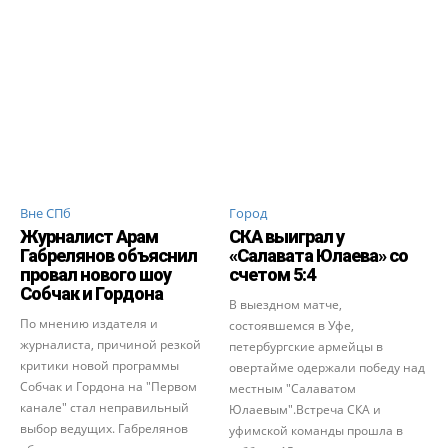
Вне СПб
Город
Журналист Арам
СКА выиграл у
Габрелянов объяснил
«Салавата Юлаева» со
провал нового шоу
счетом 5:4
Собчак и Гордона
В выездном матче,
По мнению издателя и
состоявшемся в Уфе,
журналиста, причиной резкой
петербургские армейцы в
критики новой программы
овертайме одержали победу над
Собчак и Гордона на "Первом
местным "Салаватом
канале" стал неправильный
Юлаевым".Встреча СКА и
выбор ведущих. Габрелянов
уфимской команды прошла в