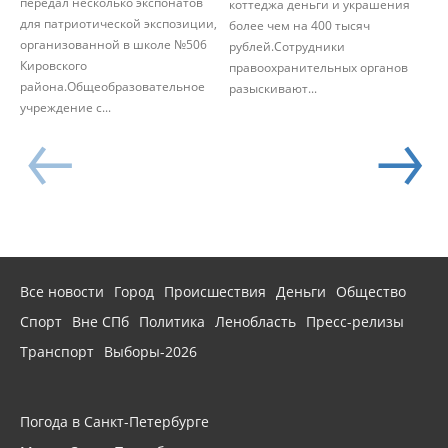
передал несколько экспонатов
коттеджа деньги и украшения
для патриотической экспозиции,
более чем на 400 тысяч
организованной в школе №506
рублей.Сотрудники
Кировского
правоохранительных органов
района.Общеобразовательное
разыскивают...
учреждение с...
Все новости
Город
Происшествия
Деньги
Общество
Спорт
Вне СПб
Политика
Ленобласть
Пресс-релизы
Транспорт
Выборы-2026
Погода в Санкт-Петербурге