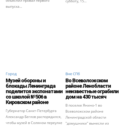
объяснил провал первого
субботу, 15...
выпуска...
Город
Вне СПб
Музей обороны и
Во Всеволожском
блокады Ленинграда
районе Ленобласти
поделится экспонатами
неизвестные ограбили
со школой №506 в
дом на 430 тысяч
Кировском районе
В поселке Янино-1 во
Губернатор Санкт-Петербурга
Всеволожском районе
Александр Беглов распорядился,
Ленинградской области
чтобы музей в Соляном переулке
"домушники" вынесли из