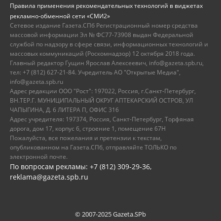
Правила применения рекомендательных технологий в виджетах
рекламно-обменной сети «СМИ2»
Сетевое издание Газета.СПб Регистрационный номер средства
массовой информации Эл № ФС77-73908 выдан Федеральной
службой по надзору в сфере связи, информационных технологий и
массовых коммуникаций (Роскомнадзор) 12 октября 2018 года.
Главный редактор Гущин Ярослав Алексеевич, info@gazeta.spb.ru,
тел: +7 (812) 627-21-84. Учредитель АО "Открытые Медиа",
info@gazeta.spb.ru
Адрес редакции ООО "Рост": 197022, Россия, г.Санкт-Петербург,
ВН.ТЕР.Г. МУНИЦИПАЛЬНЫЙ ОКРУГ АПТЕКАРСКИЙ ОСТРОВ, УЛ
ЧАПЫГИНА, Д. 6 ЛИТЕРА П, ОФИС 316
Адрес учредителя: 197374, Россия, Санкт-Петербург, Торфяная
дорога, дом 17, корпус 6, строение 1, помещение 67Н
Пожалуйста, все пожелания и претензии к текстам,
опубликованном на Газета.СПб, отправляйте ТОЛЬКО по
электронной почте.
По вопросам рекламы: +7 (812) 309-29-36,
reklama@gazeta.spb.ru
© 2007-2025 Gazeta.SPb