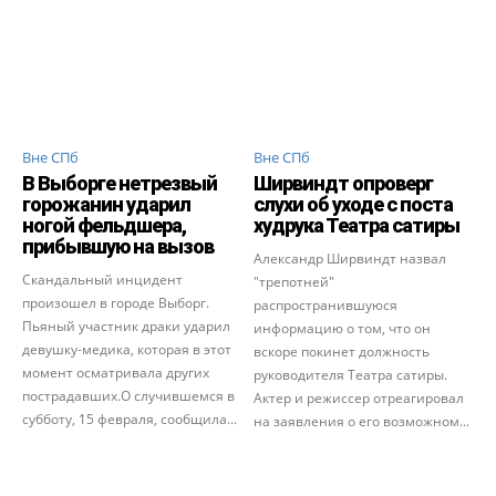
Вне СПб
Вне СПб
В Выборге нетрезвый
Ширвиндт опроверг
горожанин ударил
слухи об уходе с поста
ногой фельдшера,
худрука Театра сатиры
прибывшую на вызов
Александр Ширвиндт назвал
Cкандальный инцидент
"трепотней"
произошел в городе Выборг.
распространившуюся
Пьяный участник драки ударил
информацию о том, что он
девушку-медика, которая в этот
вскоре покинет должность
момент осматривала других
руководителя Театра сатиры.
пострадавших.О случившемся в
Актер и режиссер отреагировал
субботу, 15 февраля, сообщила...
на заявления о его возможном...