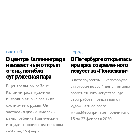
Вне СПб
Город
В центре Калининграда
В Петербурге открылась
неизвестный открыл
ярмарка современного
огонь, погибла
искусства «Понаехали»
супружеская пара
В петербургском "Экспофоруме"
В центральном районе
стартовал первый день ярмарки
Калининграда мужчина
современного искусства, где
внезапно открыл огонь из
свои работы представляют
охотничьего ружья. Он
художники со всего
застрелил двоих человек и
мира.Мероприятие продлится с
ранил ребенка.Трагический
15 по 23 февраля 2020...
инцидент произошел вечером
субботы, 15 февраля....