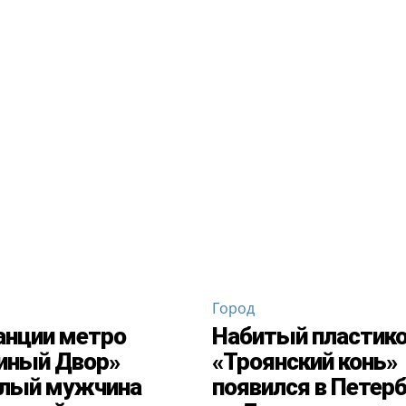
Город
анции метро
Набитый пластик
иный Двор»
«Троянский конь»
слый мужчина
появился в Петерб