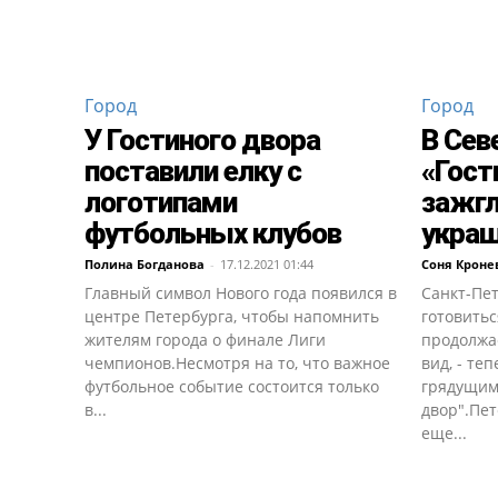
Город
Город
У Гостиного двора
В Сев
поставили елку с
«Гост
логотипами
зажгл
футбольных клубов
укра
Полина Богданова
-
17.12.2021 01:44
Соня Кроне
Главный символ Нового года появился в
Санкт-Пе
центре Петербурга, чтобы напомнить
готовитьс
жителям города о финале Лиги
продолжа
чемпионов.Несмотря на то, что важное
вид, - те
футбольное событие состоится только
грядущим
в...
двор".Пе
еще...