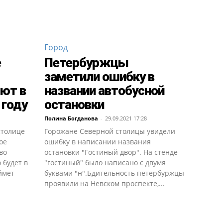
Город
е
Петербуржцы
заметили ошибку в
ют в
названии автобусной
 году
остановки
Полина Богданова
-
29.09.2021 17:28
столице
Горожане Северной столицы увидели
ое
ошибку в написании названия
во
остановки "Гостиный двор". На стенде
 будет в
"гостиный" было написано с двумя
ймет
буквами "н".Бдительность петербуржцы
проявили на Невском проспекте,...