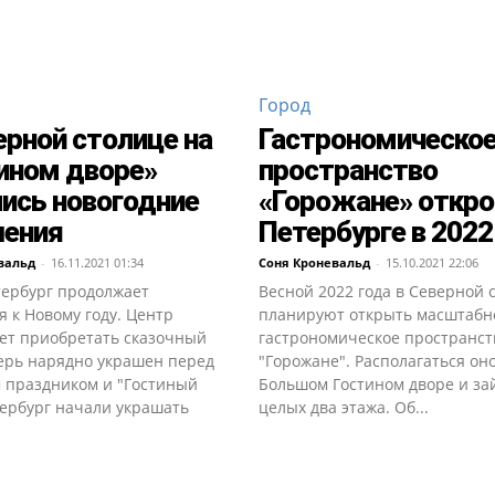
Город
ерной столице на
Гастрономическо
ином дворе»
пространство
ись новогодние
«Горожане» откро
шения
Петербурге в 2022
вальд
-
16.11.2021 01:34
Соня Кроневальд
-
15.10.2021 22:06
тербург продолжает
Весной 2022 года в Северной 
я к Новому году. Центр
планируют открыть масштабн
ет приобретать сказочный
гастрономическое пространст
перь нарядно украшен перед
"Горожане". Располагаться оно
 праздником и "Гостиный
Большом Гостином дворе и за
тербург начали украшать
целых два этажа. Об...