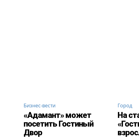
Бизнес-вести
Город
«Адамант» может
На ст
посетить Гостиный
«Гост
Двор
взро