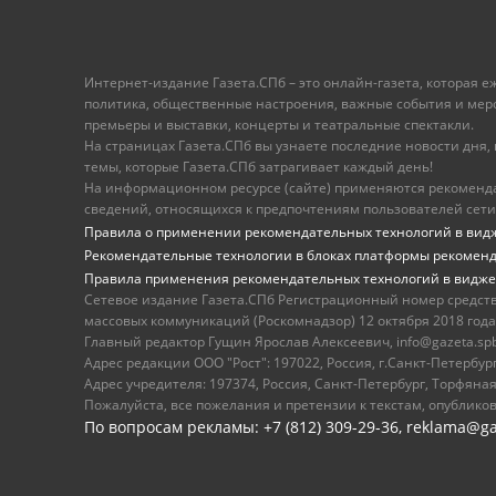
Интернет-издание Газета.СПб – это онлайн-газета, которая 
политика, общественные настроения, важные события и меропр
премьеры и выставки, концерты и театральные спектакли.
На страницах Газета.СПб вы узнаете последние новости дня, к
темы, которые Газета.СПб затрагивает каждый день!
На информационном ресурсе (сайте) применяются рекоменд
сведений, относящихся к предпочтениям пользователей сети
Правила о применении рекомендательных технологий в вид
Рекомендательные технологии в блоках платформы рекомен
Правила применения рекомендательных технологий в видже
Сетевое издание Газета.СПб Регистрационный номер средст
массовых коммуникаций (Роскомнадзор) 12 октября 2018 года
Главный редактор Гущин Ярослав Алексеевич, info@gazeta.spb.r
Адрес редакции ООО "Рост": 197022, Россия, г.Санкт-Петер
Адрес учредителя: 197374, Россия, Санкт-Петербург, Торфяная
Пожалуйста, все пожелания и претензии к текстам, опублико
По вопросам рекламы: +7 (812) 309-29-36,
reklama@ga