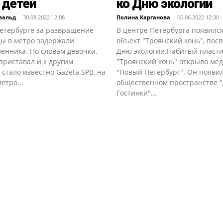
 детей
ко Дню экологии
вальд
-
30.08.2022 12:08
Полина Карганова
-
06.06.2022 12:30
Петербурге за развращение
В центре Петербурга появился
ы в метро задержали
объект "Троянский конь", по
енника. По словам девочки,
Дню экологии.Набитый пласт
приставал и к другим
"Троянский конь" открыло ме
 стало известно Gazeta.SPB, на
"Новый Петербург". Он появил
етро...
общественном пространстве 
Гостинки"...