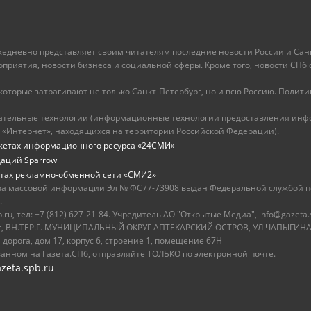
ежедневно представляет своим читателям последние новости России и Санк
иятия, новости бизнеса и социальной сферы. Кроме того, новости СПб сег
оторые затрагивают не только Санкт-Петербург, но и всю Россию. Политика
ательные технологии (информационные технологии предоставления инфо
 «Интернет», находящихся на территории Российской Федерации).
жетах информационного ресурса «24СМИ»
даций Sparrow
тах рекламно-обменной сети «СМИ2»
ва массовой информации Эл № ФС77-73908 выдан Федеральной службой по
.
u, тел: +7 (812) 627-21-84. Учредитель АО "Открытые Медиа", info@gazeta.
бург, ВН.ТЕР.Г. МУНИЦИПАЛЬНЫЙ ОКРУГ АПТЕКАРСКИЙ ОСТРОВ, УЛ ЧАПЫГИНА,
 дорога, дом 17, корпус 6, строение 1, помещение 67Н
ванном на Газета.СПб, отправляйте ТОЛЬКО по электронной почте.
zeta.spb.ru