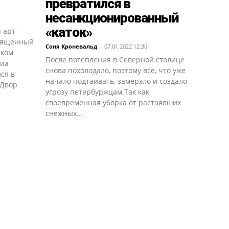
превратился в
несанкционированный
«каток»
 арт-
священный
Соня Кроневальд
-
07.01.2022 12:30
иком
После потепления в Северной столице
диа
снова похолодало, поэтому все, что уже
ся в
начало подтаивать, замерзло и создало
"Двор
угрозу петербуржцам.Так как
своевременная уборка от растаявших
снежных...