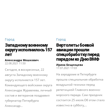
Город
Город
Западному военному
Вертолеты боевой
округу исполнилось 157
авиации прошли
лет
спецобработку перед
парадом ко Дню ВМФ
Александра Мошкович
-
22.08.2021 11:50
Ирина Бещенцева
-
17.07.2021 17:03
Сегодня, в воскресенье, 22
На аэродроме в Петербурге
августа Западному военному
прошла специальная обработка
округу исполняется 157 лет.
воздушной техники перед
Командующего войсками округа
репетицией Главного военно-
Александра Журавлева, личный
морского парада. Сам праздник
состав и ветеранов поздравил
состоится 25 июля.Об этом стало
губернатор Петербурга
известно в субботу,...
Александр...