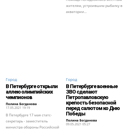
жителям, устроившим рыбалку в
акватории...
Город
Город
В Петербурге открыли
В Петербурге военные
аллею олимпийских
ЗВО сделают
чемпионов
Петропавловскую
крепость безопасной
Полина Богданова
-
перед салютом ко Дню
17.05.2021 19:19
Победы
В Петербурге 17 мая статс-
Полина Богданова
-
секретарь - заместитель
09.05.2021 05:27
министра обороны Российской