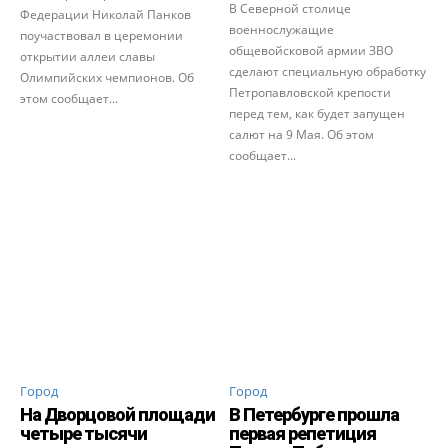
В Северной столице
Федерации Николай Панков
военнослужащие
поучаствовал в церемонии
общевойсковой армии ЗВО
открытии аллеи славы
сделают специальную обработку
Олимпийских чемпионов. Об
Петропавловской крепости
этом сообщает...
перед тем, как будет запущен
салют на 9 Мая. Об этом
сообщает...
Город
Город
На Дворцовой площади
В Петербурге прошла
четыре тысячи
первая репетиция