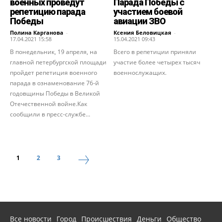
военных проведут
Парада Победы с
репетицию парада
участием боевой
Победы
авиации ЗВО
Полина Карганова
-
Ксения Беловицкая
-
17.04.2021 15:58
15.04.2021 09:43
В понедельник, 19 апреля, на
Всего в репетиции приняли
главной петербургской площади
участие более четырех тысяч
пройдет репетиция военного
военнослужащих.
парада в ознаменование 76-й
годовщины Победы в Великой
Отечественной войне.Как
сообщили в пресс-службе...
1
2
3
Все новости
Город
Происшествия
Деньги
Общество