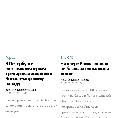
Город
Вне СПб
В Петербурге
На озере Ройка спасли
состоялась первая
рыбаков на сломанной
тренировка авиации к
лодке
Военно-морскому
Ирина Бещенцева
-
параду
29.06.2021 20:22
Ксения Беловицкая
-
Военнослужащие ЗВО спасли
14.07.2021 12:46
троих рыбаков в Ленинградской
В нем примут участие 48 боевых
области. Обошлось без
самолетов и вертолетов морской
пострадавших.Инцидент
авиации.
произошел во вторник, 29 июня.
Помощь понадобилась местным