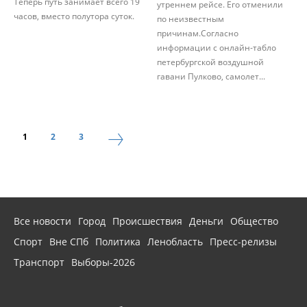
Теперь путь занимает всего 19
утреннем рейсе. Его отменили
часов, вместо полутора суток.
по неизвестным
причинам.Согласно
информации с онлайн-табло
петербургской воздушной
гавани Пулково, самолет...
1
2
3
Все новости
Город
Происшествия
Деньги
Общество
Спорт
Вне СПб
Политика
Ленобласть
Пресс-релизы
Транспорт
Выборы-2026