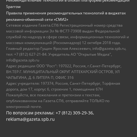
Рекомендательные технологии в блоках платформы рекомендаций
Sparrow
Правила применения рекомендательных технологий в виджетах
рекламно-обменной сети «СМИ2»
Сетевое издание Газета.СПб Регистрационный номер средства
массовой информации Эл № ФС77-73908 выдан Федеральной
службой по надзору в сфере связи, информационных технологий и
массовых коммуникаций (Роскомнадзор) 12 октября 2018 года.
Главный редактор Гущин Ярослав Алексеевич, info@gazeta.spb.ru,
тел: +7 (812) 627-21-84. Учредитель АО "Открытые Медиа",
info@gazeta.spb.ru
Адрес редакции ООО "Рост": 197022, Россия, г.Санкт-Петербург,
ВН.ТЕР.Г. МУНИЦИПАЛЬНЫЙ ОКРУГ АПТЕКАРСКИЙ ОСТРОВ, УЛ
ЧАПЫГИНА, Д. 6 ЛИТЕРА П, ОФИС 316
Адрес учредителя: 197374, Россия, Санкт-Петербург, Торфяная
дорога, дом 17, корпус 6, строение 1, помещение 67Н
Пожалуйста, все пожелания и претензии к текстам,
опубликованном на Газета.СПб, отправляйте ТОЛЬКО по
электронной почте.
По вопросам рекламы: +7 (812) 309-29-36,
reklama@gazeta.spb.ru