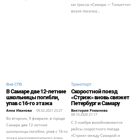
км трассы «Самара — Тольятти»
возле поселка...
Вне СПб
Транспорт
В Самаре две 12-летние
Скоростной поезд
школьницы погибли,
«Стриж» вновь свяжет
упав с 16-го этажа
Петербург и Самару
Анна Иванова
-
09.02.2021 23:27
Виктория Романова
-
08.10.2020 21:17
Во вторник, 9 февраля, в городе
С 3 ноября возобновляются
Самара две 12-летние
рейсы скоростного поезда
школьницы погибли, упав с 16-го
«Стриж» между Самарой и
этажа многоквартирного дома