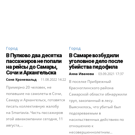
Город
Город
В Пулково два десятка
В Самаре возбудили
пассажиров не попали
уголовное дело после
на рейсы до Самары,
убийства педофила
Сочи и Архангельска
Анна Иванова
-
03.09.2021 17:37
Соня Кроневальд
-
11.08.2022 14:22
В поселке Прибрежный
Примерно 20 человек, не
Красноглинского района
попавшие на самолеты в Сочи,
Самарской области обнаружили
Самару и Архангельск, готовятся
труп, закопанный в лесу.
писать коллективную жалобу
Выяснилось, что убитый был
на Smartavia. Часть пассажиров
подозреваемым в
этой авиакомпании сегодня, 11
насильственных действиях по
августа,...
отношению к
несовершеннолетним...