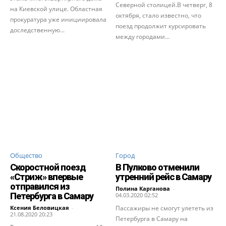
Северной столицей.В четверг, 8
на Киевской улице. Областная
октября, стало известно, что
прокуратура уже инициировала
поезд продолжит курсировать
доследственную...
между городами...
Общество
Город
Скоростной поезд
В Пулково отменили
«Стриж» впервые
утренний рейс в Самару
отправился из
Полина Карганова
-
Петербурга в Самару
04.03.2020 02:52
Ксения Беловицкая
-
Пассажиры не смогут улететь из
21.08.2020 20:23
Петербурга в Самару на