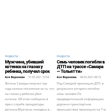
Новости
Новости
Мужчина, убивший
Семь человек погибли в
котенка на глазах у
ДТП на трассе «Самара
ребенка, получил срок
— Тольятти»
Ася Воронова
-
31.03.2021 10:54
Ася Воронова
-
08.03.2021 08:15
Житель Самары получил три
Под Самарой произошло ДТП, в
года колони-поселения за то, что
результате которого погибли
на глазах у ребенка убил
семь человек.По
котенка. Об этом сообщили в
предварительной информации,
пресс-службе прокуратуры
дорожно-транспортное
региона.Мужчина, находясь в...
происшествие произошло на 7-м