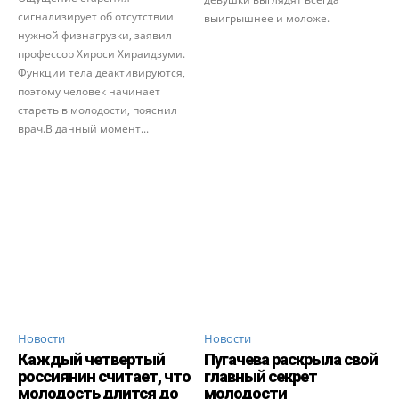
сигнализирует об отсутствии
выигрышнее и моложе.
нужной физнагрузки, заявил
профессор Хироси Хираидзуми.
Функции тела деактивируются,
поэтому человек начинает
стареть в молодости, пояснил
врач.В данный момент...
Новости
Новости
Каждый четвертый
Пугачева раскрыла свой
россиянин считает, что
главный секрет
молодость длится до
молодости