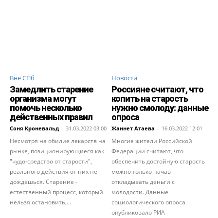
Вне СПб
Новости
Замедлить старение
Россияне считают, что
организма могут
копить на старость
помочь несколько
нужно смолоду: данные
действенных правил
опроса
Соня Кроневальд
-
31.03.2022 03:00
Жаннет Атаева
-
16.03.2022 12:01
Несмотря на обилие лекарств на
Многие жители Российской
рынке, позиционирующиеся как
Федерации считают, что
"чудо-средство от старости",
обеспечить достойную старость
реального действия от них не
можно только начав
дождешься. Старение -
откладывать деньги с
естественный процесс, который
молодости. Данные
нельзя остановить,...
социологического опроса
опубликовало РИА