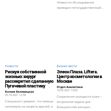
«Новости».Исследования
проводил негосударственный...
Новости
Бизнес-вести
Рискуя собственной
Элеон Плаза. Liftera.
жизнью: хирург
Центр косметологии в
рассекретил сделанную
Москве
Пугачевой пластику
Отдел Аналитики
-
19.05.2021 13:05
Ксения Беловицкая
-
05.10.2021 12:58
Сохранение молодости кожи –
Специалист уверяет, что певица
актуальная задача для
наплевала на запреты врачей, а
большинства женщин.