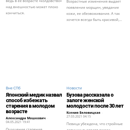
ведь в ее возрасте «колдовство»
Возрастные изменения выдает
над внешностью может плохо
появление морщин, увядание
кончиться.
кожи, ее обезвоживание. А так
хочется всегда быть красивой,...
Вне СПб
Новости
Японский медик назвал
Бузова рассказала о
способ избежать
залоге женской
старения в молодом
молодости после 30 лет
возрасте
Ксения Беловицкая
-
27.03.2021 04:15
Александра Мошкович
-
04.05.2021 19:41
Певица убеждена, что стройные
Ощущение старения
девушки выглядят всегда