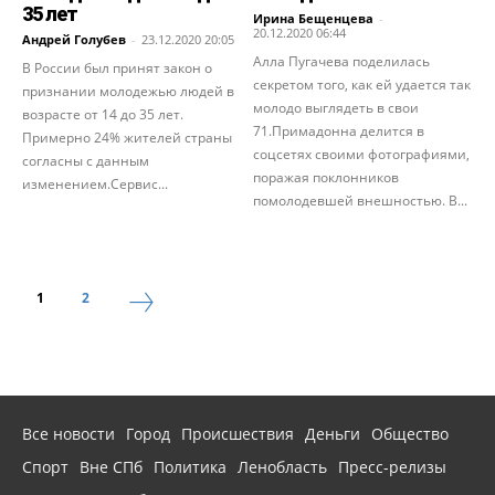
35 лет
Ирина Бещенцева
-
20.12.2020 06:44
Андрей Голубев
-
23.12.2020 20:05
Алла Пугачева поделилась
В России был принят закон о
секретом того, как ей удается так
признании молодежью людей в
молодо выглядеть в свои
возрасте от 14 до 35 лет.
71.Примадонна делится в
Примерно 24% жителей страны
соцсетях своими фотографиями,
согласны с данным
поражая поклонников
изменением.Сервис...
помолодевшей внешностью. В...
1
2
Все новости
Город
Происшествия
Деньги
Общество
Спорт
Вне СПб
Политика
Ленобласть
Пресс-релизы