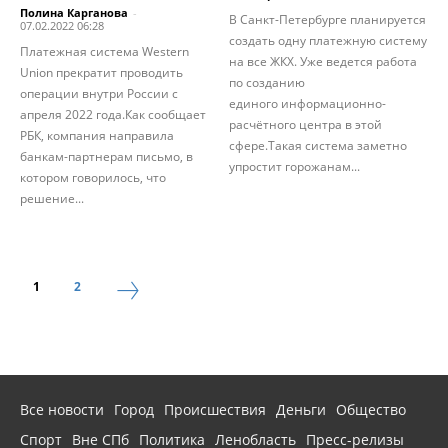
Полина Карганова
-
В Санкт-Петербурге планируется
07.02.2022 06:28
создать одну платежную систему
Платежная система Western
на все ЖКХ. Уже ведется работа
Union прекратит проводить
по созданию
операции внутри России с
единого информационно-
апреля 2022 года.Как сообщает
расчётного центра в этой
РБК, компания направила
сфере.Такая система заметно
банкам-партнерам письмо, в
упростит горожанам...
котором говорилось, что
решение...
1
2
Все новости
Город
Происшествия
Деньги
Общество
Спорт
Вне СПб
Политика
Ленобласть
Пресс-релизы