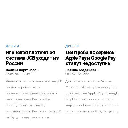
Деньги
Деньги
Японская платежная
Центробанк: сервисы
система JCB уходит из
Apple Pay и Google Pay
России
станут недоступны
Полина Карганова
-
Полина Богданова
-
08.03.2022 12:49
06.03.2022 18:53
Японская платежная система JCB
Для банковских карт Visa и
приняла решение о
Mastercard станут недоступны
приостановке своих операций
приложения Apple Pay и Google
на территории России.Как
Pay.Об этом в воскресенье, 6
сообщает агентство JIJI,
марта, сообщает Центральный
выпущенные в России карты JCB
Банк Российской Федерации,...
не будут поддерживаться...