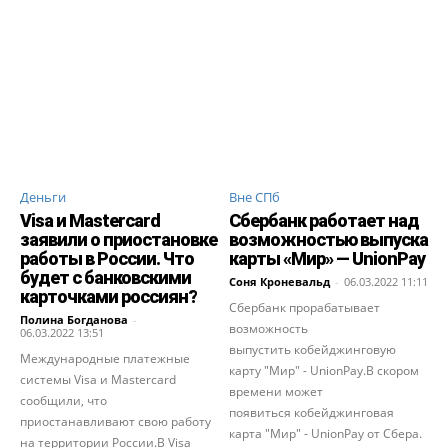
Деньги
Вне СПб
Visa и Mastercard
Сбербанк работает над
заявили о приостановке
возможностью выпуска
работы в России. Что
карты «Мир» — UnionPay
будет с банковскими
Соня Кроневальд
-
06.03.2022 11:11
карточками россиян?
Сбербанк прорабатывает
Полина Богданова
-
возможность
06.03.2022 13:51
выпустить кобейджинговую
Международные платежные
карту "Мир" - UnionPay.В скором
системы Visa и Mastercard
времени может
сообщили, что
появиться кобейджинговая
приостанавливают свою работу
карта "Мир" - UnionPay от Сбера.
на территории России.В Visa