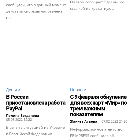
Об этом сообщает "Прайм" со
сообщили, что в данный момент
ссылкой на кредитную...
действия системы направлены
на...
Деньги
Новости
В России
С 9 февраля обнуление
приостановлена работа
для всех карт «Мир» по
PayPal
трем важным
показателям
Полина Богданова
-
05.03.2022 12:22
Жаннет Атаева
-
07.02.2022 21:20
В связи с ситуацией на Украине
Информационное агентство
в Российской Федерации
PRIMPRESS сообщило об