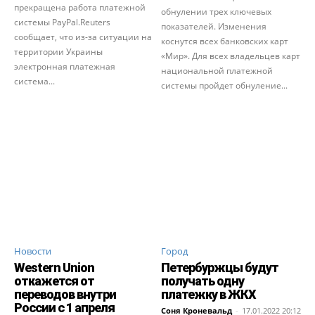
прекращена работа платежной
обнулении трех ключевых
системы PayPal.Reuters
показателей. Изменения
сообщает, что из-за ситуации на
коснутся всех банковских карт
территории Украины
«Мир». Для всех владельцев карт
электронная платежная
национальной платежной
система...
системы пройдет обнуление...
Новости
Город
Western Union
Петербуржцы будут
откажется от
получать одну
переводов внутри
платежку в ЖКХ
России с 1 апреля
Соня Кроневальд
-
17.01.2022 20:12