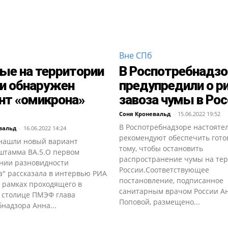
Вне СПб
ые на территории
В Роспотребнадзо
и обнаружен
предупредили о р
нт «омикрона»
завоза чумы в Ро
Соня Кроневальд
-
15.06.2022 19:52
В Роспотребнадзоре настояте
вальд
-
16.06.2022 14:24
рекомендуют обеспечить гото
 нашли новый вариант
тому, чтобы остановить
штамма ВА.5.О первом
распространение чумы на те
нии разновидности
России.Соответствующее
а" рассказала в интервью РИА
постановление, подписанное
 рамках проходящего в
санитарным врачом России А
 столице ПМЭФ глава
Поповой, размещено...
надзора Анна...