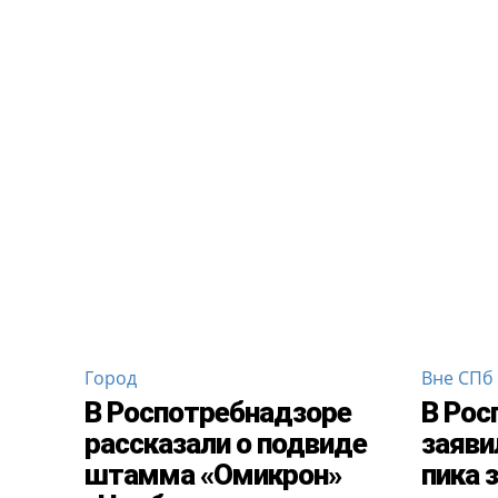
Город
Вне СПб
В Роспотребнадзоре
В Рос
рассказали о подвиде
заяви
штамма «Омикрон»
пика 