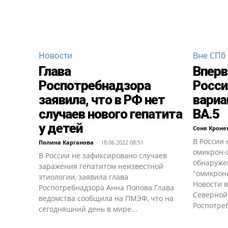
Новости
Вне СПб
Глава
Вперв
Роспотребнадзора
Росси
заявила, что в РФ нет
вариа
случаев нового гепатита
ВА.5
у детей
Соня Кроне
В России
Полина Карганова
-
18.06.2022 08:51
омикрон-
В России не зафиксировано случаев
обнаруже
заражения гепатитом неизвестной
"омикрон
этиологии, заявила глава
Новости в
Роспотребнадзора Анна Попова.Глава
Северной
ведомства сообщила на ПМЭФ, что на
Роспотреб
сегодняшний день в мире...