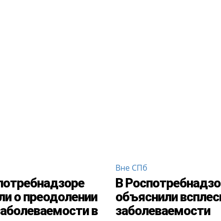
Вне СПб
потребнадзоре
В Роспотребнадзо
ли о преодолении
объяснили всплес
заболеваемости в
заболеваемости