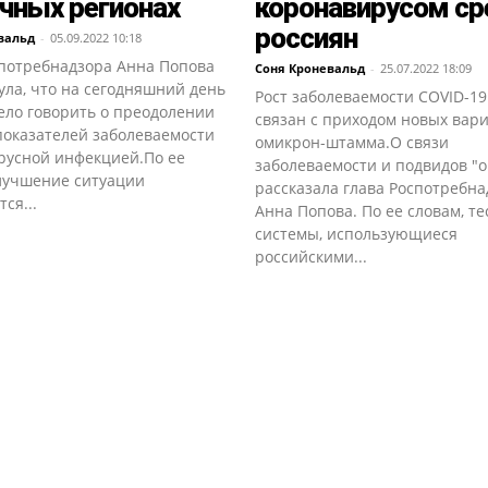
чных регионах
коронавирусом ср
россиян
вальд
-
05.09.2022 10:18
спотребнадзора Анна Попова
Соня Кроневальд
-
25.07.2022 18:09
ла, что на сегодняшний день
Рост заболеваемости COVID-19
ело говорить о преодолении
связан с приходом новых вар
показателей заболеваемости
омикрон-штамма.О связи
русной инфекцией.По ее
заболеваемости и подвидов "
улучшение ситуации
рассказала глава Роспотребна
ся...
Анна Попова. По ее словам, те
системы, использующиеся
российскими...