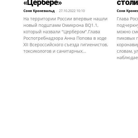
«Цербере»
столи
Соня Кроневальд
-
27.10.2022 10:10
Соня Кроне
На территории России впервые нашли
Глава Ро
новый подштамм Омикрона BQ1.1,
подчеркну
который назвали "Цербером".Глава
можно см
Роспотребнадзора Анна Попова в ходе
пиковых 
XII Всероссийского съезда гигиенистов,
коронави
токсикологов и санитарных...
словам, 
наблюдает