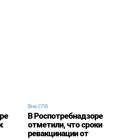
Вне СПб
ре
В Роспотребнадзоре
к
отметили, что сроки
ревакцинации от