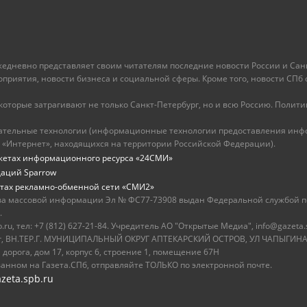
ежедневно представляет своим читателям последние новости России и Санк
иятия, новости бизнеса и социальной сферы. Кроме того, новости СПб сег
оторые затрагивают не только Санкт-Петербург, но и всю Россию. Политика
ательные технологии (информационные технологии предоставления инфо
 «Интернет», находящихся на территории Российской Федерации).
жетах информационного ресурса «24СМИ»
даций Sparrow
тах рекламно-обменной сети «СМИ2»
ва массовой информации Эл № ФС77-73908 выдан Федеральной службой по
.
u, тел: +7 (812) 627-21-84. Учредитель АО "Открытые Медиа", info@gazeta.
бург, ВН.ТЕР.Г. МУНИЦИПАЛЬНЫЙ ОКРУГ АПТЕКАРСКИЙ ОСТРОВ, УЛ ЧАПЫГИНА,
 дорога, дом 17, корпус 6, строение 1, помещение 67Н
ванном на Газета.СПб, отправляйте ТОЛЬКО по электронной почте.
zeta.spb.ru