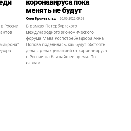
еди
коронавируса пока
менять не будут
Соня Кроневальд
-
20.06.2022 09:59
 в России
В рамках Петербургского
иантов
международного экономического
форума глава Роспотребнадзора Анна
омикрона"
Попова поделилась, как будут обстоять
дзора
дела с ревакцинацией от коронавируса
ст-
в России на ближайшее время. По
словам...