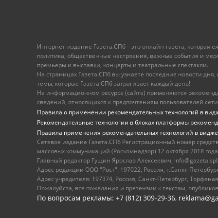
Интернет-издание Газета.СПб – это онлайн-газета, которая 
политика, общественные настроения, важные события и меропр
премьеры и выставки, концерты и театральные спектакли.
На страницах Газета.СПб вы узнаете последние новости дня, к
темы, которые Газета.СПб затрагивает каждый день!
На информационном ресурсе (сайте) применяются рекоменд
сведений, относящихся к предпочтениям пользователей сети
Правила о применении рекомендательных технологий в вид
Рекомендательные технологии в блоках платформы рекомен
Правила применения рекомендательных технологий в видже
Сетевое издание Газета.СПб Регистрационный номер средст
массовых коммуникаций (Роскомнадзор) 12 октября 2018 года
Главный редактор Гущин Ярослав Алексеевич, info@gazeta.spb.r
Адрес редакции ООО "Рост": 197022, Россия, г.Санкт-Петер
Адрес учредителя: 197374, Россия, Санкт-Петербург, Торфяная
Пожалуйста, все пожелания и претензии к текстам, опублико
По вопросам рекламы: +7 (812) 309-29-36,
reklama@ga