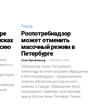
Город
ре
Роспотребнадзор
исках
может отменить
ссию
масочный режим в
Петербурге
льно
Соня Кроневальд
-
13.05.2022 14:40
вность к
Губернатор Санкт-Петербурга
Александр Беглов направил обращение
рритории
в Роспотребнадзор с предложением
отмены обязательного масочного
 главным
режима в городе. Обращение было
нной
направлено Главному санитарному
врачу России Анне Поповой. Таким...