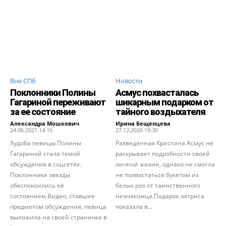
Вне СПб
Новости
Поклонники Полины
Асмус похвасталась
Гагариной переживают
шикарным подарком от
за ее состояние
тайного воздыхателя
Александра Мошкович
-
Ирина Бещенцева
-
24.06.2021 14:16
27.12.2020 19:30
Худоба певицы Полины
Разведенная Кристина Асмус не
Гагариной стала темой
раскрывает подробности своей
обсуждения в соцсетях.
личной жизни, однако не смогла
Поклонники звезды
не похвастаться букетом из
обеспокоились её
белых роз от таинственного
состоянием.Видео, ставшее
незнакомца.Подарок актриса
предметом обсуждения, певица
показала в...
выложила на своей страничке в