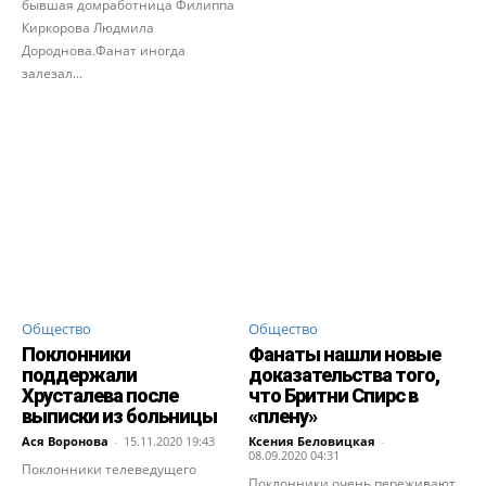
бывшая домработница Филиппа
Киркорова Людмила
Дороднова.Фанат иногда
залезал...
Общество
Общество
Поклонники
Фанаты нашли новые
поддержали
доказательства того,
Хрусталева после
что Бритни Спирс в
выписки из больницы
«плену»
Ася Воронова
-
15.11.2020 19:43
Ксения Беловицкая
-
08.09.2020 04:31
Поклонники телеведущего
Поклонники очень переживают