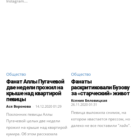
Instagram....
Общество
Общество
Фанат Аллы Пугачевой
Фанаты
две недели прожил на
раскритиковали Бузову
крыше над квартирой
за «старческий» живот
певицы
Ксения Беловицкая
-
26.11.2020 01:31
Ася Воронова
-
14.12.2020 01:29
Певица выложила снимок, на
Поклонник певицы Аллы
котором хвастается прессом, но
Пугачевой целых две недели
далеко не все поставили "лайк".
прожил на крыше над квартирой
кумира. Об этом рассказала