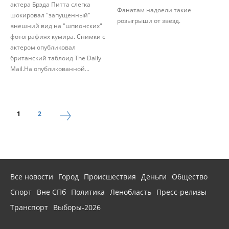
актера Брэда Питта слегка
Фанатам надоели такие
шокировал "запущенный"
розыгрыши от звезд.
внешний вид на "шпионских"
фотографиях кумира. Снимки с
актером опубликовал
британский таблоид The Daily
Mail.На опубликованной...
1
2
Все новости
Город
Происшествия
Деньги
Общество
Спорт
Вне СПб
Политика
Ленобласть
Пресс-релизы
Транспорт
Выборы-2026