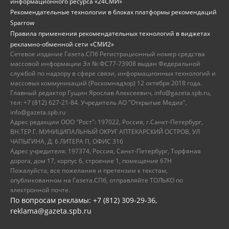
информационного ресурса «24СМИ»
Рекомендательные технологии в блоках платформы рекомендаций
Sparrow
Правила применения рекомендательных технологий в виджетах
рекламно-обменной сети «СМИ2»
Сетевое издание Газета.СПб Регистрационный номер средства
массовой информации Эл № ФС77-73908 выдан Федеральной
службой по надзору в сфере связи, информационных технологий и
массовых коммуникаций (Роскомнадзор) 12 октября 2018 года.
Главный редактор Гущин Ярослав Алексеевич, info@gazeta.spb.ru,
тел: +7 (812) 627-21-84. Учредитель АО "Открытые Медиа",
info@gazeta.spb.ru
Адрес редакции ООО "Рост": 197022, Россия, г.Санкт-Петербург,
ВН.ТЕР.Г. МУНИЦИПАЛЬНЫЙ ОКРУГ АПТЕКАРСКИЙ ОСТРОВ, УЛ
ЧАПЫГИНА, Д. 6 ЛИТЕРА П, ОФИС 316
Адрес учредителя: 197374, Россия, Санкт-Петербург, Торфяная
дорога, дом 17, корпус 6, строение 1, помещение 67Н
Пожалуйста, все пожелания и претензии к текстам,
опубликованном на Газета.СПб, отправляйте ТОЛЬКО по
электронной почте.
По вопросам рекламы: +7 (812) 309-29-36,
reklama@gazeta.spb.ru