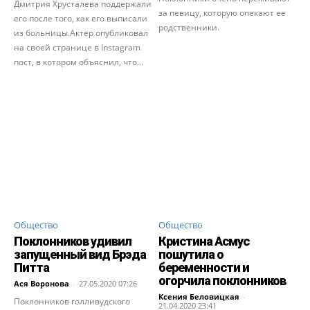
Дмитрия Хрусталева поддержали
за певицу, которую опекают ее
его после того, как его выписали
родственники.
из больницы.Актер опубликовал
на своей странице в Instagram
пост, в котором объяснил, что...
Общество
Общество
Поклонников удивил
Кристина Асмус
запущенный вид Брэда
пошутила о
Питта
беременности и
огорчила поклонников
Ася Воронова
-
27.05.2020 07:26
Ксения Беловицкая
-
Поклонников голливудского
21.04.2020 23:41