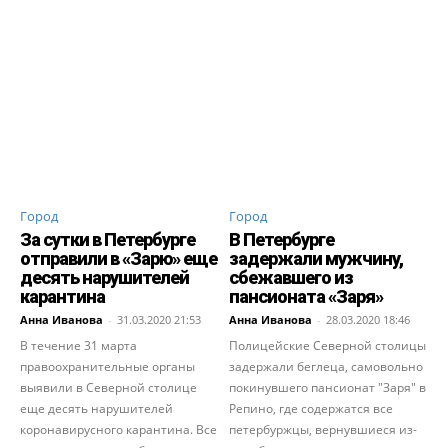
Город
Город
За сутки в Петербурге
В Петербурге
отправили в «Зарю» еще
задержали мужчину,
десять нарушителей
сбежавшего из
карантина
пансионата «Заря»
Анна Иванова
-
31.03.2020 21:53
Анна Иванова
-
28.03.2020 18:46
В течение 31 марта
Полицейские Северной столицы
правоохранительные органы
задержали беглеца, самовольно
выявили в Северной столице
покинувшего пансионат "Заря" в
еще десять нарушителей
Репино, где содержатся все
коронавирусного карантина. Все
петербуржцы, вернувшиеся из-