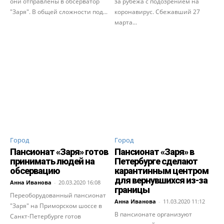
они отправлены в обсерватор
за рубежа с подозрением на
"Заря". В общей сложности под...
коронавирус. Сбежавший 27
марта...
Город
Город
Пансионат «Заря» готов
Пансионат «Заря» в
принимать людей на
Петербурге сделают
обсервацию
карантинным центром
для вернувшихся из-за
Анна Иванова
-
20.03.2020 16:08
границы
Переоборудованный пансионат
Анна Иванова
-
11.03.2020 11:12
"Заря" на Приморском шоссе в
В пансионате организуют
Санкт-Петербурге готов