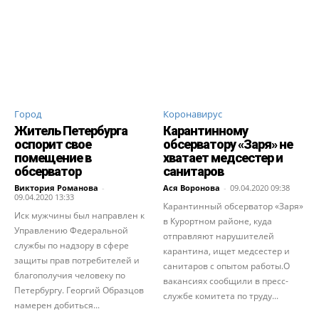
Город
Коронавирус
Житель Петербурга
Карантинному
оспорит свое
обсерватору «Заря» не
помещение в
хватает медсестер и
обсерватор
санитаров
Виктория Романова
-
Ася Воронова
-
09.04.2020 09:38
09.04.2020 13:33
Карантинный обсерватор «Заря»
Иск мужчины был направлен к
в Курортном районе, куда
Управлению Федеральной
отправляют нарушителей
службы по надзору в сфере
карантина, ищет медсестер и
защиты прав потребителей и
санитаров с опытом работы.О
благополучия человеку по
вакансиях сообщили в пресс-
Петербургу. Георгий Образцов
службе комитета по труду...
намерен добиться...