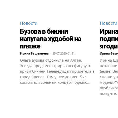
Новости
Новости
Бузова в бикини
Ирина
напугала худобой на
подпи
пляже
ягод
Ирина Бещенцева
-
25.07.2020 01:51
Ирина Бещ
Ольга Бузова отдохнула на Алтае.
Ирина Ше
Звезда продемонстрировала фигуру в
поклонни
ярком бикини.Телеведущая прилетела в
белье. В
город Яровое. Там у нее должен был
смогли уг
состояться сольный концерт, однако...
модели.Ф
опубликов
аккаунте.