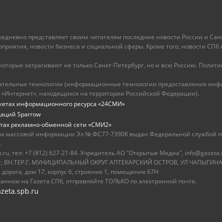
ежедневно представляет своим читателям последние новости России и Санк
иятия, новости бизнеса и социальной сферы. Кроме того, новости СПб сег
оторые затрагивают не только Санкт-Петербург, но и всю Россию. Политика
ательные технологии (информационные технологии предоставления инфо
 «Интернет», находящихся на территории Российской Федерации).
жетах информационного ресурса «24СМИ»
даций Sparrow
тах рекламно-обменной сети «СМИ2»
ва массовой информации Эл № ФС77-73908 выдан Федеральной службой по
.
u, тел: +7 (812) 627-21-84. Учредитель АО "Открытые Медиа", info@gazeta.
бург, ВН.ТЕР.Г. МУНИЦИПАЛЬНЫЙ ОКРУГ АПТЕКАРСКИЙ ОСТРОВ, УЛ ЧАПЫГИНА,
 дорога, дом 17, корпус 6, строение 1, помещение 67Н
ванном на Газета.СПб, отправляйте ТОЛЬКО по электронной почте.
zeta.spb.ru