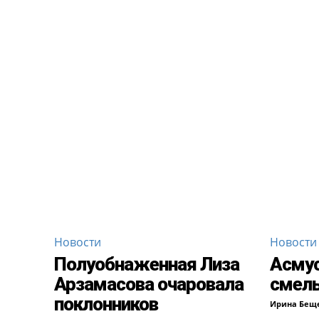
Новости
Новости
Полуобнаженная Лиза
Асмус
Арзамасова очаровала
смел
поклонников
Ирина Бещ