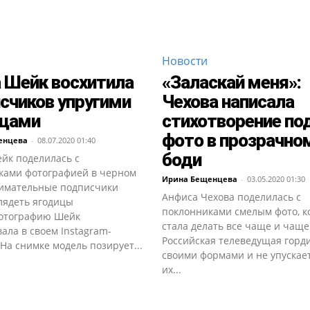
Новости
 Шейк восхитила
«Заласкай меня»:
счиков упругими
Чехова написала
ицами
стихотворение по
фото в прозрачно
енцева
-
08.07.2020 01:40
боди
йк поделилась с
ками фотографией в черном
Ирина Бещенцева
-
03.05.2020 01:30
нимательные подписчики
Анфиса Чехова поделилась с
лядеть ягодицы
поклонниками смелым фото, к
отографию Шейк
стала делать все чаще и чаще
ала в своем Instagram-
Российская телеведущая горд
 На снимке модель позирует...
своими формами и не упускае
их...