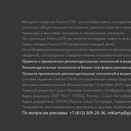
Интернет-издание Газета.СПб – это онлайн-газета, которая 
политика, общественные настроения, важные события и меропр
премьеры и выставки, концерты и театральные спектакли.
На страницах Газета.СПб вы узнаете последние новости дня, к
темы, которые Газета.СПб затрагивает каждый день!
На информационном ресурсе (сайте) применяются рекоменд
сведений, относящихся к предпочтениям пользователей сети
Правила о применении рекомендательных технологий в вид
Рекомендательные технологии в блоках платформы рекомен
Правила применения рекомендательных технологий в видже
Сетевое издание Газета.СПб Регистрационный номер средст
массовых коммуникаций (Роскомнадзор) 12 октября 2018 года
Главный редактор Гущин Ярослав Алексеевич, info@gazeta.spb.r
Адрес редакции ООО "Рост": 197022, Россия, г.Санкт-Петер
Адрес учредителя: 197374, Россия, Санкт-Петербург, Торфяная
Пожалуйста, все пожелания и претензии к текстам, опублико
По вопросам рекламы: +7 (812) 309-29-36,
reklama@ga