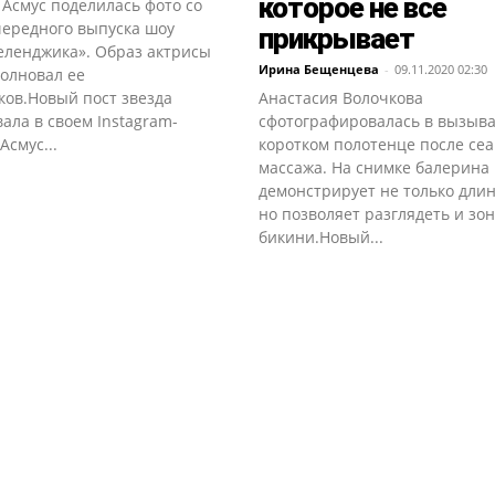
которое не все
Асмус поделилась фото со
чередного выпуска шоу
прикрывает
еленджика». Образ актрисы
Ирина Бещенцева
-
09.11.2020 02:30
волновал ее
ков.Новый пост звезда
Анастасия Волочкова
ала в своем Instagram-
сфотографировалась в вызы
Асмус...
коротком полотенце после се
массажа. На снимке балерина
демонстрирует не только длин
но позволяет разглядеть и зон
бикини.Новый...