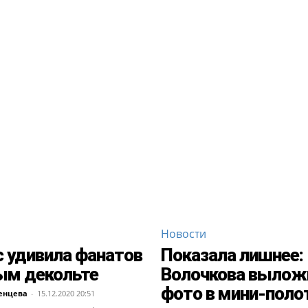
Новости
 удивила фанатов
Показала лишнее:
ым декольте
Волочкова вылож
фото в мини-поло
енцева
-
15.12.2020 20:51