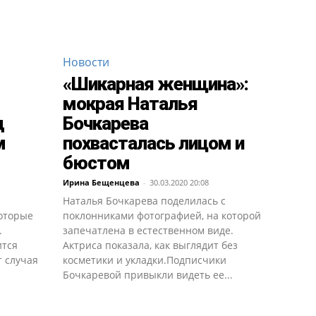
Новости
«Шикарная женщина»:
мокрая Наталья
д
Бочкарева
м
похвасталась лицом и
бюстом
Ирина Бещенцева
-
30.03.2020 20:08
Наталья Бочкарева поделилась с
оторые
поклонниками фотографией, на которой
.
запечатлена в естественном виде.
ится
Актриса показала, как выглядит без
т случая
косметики и укладки.Подписчики
Бочкаревой привыкли видеть ее...