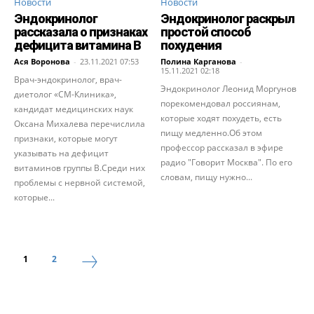
Новости
Новости
Эндокринолог
Эндокринолог раскрыл
рассказала о признаках
простой способ
дефицита витамина B
похудения
Ася Воронова
-
23.11.2021 07:53
Полина Карганова
-
15.11.2021 02:18
Врач-эндокринолог, врач-
Эндокринолог Леонид Моргунов
диетолог «СМ-Клиника»,
порекомендовал россиянам,
кандидат медицинских наук
которые ходят похудеть, есть
Оксана Михалева перечислила
пищу медленно.Об этом
признаки, которые могут
профессор рассказал в эфире
указывать на дефицит
радио "Говорит Москва". По его
витаминов группы В.Среди них
словам, пищу нужно...
проблемы с нервной системой,
которые...
1
2