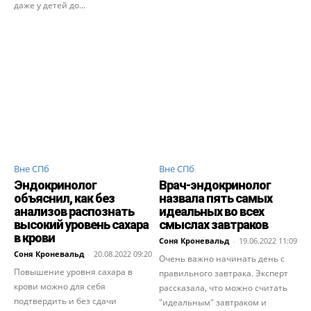
даже у детей до...
Вне СПб
Вне СПб
Эндокринолог
Врач-эндокринолог
объяснил, как без
назвала пять самых
анализов распознать
идеальных во всех
высокий уровень сахара
смыслах завтраков
в крови
Соня Кроневальд
-
19.06.2022 11:09
Соня Кроневальд
-
20.08.2022 09:20
Очень важно начинать день с
Повышение уровня сахара в
правильного завтрака. Эксперт
крови можно для себя
рассказала, что можно считать
подтвердить и без сдачи
"идеальным" завтраком и