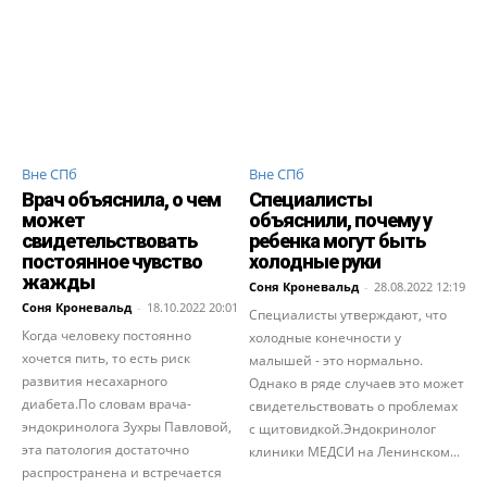
Вне СПб
Вне СПб
Врач объяснила, о чем
Специалисты
может
объяснили, почему у
свидетельствовать
ребенка могут быть
постоянное чувство
холодные руки
жажды
Соня Кроневальд
-
28.08.2022 12:19
Соня Кроневальд
-
18.10.2022 20:01
Специалисты утверждают, что
Когда человеку постоянно
холодные конечности у
хочется пить, то есть риск
малышей - это нормально.
развития несахарного
Однако в ряде случаев это может
диабета.По словам врача-
свидетельствовать о проблемах
эндокринолога Зухры Павловой,
с щитовидкой.Эндокринолог
эта патология достаточно
клиники МЕДСИ на Ленинском...
распространена и встречается