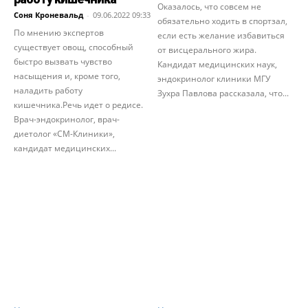
Оказалось, что совсем не
Соня Кроневальд
-
09.06.2022 09:33
обязательно ходить в спортзал,
По мнению экспертов
если есть желание избавиться
существует овощ, способный
от висцерального жира.
быстро вызвать чувство
Кандидат медицинских наук,
насыщения и, кроме того,
эндокринолог клиники МГУ
наладить работу
Зухра Павлова рассказала, что...
кишечника.Речь идет о редисе.
Врач-эндокринолог, врач-
диетолог «СМ-Клиники»,
кандидат медицинских...