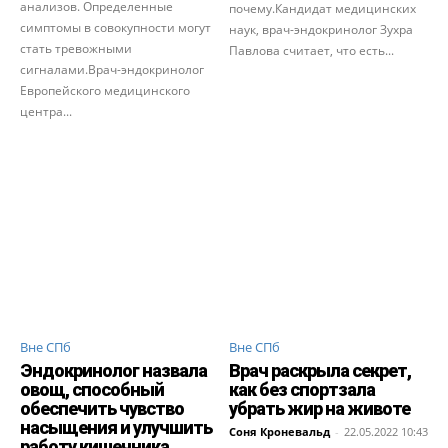
анализов. Определенные
почему.Кандидат медицинских
симптомы в совокупности могут
наук, врач-эндокринолог Зухра
стать тревожными
Павлова считает, что есть...
сигналами.Врач-эндокринолог
Европейского медицинского
центра...
Вне СПб
Вне СПб
Эндокринолог назвала
Врач раскрыла секрет,
овощ, способный
как без спортзала
обеспечить чувство
убрать жир на животе
насыщения и улучшить
Соня Кроневальд
-
22.05.2022 10:43
работу кишечника