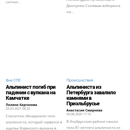
сигнал...
Дмитрием Синёвым взбирался
на...
Вне СПб
Происшествия
Альпинист погиб при
Альпиниста из
падении с вулкана на
Петербурга завалило
Камчатке
камнями в
Приэльбрусье
Полина Карганова
-
29.03.2021 06:32
Анастасия Смирнова
-
09.08.2020 17:10
Спасатели обнаружили тело
В Эльбрусском районе нашли
альпиниста, который сорвался в
тело 81-летнего альпиниста из
ущелье Корякского вулкана в