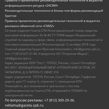
Правила о применении рекомендательных технологий в виджетах
информационного ресурса «24СМИ»
Рекомендательные технологии в блоках платформы рекомендаций
Sparrow
Правила применения рекомендательных технологий в виджетах
рекламно-обменной сети «СМИ2»
Сетевое издание Газета.СПб Регистрационный номер средства
массовой информации Эл № ФС77-73908 выдан Федеральной
службой по надзору в сфере связи, информационных технологий и
массовых коммуникаций (Роскомнадзор) 12 октября 2018 года.
Главный редактор Гущин Ярослав Алексеевич, info@gazeta.spb.ru,
тел: +7 (812) 627-21-84. Учредитель АО "Открытые Медиа",
info@gazeta.spb.ru
Адрес редакции ООО "Рост": 197022, Россия, г.Санкт-Петербург,
ВН.ТЕР.Г. МУНИЦИПАЛЬНЫЙ ОКРУГ АПТЕКАРСКИЙ ОСТРОВ, УЛ
ЧАПЫГИНА, Д. 6 ЛИТЕРА П, ОФИС 316
Адрес учредителя: 197374, Россия, Санкт-Петербург, Торфяная
дорога, дом 17, корпус 6, строение 1, помещение 67Н
Пожалуйста, все пожелания и претензии к текстам,
опубликованном на Газета.СПб, отправляйте ТОЛЬКО по
электронной почте.
По вопросам рекламы: +7 (812) 309-29-36,
reklama@gazeta.spb.ru