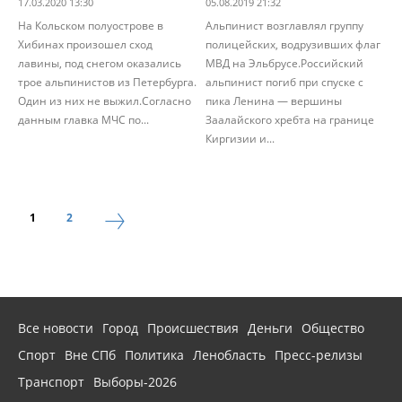
17.03.2020 13:30
05.08.2019 21:32
На Кольском полуострове в
Альпинист возглавлял группу
Хибинах произошел сход
полицейских, водрузивших флаг
лавины, под снегом оказались
МВД на Эльбрусе.Российский
трое альпинистов из Петербурга.
альпинист погиб при спуске с
Один из них не выжил.Согласно
пика Ленина — вершины
данным главка МЧС по...
Заалайского хребта на границе
Киргизии и...
1
2
Все новости
Город
Происшествия
Деньги
Общество
Спорт
Вне СПб
Политика
Ленобласть
Пресс-релизы
Транспорт
Выборы-2026