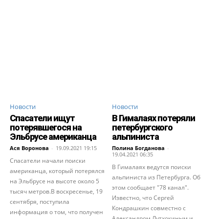
Новости
Новости
Спасатели ищут
В Гималаях потеряли
потерявшегося на
петербургского
Эльбрусе американца
альпиниста
Ася Воронова
-
19.09.2021 19:15
Полина Богданова
-
19.04.2021 06:35
Спасатели начали поиски
В Гималаях ведутся поиски
американца, который потерялся
альпиниста из Петербурга. Об
на Эльбрусе на высоте около 5
этом сообщает "78 канал".
тысяч метров.В воскресенье, 19
Известно, что Сергей
сентября, поступила
Кондрашкин совместно с
информация о том, что получен
Александром Лутхокиным и