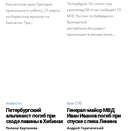
Петербурга. Он попал под
Камчатском крае.Трагедия
камнепад.Об этом сообщает ГУ
произошла в субботу, 27 марта,
МЧС России по Кабардино-
на Корякском вулкане на
Балкарской
Камчатке. Три...
республике.Инцидент
произошел в воскресенье,...
Новости
Вне СПб
Петербургский
Генерал-майор МВД
альпинист погиб при
Иван Иванов погиб при
сходе лавины в Хибинах
спуске с пика Ленина
Полина Карганова
-
Андрей Гориченcкий
-