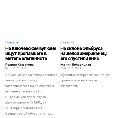
Новости
Вне СПб
На Ключевском вулкане
На склоне Эльбруса
ищут пропавшего в
нашелся американец:
метель альпиниста
его спустили вниз
Полина Карганова
-
Ксения Беловицкая
-
02.10.2021 14:29
20.09.2021 00:33
На Камчатке спасатели проводят
Мужчина потерялся, так что его
операцию по поиску
пришлось разыскивать
потерявшегося на Ключевском
спасателям.
вулкане альпиниста.По
информации пресс-службы
регионального ГУ МЧС, 27
сентября альпинист из
Свердловской области начал...