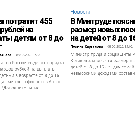
Новости
я потратит 455
В Минтруде поясн
рублей на
размер новых пос
ты детям от 8 до
на детей от 8 до 1
т
Полина Карганова
-
08.03.2022 15:02
Министр труда и соцзащиты 
ганова
-
08.03.2022 15:20
Котяков заявил, что размер в
ьство России выделит порядка
детей от 8 до 16 лет для семей
иардов рублей на выплаты
невысокими доходами составит
детьми в возрасте от 8 до 16
бщил министр финансов Антон
 "Дополнительные...