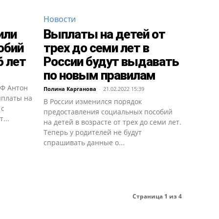
Новости
или
Выплаты на детей от
обий
трех до семи лет в
6 лет
России будут выдавать
по новым правилам
РФ Антон
Полина Карганова
-
21.02.2022 15:39
ыплаты на
В России изменился порядок
 с
предоставления социальных пособий
...
на детей в возрасте от трех до семи лет.
Теперь у родителей не будут
спрашивать данные о...
Страница 1 из 4