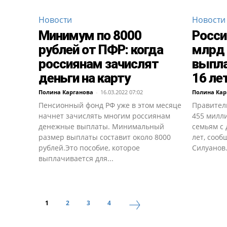
Новости
Новости
Минимум по 8000
Росси
рублей от ПФР: когда
млрд 
россиянам зачислят
выпла
деньги на карту
16 ле
Полина Карганова
-
16.03.2022 07:02
Полина Кар
Пенсионный фонд РФ уже в этом месяце
Правител
начнет зачислять многим россиянам
455 милл
денежные выплаты. Минимальный
семьям с 
размер выплаты составит около 8000
лет, соо
рублей.Это пособие, которое
Силуанов.
выплачивается для...
1
2
3
4