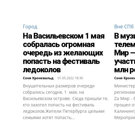
Город
Вне СПб
На Васильевском 1 мая
В му
собралась огромная
телем
очередь из желающих
Мир —
попасть на фестиваль
участ
ледоколов
млн р
Соня Кроневальд
-
01.05.2022 18:36
Соня Кроне
Внушительных размеров очереди
Министер
собрались сегодня, 1 мая, на
регионам
Васильевском острове. Сюда пришли те,
Zа Мир - 
кто захотел попасть на фестиваль
прошел о
ледоколов.Жители Петербурга целыми
Калининг
семьями хотят попасть...
Мероприят