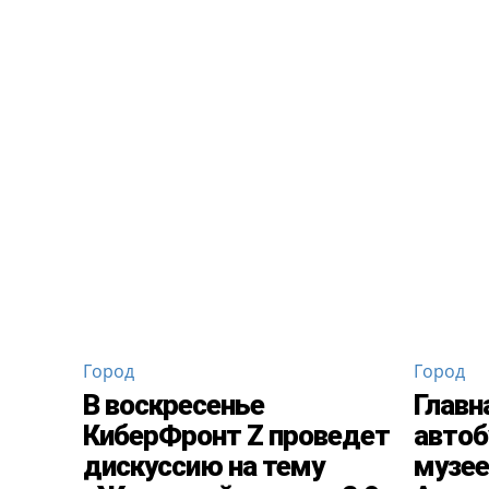
Город
Город
В воскресенье
Главн
КиберФронт Z проведет
автоб
дискуссию на тему
музее