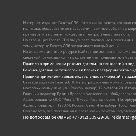
Интернет-издание Газета.СПб – это онлайн-газета, которая 
политика, общественные настроения, важные события и меропр
премьеры и выставки, концерты и театральные спектакли.
На страницах Газета.СПб вы узнаете последние новости дня, к
темы, которые Газета.СПб затрагивает каждый день!
На информационном ресурсе (сайте) применяются рекоменд
сведений, относящихся к предпочтениям пользователей сети
Правила о применении рекомендательных технологий в вид
Рекомендательные технологии в блоках платформы рекомен
Правила применения рекомендательных технологий в видже
Сетевое издание Газета.СПб Регистрационный номер средст
массовых коммуникаций (Роскомнадзор) 12 октября 2018 года
Главный редактор Гущин Ярослав Алексеевич, info@gazeta.spb.r
Адрес редакции ООО "Рост": 197022, Россия, г.Санкт-Петер
Адрес учредителя: 197374, Россия, Санкт-Петербург, Торфяная
Пожалуйста, все пожелания и претензии к текстам, опублико
По вопросам рекламы: +7 (812) 309-29-36,
reklama@ga