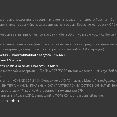
ежедневно представляет своим читателям последние новости России и Санк
иятия, новости бизнеса и социальной сферы. Кроме того, новости СПб сег
оторые затрагивают не только Санкт-Петербург, но и всю Россию. Политика
ательные технологии (информационные технологии предоставления инфо
 «Интернет», находящихся на территории Российской Федерации).
жетах информационного ресурса «24СМИ»
даций Sparrow
тах рекламно-обменной сети «СМИ2»
ва массовой информации Эл № ФС77-73908 выдан Федеральной службой по
.
u, тел: +7 (812) 627-21-84. Учредитель АО "Открытые Медиа", info@gazeta.
бург, ВН.ТЕР.Г. МУНИЦИПАЛЬНЫЙ ОКРУГ АПТЕКАРСКИЙ ОСТРОВ, УЛ ЧАПЫГИНА,
 дорога, дом 17, корпус 6, строение 1, помещение 67Н
ванном на Газета.СПб, отправляйте ТОЛЬКО по электронной почте.
zeta.spb.ru