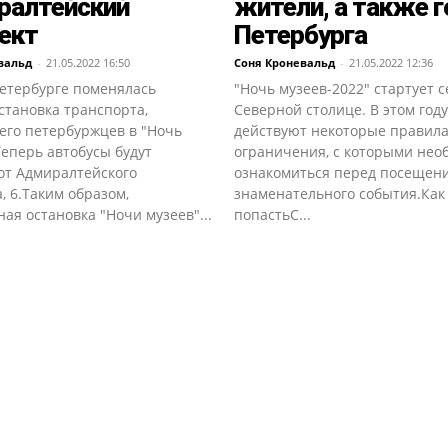
ралтейский
жители, а также г
ект
Петербурга
вальд
-
21.05.2022 16:50
Соня Кроневальд
-
21.05.2022 12:36
Петербурге поменялась
"Ночь музеев-2022" стартует с
становка транспорта,
Северной столице. В этом году
его петербуржцев в "Ночь
действуют некоторые правила
Теперь автобусы будут
ограничения, с которыми нео
от Адмиралтейского
ознакомиться перед посещен
, 6.Таким образом,
знаменательного события.Как
ая остановка "Ночи музеев"...
попастьС...