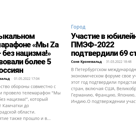
Город
зыкальном
Участие в юбилей
арафоне «Мы Zа
ПМЭФ-2022
 без нацизма!»
подтвердили 69 с
вовали более 5
Соня Кроневальд
-
31.03.2022 18:48
оссиян
В Петербургском международ
экономическом форуме свое у
вальд
-
01.05.2022 17:04
этот год подтвердили предста
ство обороны совместно с
стран, включая США, Великоб
и провело телемарафон "Мы
Германию, Францию, Японию,
без нацизма!", который
Индию.О подтверждении участ
т Камчатки до
радской области.
ие также прошло и в...