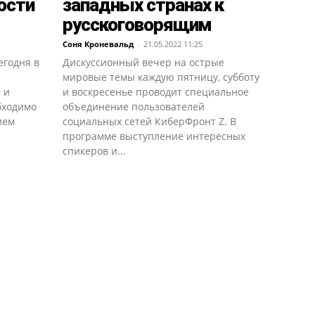
ости
западных странах к
русскоговорящим
Соня Кроневальд
-
21.05.2022 11:25
егодня в
Дискуссионный вечер на острые
мировые темы каждую пятницу, субботу
 и
и воскресенье проводит специальное
бходимо
объединение пользователей
ием
социальных сетей КиберФронт Z. В
программе выступление интересных
спикеров и...