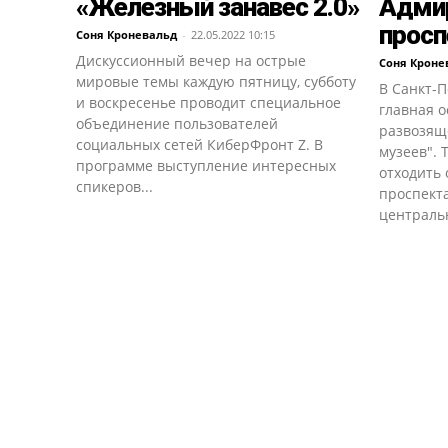
«Железный занавес 2.0»
Адми
просп
Соня Кроневальд
-
22.05.2022 10:15
Дискуссионный вечер на острые
Соня Кроне
мировые темы каждую пятницу, субботу
В Санкт-
и воскресенье проводит специальное
главная о
объединение пользователей
развозящ
социальных сетей КиберФронт Z. В
музеев". 
программе выступление интересных
отходить 
спикеров...
проспекта
центральн