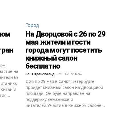
Город
ном
На Дворцовой с 26 по 29
мая жители и гости
тран
города могут посетить
книжный салон
бесплатно
ном
частие на
Соня Кроневальд
-
21.03.2022 16:42
вители 69
С 26 по 29 мая в Санкт-Петербурге
ританию,
пройдет книжный салон на Дворцовой
 Китай и
площади. Он буде направлен на
ия...
поддержку книжников и
читателей.Участие в Книжном салоне...