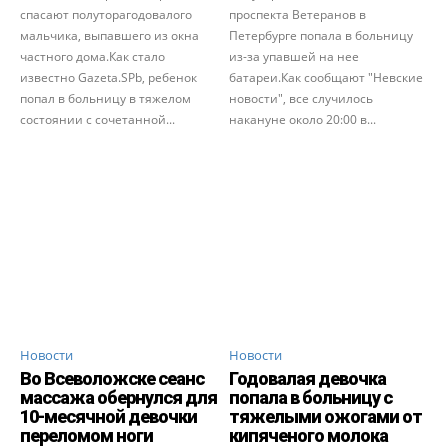
спасают полуторагодовалого
проспекта Ветеранов в
мальчика, выпавшего из окна
Петербурге попала в больницу
частного дома.Как стало
из-за упавшей на нее
известно Gazeta.SPb, ребенок
батареи.Как сообщают "Невские
попал в больницу в тяжелом
новости", все случилось
состоянии с сочетанной...
накануне около 20:00 в...
Новости
Новости
Во Всеволожске сеанс
Годовалая девочка
массажа обернулся для
попала в больницу с
10-месячной девочки
тяжелыми ожогами от
переломом ноги
кипяченого молока