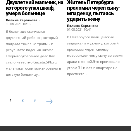
Двухлетний мальчик, на
Житель Петербурга
которого упал шкаф,
проломил череп сыну-
умер в больнице
младенцу, пытаясь
ударить жену
Полина Карганова
-
10.08.2021 10:16
Полина Карганова
-
01.08.2021 10:41
В больнице скончался
В Петербурге полицейские
двухлетний ребенок, который
задержали мужчину, который
получил тяжелые травмы в
проломил череп своему
результате падения шкафа.
новорожденному сыну во время
Открыто уголовное дело.Как
драки с женой.Это произошло
стало известно Gazeta.SPb.ru,
утром 31 июля в квартире на
мальчика госпитализировали в
проспекте...
детскую больницу...
1
2
3