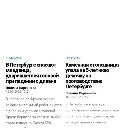
Новости
Новости
В Петербурге спасают
Каменная столешница
младенца,
упала на 5-летнюю
ударившегося головой
девочку на
при падении с дивана
производстве в
Петербурге
Полина Карганова
-
13.08.2022 10:21
Полина Карганова
-
16.07.2022 10:30
В квартире во Фрунзенском
В Петербурге в детскую
районе маленький ребенок упал
больницу в тяжелом состоянии
с дивана и ударился головой.
попала 5-летняя девочка, на
Врачи борются за его жизнь.Как
которую упала каменная
стало известно Gazeta.SPb,