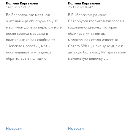
Полина Карганова
-
Полина Карганова
-
14.01.2022 21:51
26.11.2021 09:42
Во Всеволожске местная
В Выборгском районе
жительница обнаружила у 10-
Петербурга госпитализировали
месячной дочери перелом ноги
годовалую девочку, которая
после сеанса массажа в
облилась кипяченым
поликлинике.Как сообщают
молоком.Как стало известно
"Невские новости", мать
Gazeta.SPb.ru, накануне днем в
пострадавшего младенца
детскую больницу №1 доставили
обратилась в полицию...
маленькую девочку с...
Новости
Новости