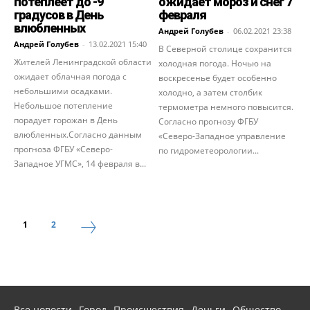
потеплеет до -9
ожидает мороз и снег 7
градусов в День
февраля
влюбленных
Андрей Голубев
-
06.02.2021 23:38
Андрей Голубев
-
13.02.2021 15:40
В Северной столице сохранится
Жителей Ленинградской области
холодная погода. Ночью на
ожидает облачная погода с
воскресенье будет особенно
небольшими осадками.
холодно, а затем столбик
Небольшое потепление
термометра немного повысится.
порадует горожан в День
Согласно прогнозу ФГБУ
влюбленных.Согласно данным
«Северо-Западное управление
прогноза ФГБУ «Северо-
по гидрометеорологии...
Западное УГМС», 14 февраля в...
1
2
Все новости
Город
Происшествия
Деньги
Общество