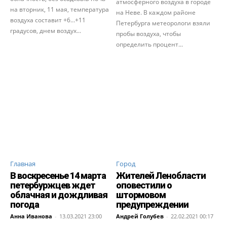
атмосферного воздуха в городе
на вторник, 11 мая, температура
на Неве. В каждом районе
воздуха составит +6…+11
Петербурга метеорологи взяли
градусов, днем воздух...
пробы воздуха, чтобы
определить процент...
Главная
Город
В воскресенье 14 марта
Жителей Ленобласти
петербуржцев ждет
оповестили о
облачная и дождливая
штормовом
погода
предупреждении
Анна Иванова
-
13.03.2021 23:00
Андрей Голубев
-
22.02.2021 00:17