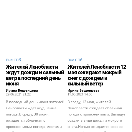
Вне СПб
Вне СПб
Жителей Ленобласти
Жителей Ленобласти 12
ждут дожди и сильный
мая ожидают мокрый
ветр в последний день
снег с дождем и
июня
сильный ветер
Ирина Бещенцева
-
Ирина Бещенцева
-
29.06.2021 21:22
11.05.2021 14:00
В последний день июня жителей
В среду, 12 мая, жителей
Ленобласти ждет ухудшение
Ленобласти ожидает облачная
погоды.В среду, 30 июня,
погода с прояснениями. Выпадут
ожидается облачная с
осадки в виде дождя и мокрого
прояснениями погода, местами
снега.Ночью ожидается северо-