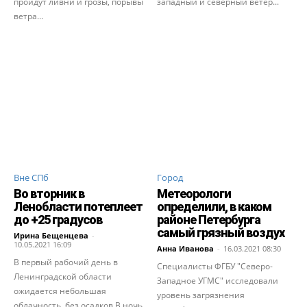
пройдут ливни и грозы, порывы
западный и северный ветер...
ветра...
Вне СПб
Город
Во вторник в
Метеорологи
Ленобласти потеплеет
определили, в каком
до +25 градусов
районе Петербурга
самый грязный воздух
Ирина Бещенцева
-
10.05.2021 16:09
Анна Иванова
-
16.03.2021 08:30
В первый рабочий день в
Специалисты ФГБУ "Северо-
Ленинградской области
Западное УГМС" исследовали
ожидается небольшая
уровень загрязнения
облачность, без осадков.В ночь