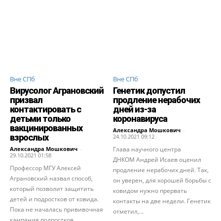
Вне СПб
Вне СПб
Вирусолог Аграновский
Генетик допустил
призвал
продление нерабочих
контактировать с
дней из-за
детьми только
коронавируса
вакцинированных
Александра Мошкович
-
взрослых
24.10.2021 09:12
Александра Мошкович
-
Глава научного центра
29.10.2021 01:58
ДНКОМ Андрей Исаев оценил
Профессор МГУ Алексей
продление нерабочих дней. Так,
Аграновский назвал способ,
он уверен, для хорошей борьбы с
который позволит защитить
ковидом нужно прервать
детей и подростков от ковида.
контакты на две недели. Генетик
Пока не началась прививочная
отметил,...
кампания подростков,