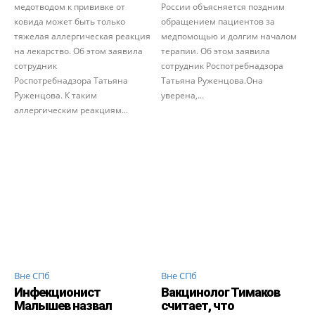
медотводом к прививке от
России объясняется поздним
ковида может быть только
обращением пациентов за
тяжелая аллергическая реакция
медпомощью и долгим началом
на лекарство. Об этом заявила
терапии. Об этом заявила
сотрудник
сотрудник Роспотребнадзора
Роспотребнадзора Татьяна
Татьяна Руженцова.Она
Руженцова. К таким
уверена,...
аллергическим реакциям...
Вне СПб
Вне СПб
Инфекционист
Вакцинолог Тимаков
Малышев назвал
считает, что