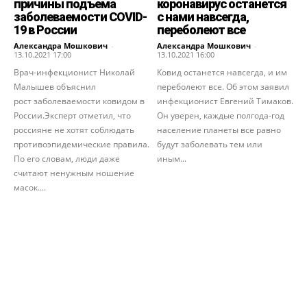
причины подъема
коронавирус останется
заболеваемости COVID-
с нами навсегда,
19 в России
переболеют все
Александра Мошкович
-
Александра Мошкович
-
13.10.2021 17:00
13.10.2021 16:00
Врач-инфекционист Николай
Ковид останется навсегда, и им
Малышев объяснил
переболеют все. Об этом заявил
рост заболеваемости ковидом в
инфекционист Евгений Тимаков.
России.Эксперт отметил, что
Он уверен, каждые полгода-год
россияне не хотят соблюдать
население планеты все равно
противоэпидемические правила.
будут заболевать тем или
По его словам, люди даже
иным...
считают ненужным ношение
масок....