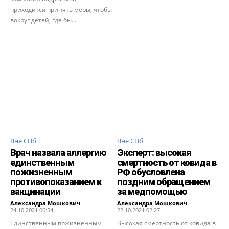
приходится принять меры, чтобы
вокруг детей, где бы...
Вне СПб
Вне СПб
Врач назвала аллергию
Эксперт: высокая
единственным
смертность от ковида в
пожизненным
РФ обусловлена
противопоказанием к
поздним обращением
вакцинации
за медпомощью
Александра Мошкович
-
Александра Мошкович
-
24.10.2021 06:54
22.10.2021 02:27
Единственным пожизненным
Высокая смертность от ковида в