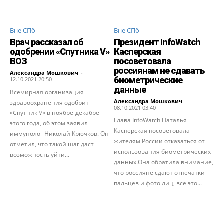
Вне СПб
Вне СПб
Врач рассказал об
Президент InfoWatch
одобрении «Cпутника V»
Касперская
ВОЗ
посоветовала
россиянам не сдавать
Александра Мошкович
-
биометрические
12.10.2021 20:50
данные
Всемирная организация
Александра Мошкович
-
здравоохранения одобрит
08.10.2021 03:40
«Спутник V» в ноябре-декабре
Глава InfoWatch Наталья
этого года, об этом заявил
Касперская посоветовала
иммунолог Николай Крючков. Он
жителям России отказаться от
отметил, что такой шаг даст
использования биометрических
возможность уйти...
данных.Она обратила внимание,
что россияне сдают отпечатки
пальцев и фото лиц, все это...