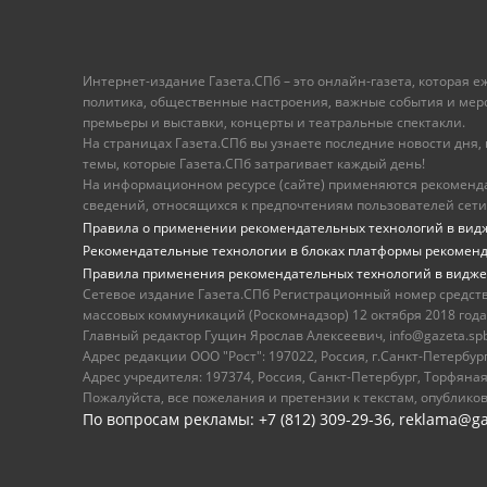
Интернет-издание Газета.СПб – это онлайн-газета, которая 
политика, общественные настроения, важные события и меропр
премьеры и выставки, концерты и театральные спектакли.
На страницах Газета.СПб вы узнаете последние новости дня, к
темы, которые Газета.СПб затрагивает каждый день!
На информационном ресурсе (сайте) применяются рекоменд
сведений, относящихся к предпочтениям пользователей сети
Правила о применении рекомендательных технологий в вид
Рекомендательные технологии в блоках платформы рекомен
Правила применения рекомендательных технологий в видже
Сетевое издание Газета.СПб Регистрационный номер средст
массовых коммуникаций (Роскомнадзор) 12 октября 2018 года
Главный редактор Гущин Ярослав Алексеевич, info@gazeta.spb.r
Адрес редакции ООО "Рост": 197022, Россия, г.Санкт-Петер
Адрес учредителя: 197374, Россия, Санкт-Петербург, Торфяная
Пожалуйста, все пожелания и претензии к текстам, опублико
По вопросам рекламы: +7 (812) 309-29-36,
reklama@ga