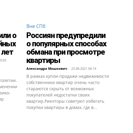
Вне СПб
или о
Россиян предупредили
ийных
о популярных способах
 лет
обмана при просмотре
квартиры
0:05
Александра Мошкович
-
23.08.2021 06:14
В рамках купли-продажи недвижимости
толетии.
собственники квартир очень часто
зменении
стараются скрыть от возможных
зико-
покупателей недостатки своих
ир
квартир.Риелторы советуют избегать
покупки квартиры в домах, где в...