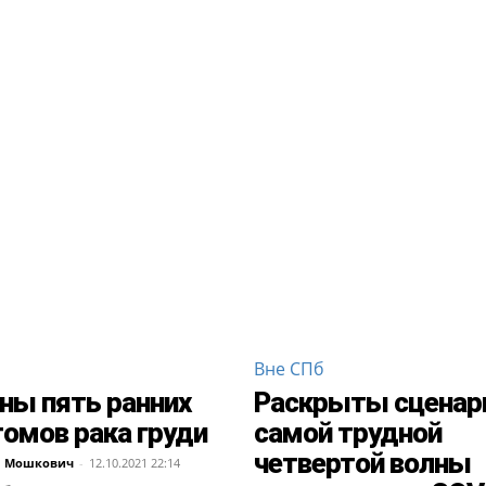
Вне СПб
ны пять ранних
Раскрыты сценар
омов рака груди
самой трудной
четвертой волны
а Мошкович
-
12.10.2021 22:14