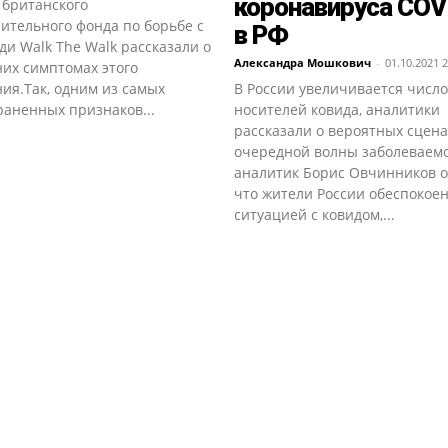
коронавируса COV
 британского
ительного фонда по борьбе с
в РФ
ди Walk The Walk рассказали о
Александра Мошкович
-
01.10.2021 2
их симптомах этого
ия.Так, одним из самых
В России увеличивается число
раненных признаков...
носителей ковида, аналитики
рассказали о вероятных сцен
очередной волны заболеваемо
аналитик Борис Овчинников о
что жители России обеспокое
ситуацией с ковидом,...