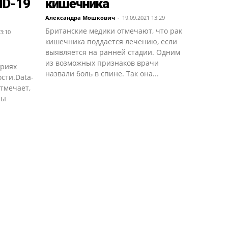
ID-19
кишечника
Александра Мошкович
-
19.09.2021 13:29
Британские медики отмечают, что рак
3:10
кишечника поддается лечению, если
выявляется на ранней стадии. Одним
из возможных признаков врачи
ариях
назвали боль в спине. Так она...
сти.Data-
тмечает,
ны