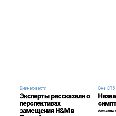
Бизнес-вести
Вне СПб
Эксперты рассказали о
Назва
перспективах
симпт
замещения H&M в
Александр