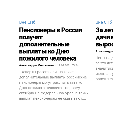
Вне СПб
Вне СПб
Пенсионеры в России
За ле
получат
дачи 
дополнительные
вырос
выплаты ко Дню
Александр
пожилого человека
Цены на 
за это ле
Александра Мошкович
-
19.09.2021 05:24
аналитики
Эксперты рассказали, на какие
июнь-авгу
дополнительные выплаты российские
равен 12%,
пенсионеры могут рассчитывать ко
Дню пожилого человека - первому
октябрю.На федеральном уровне таких
выплат пенсионерам не оказывают,...