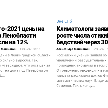
Вне СПб
то-2021 цены на
Климатологи заяв
в Ленобласти
росте числа стих
ли на 12%
бедствий через 30
а Мошкович
-
13.09.2021 08:12
Александра Мошкович
-
02.09.2021 2
дачи в Ленинградской области
Российский ученый заявил об
то сильно выросли. Так,
увеличении разрушительных
 утверждают, что рост цен за
природных аномалий в этом с
ст на дома под Петербургом
О тревожных тенденциях в и
...
климата рассказали доктор фи
математических наук Владим
Семенов. Так, к концу...