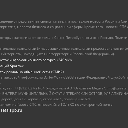
ежедневно представляет своим читателям последние новости России и Санк
иятия, новости бизнеса и социальной сферы. Кроме того, новости СПб сег
оторые затрагивают не только Санкт-Петербург, но и всю Россию. Политика
ательные технологии (информационные технологии предоставления инфо
 «Интернет», находящихся на территории Российской Федерации).
жетах информационного ресурса «24СМИ»
даций Sparrow
тах рекламно-обменной сети «СМИ2»
ва массовой информации Эл № ФС77-73908 выдан Федеральной службой по
.
u, тел: +7 (812) 627-21-84. Учредитель АО "Открытые Медиа", info@gazeta.
бург, ВН.ТЕР.Г. МУНИЦИПАЛЬНЫЙ ОКРУГ АПТЕКАРСКИЙ ОСТРОВ, УЛ ЧАПЫГИНА,
 дорога, дом 17, корпус 6, строение 1, помещение 67Н
ванном на Газета.СПб, отправляйте ТОЛЬКО по электронной почте.
zeta.spb.ru