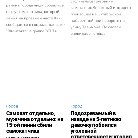
столкнулись грузовик и
районе города люди собрались
самокатчик.Дорожный инцидент
вокруг самокатчика, который
произошел на Октябрьской
лежит на проезжей части.Как
набережной при повороте на
сообщается в социальных сетях
улицу Тельмана. По словам
"ВКонтакте" в группе "ДТП и...
очевидцев, юноша,...
Город
Город
Самокат отдельно,
Подозреваемый в
мужчина отдельно: на
наезде на 5-летнюю
15-ой линии сбили
девочку побоялся
самокатчика
уголовной
ответсвенности: утопил
Полина Богданова
-