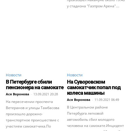
у стадиона "Газпром Арена"....
Новости
Новости
В Петербурге сбили
На Суворовском
пенсионера на самокате
самокатчик попал под
колеса машины
Ася Воронова
-
13.09.2021 20:28
Ася Воронова
-
11.09.2021 06:49
На пересечении проспекта
В Центральном районе
Ветеранов и улицы Тамбасова
Петербурга легковой
произошло дорожно-
автомобиль сбил молодого
транспортное происшествие с
человека на самокате.Инцидент
участием самокатчика.По