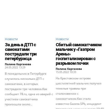
Новости
Новости
За день в ДТП с
Сбитый самокатчиком
самокатами
мальчик у «Газпром
пострадали три
Арены»
петербуржца
госпитализирован с
разрывом почки
Полина Карганова
-
24.05.2022 13:29
Полина Карганова
-
15.05.2022 10:33
В понедельник в Петербурге
На Крестовском острове
случилось несколько ДТП с
шестилетний мальчик получил
самокатами, в которых
тяжелые травмы при
пострадали три человека.Как
столкновении с
сообщает 78.ru, одна из аварий с
самокатчиком.Как стало
участием самокатчика
известно Gazeta.SPb, инцидент
произошла около...
произошел накануне около 19:40