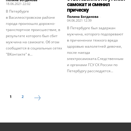
самокат и сменил
18.06.2021 22:02
прическу
В Петербурге
Полина Богданова
-
в Василеостровском районе
04.06.2021 12:39
города произошло дорожно-
В Петербурге был задержан
транспортное происшествие, в
мужчина, которого подозревают
результате которого был сбит
в причинении тяжкого вреда
мужчина на самокате. Об этом
здоровью малолетней девочке,
сообщается в социальных сетях
после наезда
"ВКонтакте" в...
электросамоката.Следственным
и органами ГСУ СК России по
Петербургу расследуется...
1
2