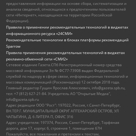
предоставления информации на основе сбора, систематизации и
анализа сведений, относящихся к предпочтениям пользователей
сети «Интернет», находящихся на территории Российской
Федерации).
Правила о применении рекомендательных технологий в виджетах
информационного ресурса «24СМИ»
Рекомендательные технологии в блоках платформы рекомендаций
Sparrow
Правила применения рекомендательных технологий в виджетах
рекламно-обменной сети «СМИ2»
Сетевое издание Газета.СПб Регистрационный номер средства
массовой информации Эл № ФС77-73908 выдан Федеральной
службой по надзору в сфере связи, информационных технологий и
массовых коммуникаций (Роскомнадзор) 12 октября 2018 года.
Главный редактор Гущин Ярослав Алексеевич, info@gazeta.spb.ru,
тел: +7 (812) 627-21-84. Учредитель АО "Открытые Медиа",
info@gazeta.spb.ru
Адрес редакции ООО "Рост": 197022, Россия, г.Санкт-Петербург,
ВН.ТЕР.Г. МУНИЦИПАЛЬНЫЙ ОКРУГ АПТЕКАРСКИЙ ОСТРОВ, УЛ
ЧАПЫГИНА, Д. 6 ЛИТЕРА П, ОФИС 316
Адрес учредителя: 197374, Россия, Санкт-Петербург, Торфяная
дорога, дом 17, корпус 6, строение 1, помещение 67Н
Пожалуйста, все пожелания и претензии к текстам,