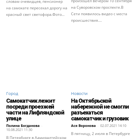
произошел вечером 10 сентября
словам очевидцев, пенсионер
на Суворовском проспекте.В
на самокате пересекал дорогу на
Сети появилось видео с места
красный свет светофора.Фото...
происшествия....
Город
Новости
Самокатчик лежит
На Октябрьской
посреди проезжей
набережной не смогли
части на Лифляндской
разъехаться
улице
самокатчик и грузовик
Полина Богданова
-
Ася Воронова
-
02.07.2021 14:10
10.08.2021 11:30
В пятницу, 2 июля в Петербурге
В Петербурге в Адмиралтейском