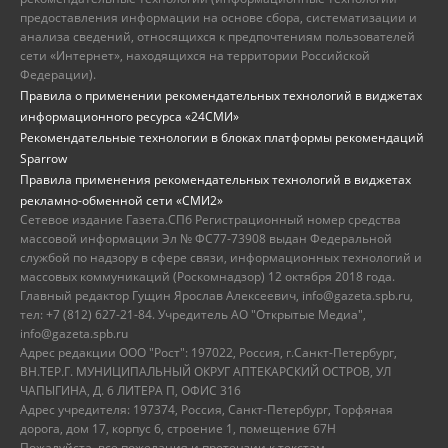
предоставления информации на основе сбора, систематизации и
анализа сведений, относящихся к предпочтениям пользователей
сети «Интернет», находящихся на территории Российской
Федерации).
Правила о применении рекомендательных технологий в виджетах
информационного ресурса «24СМИ»
Рекомендательные технологии в блоках платформы рекомендаций
Sparrow
Правила применения рекомендательных технологий в виджетах
рекламно-обменной сети «СМИ2»
Сетевое издание Газета.СПб Регистрационный номер средства
массовой информации Эл № ФС77-73908 выдан Федеральной
службой по надзору в сфере связи, информационных технологий и
массовых коммуникаций (Роскомнадзор) 12 октября 2018 года.
Главный редактор Гущин Ярослав Алексеевич, info@gazeta.spb.ru,
тел: +7 (812) 627-21-84. Учредитель АО "Открытые Медиа",
info@gazeta.spb.ru
Адрес редакции ООО "Рост": 197022, Россия, г.Санкт-Петербург,
ВН.ТЕР.Г. МУНИЦИПАЛЬНЫЙ ОКРУГ АПТЕКАРСКИЙ ОСТРОВ, УЛ
ЧАПЫГИНА, Д. 6 ЛИТЕРА П, ОФИС 316
Адрес учредителя: 197374, Россия, Санкт-Петербург, Торфяная
дорога, дом 17, корпус 6, строение 1, помещение 67Н
Пожалуйста, все пожелания и претензии к текстам,