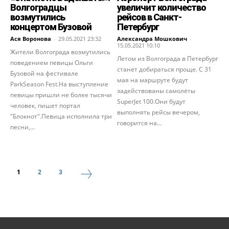
Волгоградцы
увеличит количество
возмутились
рейсов в Санкт-
концертом Бузовой
Петербург
Ася Воронова
-
29.05.2021 23:32
Александра Мошкович
-
15.05.2021 10:10
Жители Волгограда возмутились
Летом из Волгограда в Петербург
поведением певицы Ольги
станет добираться проще. С 31
Бузовой на фестивале
мая на маршруте будут
ParkSeason Fest.На выступление
задействованы самолёты
певицы пришли не более тысячи
SuperJet 100.Они будут
человек, пишет портал
выполнять рейсы вечером,
"Блокнот".Певица исполнила три
говорится на...
песни,...
1
2
3