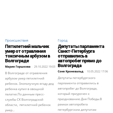
Происшествия
Город
Пятилетний мальчик
Депутаты парламента
умер от отравления
Санкт-Петербурга
токсичным арбузом в
отправились в
Волгограде
автопробег прямо до
Волгограда
Мария Горшкова
-
29.10.2022 19:03
Соня Кроневальд
-
10.05.2022 17:06
В Волгограде от отравления
Депутаты петербургского
арбузом умер пятилетний
парламента отправились в
ребенок. Злополучную ягоду дед
автопробег до Волгограда,
ребенка купил в овощной
который приурочен к
палатке.По данным пресс-
празднованию Дня Победы.В
службы СК Волгоградской
рамках автопробега
области, пятилетний ребенок
петербургским депутатам
умер...