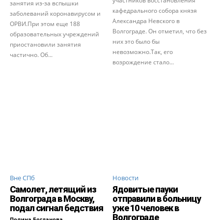
участников восстановления
занятия из-за вспышки
кафедрального собора князя
заболеваний коронавирусом и
Александра Невского в
ОРВИ.При этом еще 188
Волгограде. Он отметил, что без
образовательных учреждений
них это было бы
приостановили занятия
невозможно.Так, его
частично. Об...
возрождение стало...
Вне СПб
Новости
Самолет, летящий из
Ядовитые пауки
Волгограда в Москву,
отправили в больницу
подал сигнал бедствия
уже 10 человек в
Волгограде
Полина Богданова
-