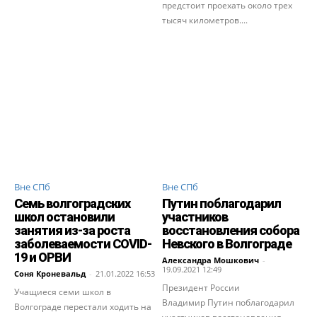
предстоит проехать около трех
тысяч километров....
Вне СПб
Вне СПб
Семь волгоградских
Путин поблагодарил
школ остановили
участников
занятия из-за роста
восстановления собора
заболеваемости COVID-
Невского в Волгограде
19 и ОРВИ
Александра Мошкович
-
19.09.2021 12:49
Соня Кроневальд
-
21.01.2022 16:53
Президент России
Учащиеся семи школ в
Владимир Путин поблагодарил
Волгограде перестали ходить на