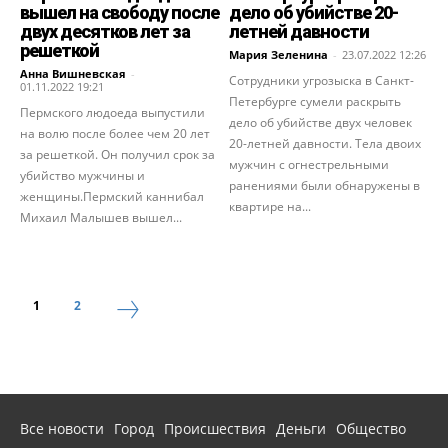
вышел на свободу после
дело об убийстве 20-
двух десятков лет за
летней давности
решеткой
Мария Зеленина
-
23.07.2022 12:26
Анна Вишневская
-
Сотрудники угрозыска в Санкт-
01.11.2022 19:21
Петербурге сумели раскрыть
Пермского людоеда выпустили
дело об убийстве двух человек
на волю после более чем 20 лет
20-летней давности. Тела двоих
за решеткой. Он получил срок за
мужчин с огнестрельными
убийство мужчины и
ранениями были обнаружены в
женщины.Пермский каннибал
квартире на...
Михаил Малышев вышел...
1
2
Все новости
Город
Происшествия
Деньги
Общество