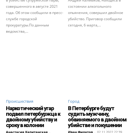
в убийстве супружеской пары,
Андрей Калмыков, находясь в
совершенного в августе 2021
состоянии алкогольного
года. Об этом сообщили в пресс-
опьянения, совершил двойное
службе городской
убийство. Приговор сообщили
прокуратуры.По данным
сегодня, 6 марта,...
ведомства,...
Происшествия
Город
Наркотический угар
В Петербурге будут
подвел петербуржца к
судить мужчину,
двойному убийству и
обвиняемого в двойном
сроку в колонии
убийстве и покушении
Анастасия Капитанская
-
Иван Филатов
-
02.11.2022 22:39