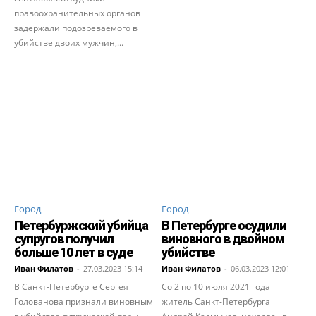
правоохранительных органов
задержали подозреваемого в
убийстве двоих мужчин,...
Город
Город
Петербуржский убийца
В Петербурге осудили
супругов получил
виновного в двойном
больше 10 лет в суде
убийстве
Иван Филатов
-
27.03.2023 15:14
Иван Филатов
-
06.03.2023 12:01
В Санкт-Петербурге Сергея
Со 2 по 10 июля 2021 года
Голованова признали виновным
житель Санкт-Петербурга