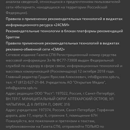
анализа сведений, относящихся к предпочтениям пользователей
сети «Интернет», находящихся на территории Российской
Федерации).
Правила о применении рекомендательных технологий в виджетах
информационного ресурса «24СМИ»
Рекомендательные технологии в блоках платформы рекомендаций
Sparrow
Правила применения рекомендательных технологий в виджетах
рекламно-обменной сети «СМИ2»
Сетевое издание Газета.СПб Регистрационный номер средства
массовой информации Эл № ФС77-73908 выдан Федеральной
службой по надзору в сфере связи, информационных технологий и
массовых коммуникаций (Роскомнадзор) 12 октября 2018 года.
Главный редактор Гущин Ярослав Алексеевич, info@gazeta.spb.ru,
тел: +7 (812) 627-21-84. Учредитель АО "Открытые Медиа",
info@gazeta.spb.ru
Адрес редакции ООО "Рост": 197022, Россия, г.Санкт-Петербург,
ВН.ТЕР.Г. МУНИЦИПАЛЬНЫЙ ОКРУГ АПТЕКАРСКИЙ ОСТРОВ, УЛ
ЧАПЫГИНА, Д. 6 ЛИТЕРА П, ОФИС 316
Адрес учредителя: 197374, Россия, Санкт-Петербург, Торфяная
дорога, дом 17, корпус 6, строение 1, помещение 67Н
Пожалуйста, все пожелания и претензии к текстам,
опубликованном на Газета.СПб, отправляйте ТОЛЬКО по