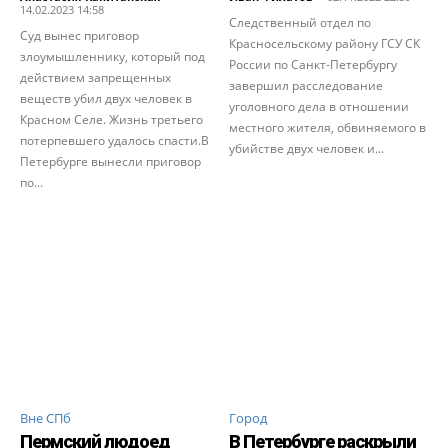
14.02.2023 14:58
Следственный отдел по
Суд вынес приговор
Красносельскому району ГСУ СК
злоумышленнику, который под
России по Санкт-Петербургу
действием запрещенных
завершил расследование
веществ убил двух человек в
уголовного дела в отношении
Красном Селе. Жизнь третьего
местного жителя, обвиняемого в
потерпевшего удалось спасти.В
убийстве двух человек и...
Петербурге вынесли приговор
по...
Вне СПб
Город
Пермский людоед
В Петербурге раскрыли