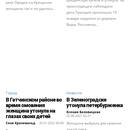
крещенскую купель и утонула. За
реке Оредеж на Крещение
происходящем наблюдали
женщины так и не удалось...
дети.Трагедия произошла 19
января недалеко от деревни
Выры. Россиянка...
Город
Новости
В Гатчинском районе во
В Зеленоградске
время омовения
утонула петербурженка
женщина утонула на
Ксения Беловицкая
-
глазах своих детей
02.08.2021 02:31
Соня Кроневальд
-
20.01.2022 00:49
Женщина выбрала для купания
дикий пляж.