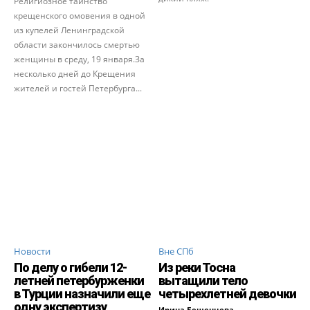
Религиозное таинство
крещенского омовения в одной
из купелей Ленинградской
области закончилось смертью
женщины в среду, 19 января.За
несколько дней до Крещения
жителей и гостей Петербурга...
Новости
Вне СПб
По делу о гибели 12-
Из реки Тосна
летней петербурженки
вытащили тело
в Турции назначили еще
четырехлетней девочки
одну экспертизу
Ирина Бещенцева
-