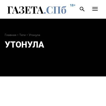
18+
Главная
Теги
Утонула
УТОНУЛА