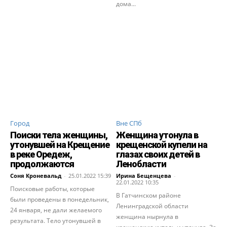
дома...
Город
Вне СПб
Поиски тела женщины,
Женщина утонула в
утонувшей на Крещение
крещенской купели на
в реке Оредеж,
глазах своих детей в
продолжаются
Ленобласти
Соня Кроневальд
-
25.01.2022 15:39
Ирина Бещенцева
-
22.01.2022 10:35
Поисковые работы, которые
В Гатчинском районе
были проведены в понедельник,
Ленинградской области
24 января, не дали желаемого
женщина нырнула в
результата. Тело утонувшей в