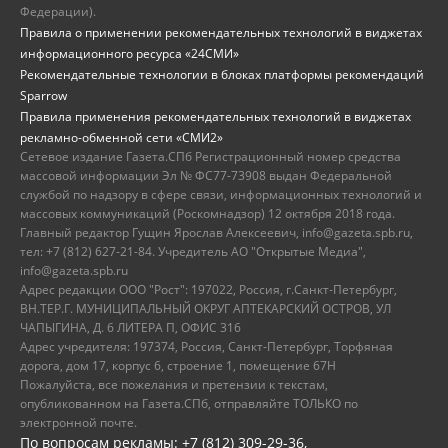
Федерации).
Правила о применении рекомендательных технологий в виджетах
информационного ресурса «24СМИ»
Рекомендательные технологии в блоках платформы рекомендаций
Sparrow
Правила применения рекомендательных технологий в виджетах
рекламно-обменной сети «СМИ2»
Сетевое издание Газета.СПб Регистрационный номер средства
массовой информации Эл № ФС77-73908 выдан Федеральной
службой по надзору в сфере связи, информационных технологий и
массовых коммуникаций (Роскомнадзор) 12 октября 2018 года.
Главный редактор Гущин Ярослав Алексеевич, info@gazeta.spb.ru,
тел: +7 (812) 627-21-84. Учредитель АО "Открытые Медиа",
info@gazeta.spb.ru
Адрес редакции ООО "Рост": 197022, Россия, г.Санкт-Петербург,
ВН.ТЕР.Г. МУНИЦИПАЛЬНЫЙ ОКРУГ АПТЕКАРСКИЙ ОСТРОВ, УЛ
ЧАПЫГИНА, Д. 6 ЛИТЕРА П, ОФИС 316
Адрес учредителя: 197374, Россия, Санкт-Петербург, Торфяная
дорога, дом 17, корпус 6, строение 1, помещение 67Н
Пожалуйста, все пожелания и претензии к текстам,
опубликованном на Газета.СПб, отправляйте ТОЛЬКО по
электронной почте.
По вопросам рекламы: +7 (812) 309-29-36,