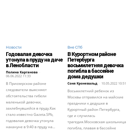
Новости
Вне СПб
Годовалая девочка
В Курортном районе
утонула в пруду на даче
Петербурга
в Ленобласти
восьмилетняя девочка
погибла в бассейне
Полина Карганова
-
дома дедушки
06.06.2022 11:33
В Приозерском районе
Соня Кроневальд
-
10.05.2022 10:51
следователи выясняют
Восьмилетний ребенок из
обстоятельства гибели
Москвы отправился на майские
маленькой девочки,
праздники к дедушке в
захлебнувшейся в пруду.Как
Курортный район Петербурга,
стало известно Gazeta.SPb,
где и случилась
годовалая девочка утонула
трагедия.Московская школьница
накануне в 9:40 в пруду на...
погибла, плавая в бассейне