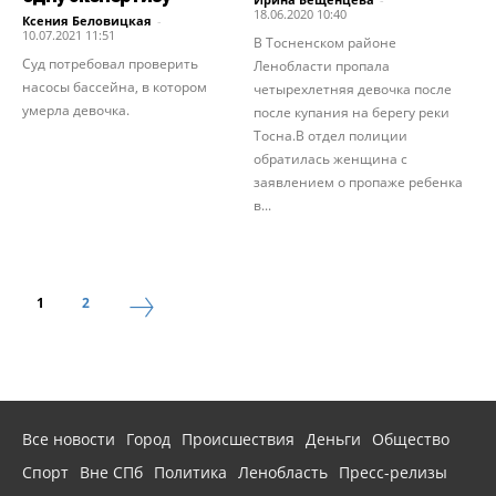
18.06.2020 10:40
Ксения Беловицкая
-
10.07.2021 11:51
В Тосненском районе
Суд потребовал проверить
Ленобласти пропала
насосы бассейна, в котором
четырехлетняя девочка после
умерла девочка.
после купания на берегу реки
Тосна.В отдел полиции
обратилась женщина с
заявлением о пропаже ребенка
в...
1
2
Все новости
Город
Происшествия
Деньги
Общество
Спорт
Вне СПб
Политика
Ленобласть
Пресс-релизы