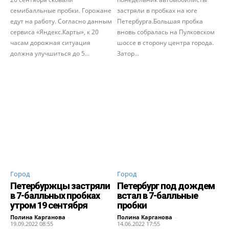
семибалльные пробки. Горожане
застряли в пробках на юге
едут на работу. Согласно данным
Петербурга.Большая пробка
сервиса «Яндекс.Карты», к 20
вновь собралась на Пулковском
часам дорожная ситуация
шоссе в сторону центра города.
должна улучшиться до 5...
Затор...
Город
Город
Петербуржцы застряли
Петербург под дождем
в 7-балльных пробках
встал в 7-балльные
утром 19 сентября
пробки
Полина Карганова
-
Полина Карганова
-
19.09.2022 08:55
14.06.2022 17:55