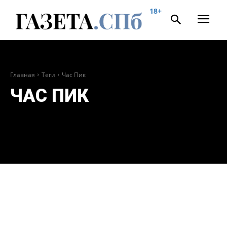
18+
Главная
Теги
Час Пик
ЧАС ПИК