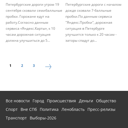
Петербургские дороги утром 19
Петербургские дороги с началом
сентября сковали семибалльные
дождя сковали 7-балльные
пробки. Горожане едут на
пробки.По данным сервиса
работу.Согласно данным
"Яндекс.Пробки", дорожная
сервиса «Яндекс.Карты», к 10
ситуация в Петербурге
часам дорожная ситуация
улучшится только к 20 часам -
должна улучшиться до 5...
заторы спадут до...
1
2
3
Все новости
Город
Происшествия
Деньги
Общество
Спорт
Вне СПб
Политика
Ленобласть
Пресс-релизы
Транспорт
Выборы-2026