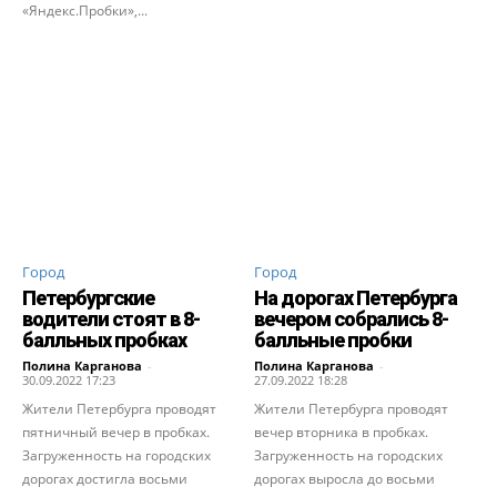
«Яндекс.Пробки»,...
Город
Город
Петербургские
На дорогах Петербурга
водители стоят в 8-
вечером собрались 8-
балльных пробках
балльные пробки
Полина Карганова
-
Полина Карганова
-
30.09.2022 17:23
27.09.2022 18:28
Жители Петербурга проводят
Жители Петербурга проводят
пятничный вечер в пробках.
вечер вторника в пробках.
Загруженность на городских
Загруженность на городских
дорогах достигла восьми
дорогах выросла до восьми