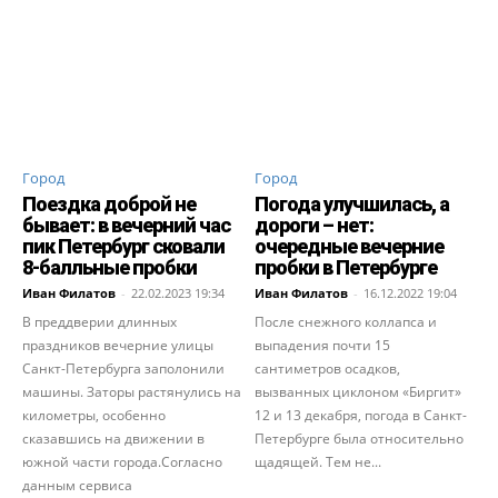
Город
Город
Поездка доброй не
Погода улучшилась, а
бывает: в вечерний час
дороги – нет:
пик Петербург сковали
очередные вечерние
8-балльные пробки
пробки в Петербурге
Иван Филатов
-
22.02.2023 19:34
Иван Филатов
-
16.12.2022 19:04
В преддверии длинных
После снежного коллапса и
праздников вечерние улицы
выпадения почти 15
Санкт-Петербурга заполонили
сантиметров осадков,
машины. Заторы растянулись на
вызванных циклоном «Биргит»
километры, особенно
12 и 13 декабря, погода в Санкт-
сказавшись на движении в
Петербурге была относительно
южной части города.Согласно
щадящей. Тем не...
данным сервиса