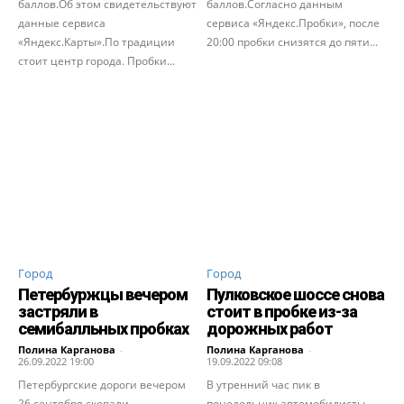
баллов.Об этом свидетельствуют
баллов.Согласно данным
данные сервиса
сервиса «Яндекс.Пробки», после
«Яндекс.Карты».По традиции
20:00 пробки снизятся до пяти...
стоит центр города. Пробки...
Город
Город
Петербуржцы вечером
Пулковское шоссе снова
застряли в
стоит в пробке из-за
семибалльных пробках
дорожных работ
Полина Карганова
-
Полина Карганова
-
26.09.2022 19:00
19.09.2022 09:08
Петербургские дороги вечером
В утренний час пик в
26 сентября сковали
понедельник автомобилисты