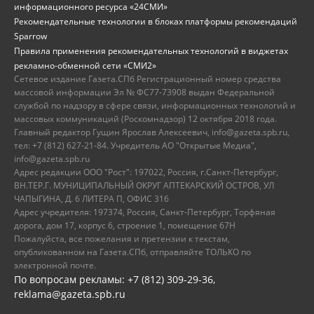
информационного ресурса «24СМИ»
Рекомендательные технологии в блоках платформы рекомендаций
Sparrow
Правила применения рекомендательных технологий в виджетах
рекламно-обменной сети «СМИ2»
Сетевое издание Газета.СПб Регистрационный номер средства
массовой информации Эл № ФС77-73908 выдан Федеральной
службой по надзору в сфере связи, информационных технологий и
массовых коммуникаций (Роскомнадзор) 12 октября 2018 года.
Главный редактор Гущин Ярослав Алексеевич, info@gazeta.spb.ru,
тел: +7 (812) 627-21-84. Учредитель АО "Открытые Медиа",
info@gazeta.spb.ru
Адрес редакции ООО "Рост": 197022, Россия, г.Санкт-Петербург,
ВН.ТЕР.Г. МУНИЦИПАЛЬНЫЙ ОКРУГ АПТЕКАРСКИЙ ОСТРОВ, УЛ
ЧАПЫГИНА, Д. 6 ЛИТЕРА П, ОФИС 316
Адрес учредителя: 197374, Россия, Санкт-Петербург, Торфяная
дорога, дом 17, корпус 6, строение 1, помещение 67Н
Пожалуйста, все пожелания и претензии к текстам,
опубликованном на Газета.СПб, отправляйте ТОЛЬКО по
электронной почте.
По вопросам рекламы: +7 (812) 309-29-36,
reklama@gazeta.spb.ru