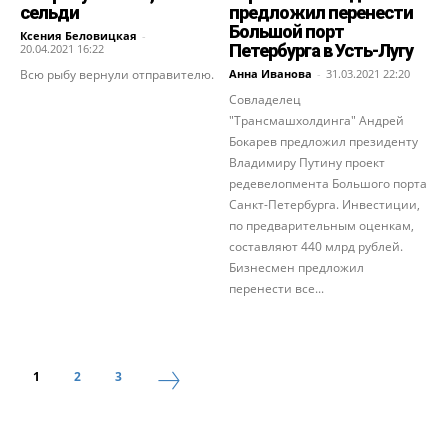
сельди
предложил перенести
Большой порт
Ксения Беловицкая
-
Петербурга в Усть-Лугу
20.04.2021 16:22
Всю рыбу вернули отправителю.
Анна Иванова
-
31.03.2021 22:20
Совладелец
"Трансмашхолдинга" Андрей
Бокарев предложил президенту
Владимиру Путину проект
редевелопмента Большого порта
Санкт-Петербурга. Инвестиции,
по предварительным оценкам,
составляют 440 млрд рублей.
Бизнесмен предложил
перенести все...
1
2
3