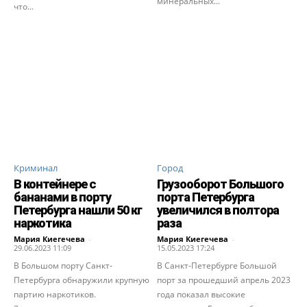
минеральных...
что...
Криминал
Город
В контейнере с
Грузооборот Большого
бананами в порту
порта Петербурга
Петербурга нашли 50 кг
увеличился в полтора
наркотика
раза
Мария Киегечева
-
Мария Киегечева
-
29.06.2023 11:09
15.05.2023 17:24
В Большом порту Санкт-
В Санкт-Петербурге Большой
Петербурга обнаружили крупную
порт за прошедший апрель 2023
партию наркотиков.
года показал высокие