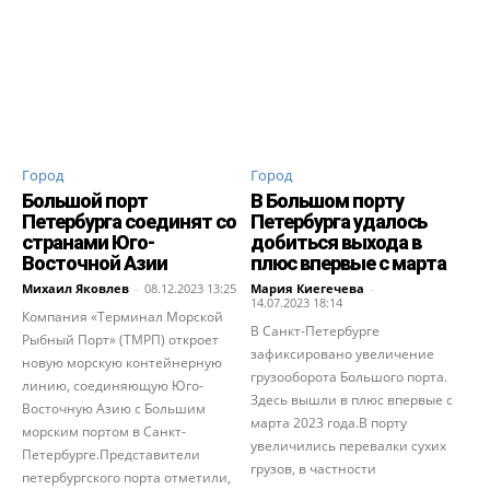
Город
Город
Большой порт
В Большом порту
Петербурга соединят со
Петербурга удалось
странами Юго-
добиться выхода в
Восточной Азии
плюс впервые с марта
Михаил Яковлев
-
08.12.2023 13:25
Мария Киегечева
-
14.07.2023 18:14
Компания «Терминал Морской
В Санкт-Петербурге
Рыбный Порт» (ТМРП) откроет
зафиксировано увеличение
новую морскую контейнерную
грузооборота Большого порта.
линию, соединяющую Юго-
Здесь вышли в плюс впервые с
Восточную Азию с Большим
марта 2023 года.В порту
морским портом в Санкт-
увеличились перевалки сухих
Петербурге.Представители
грузов, в частности
петербургского порта отметили,