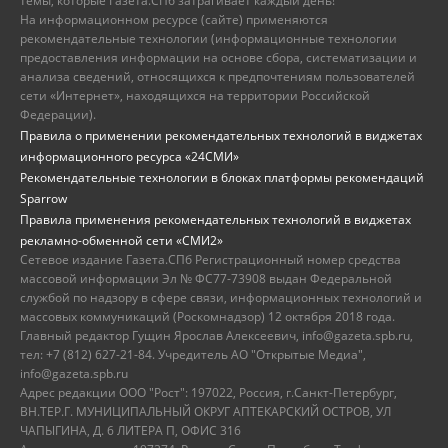
темы, которые Газета.СПб затрагивает каждый день!
На информационном ресурсе (сайте) применяются
рекомендательные технологии (информационные технологии
предоставления информации на основе сбора, систематизации и
анализа сведений, относящихся к предпочтениям пользователей
сети «Интернет», находящихся на территории Российской
Федерации).
Правила о применении рекомендательных технологий в виджетах
информационного ресурса «24СМИ»
Рекомендательные технологии в блоках платформы рекомендаций
Sparrow
Правила применения рекомендательных технологий в виджетах
рекламно-обменной сети «СМИ2»
Сетевое издание Газета.СПб Регистрационный номер средства
массовой информации Эл № ФС77-73908 выдан Федеральной
службой по надзору в сфере связи, информационных технологий и
массовых коммуникаций (Роскомнадзор) 12 октября 2018 года.
Главный редактор Гущин Ярослав Алексеевич, info@gazeta.spb.ru,
тел: +7 (812) 627-21-84. Учредитель АО "Открытые Медиа",
info@gazeta.spb.ru
Адрес редакции ООО "Рост": 197022, Россия, г.Санкт-Петербург,
ВН.ТЕР.Г. МУНИЦИПАЛЬНЫЙ ОКРУГ АПТЕКАРСКИЙ ОСТРОВ, УЛ
ЧАПЫГИНА, Д. 6 ЛИТЕРА П, ОФИС 316