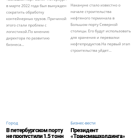
Накануне стало известно о
в марте 2022 года был вынужден
начале строительства
сократить обработку
нефтяного терминала в
контейнерных грузов. Причиной
Большом порту Северной
этого стали проблем с
столицы. Его будут использовать
логистикой.По мнению
для хранения и перевалки
директора по развитию
нефтепродуктов.На первый этап
бизнеса...
строительства уйдет...
Город
Бизнес-вести
В петербургском порту
Президент
не пропустили 1,5 тонн
«Трансмашхолдинга»