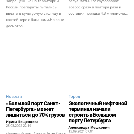
Запрещенные на территории
результаты. Его грузооборот
России препараты пытались
возрос сразу в полтора раза и
ввезти в культурную столицу в
составил порядка 4,3 миллиона...
контейнере с бананами.На зоне
досмотра...
Новости
Город
«Большой порт Санкт-
Экологичный нефтяной
Петербурга» может
терминал начали
лишиться до 70% грузов
строить в Большом
порту Петербурга
Ирина Бещенцева
-
25.03.2022 22:19
Александра Мошкович
-
15.09.2021 07:01
«Большой порт Санкт-Петербург»