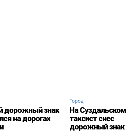
Город
й дорожный знак
На Суздальском
лся на дорогах
таксист снес
и
дорожный знак