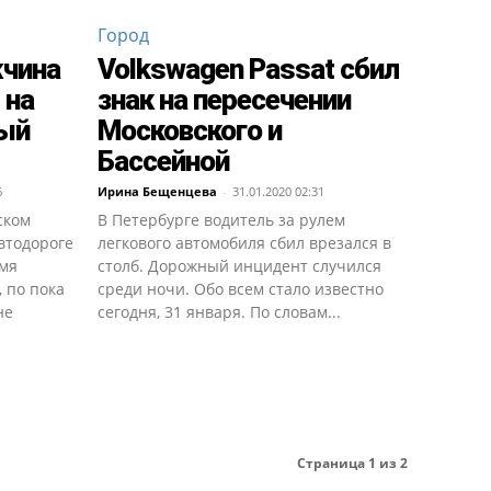
Город
жчина
Volkswagen Passat сбил
 на
знак на пересечении
ый
Московского и
Бассейной
6
Ирина Бещенцева
-
31.01.2020 02:31
ском
В Петербурге водитель за рулем
автодороге
легкового автомобиля сбил врезался в
емя
столб. Дорожный инцидент случился
 по пока
среди ночи. Обо всем стало известно
не
сегодня, 31 января. По словам...
Страница 1 из 2