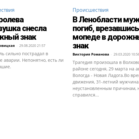
ствия
Происшествия
ролева
В Ленобласти му
вушка снесла
погиб, врезавшись
жный знак
мопеде в дорожн
знак
овицкая
-
29.08.2020 21:57
ль сильно пострадал в
Виктория Романова
-
29.03.2020 10:5
е аварии. Непонятно, есть ли
Трагедия произошла в Волхов
вшие.
районе сегодня, 29 марта на 
Вологда - Новая Ладога.Во вр
движения, 31-летний мужчина,
неустановленным причинам, 
справился...