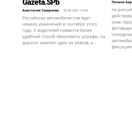
Gazeta.SPb
Полина Кар
На россий
Анастасия Смирнова
-
30.08.2021 14:04
действов
Российских автомобилистов ждет
знак, пр
немало изменений в сентябре этого
фотовиде
года. У водителей появится более
понедельн
удобный способ обжаловать штрафы, на
автомоби
дорогах заменят один из знаков, а...
фиксации