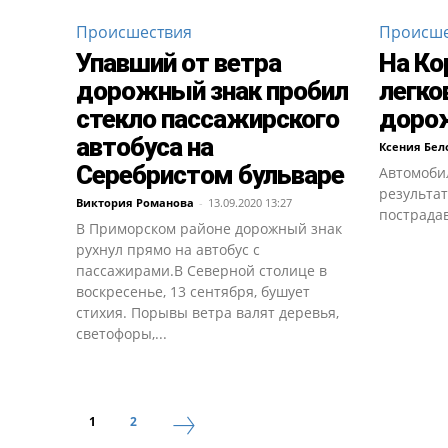
Происшествия
Происше
Упавший от ветра
На Ко
дорожный знак пробил
легко
стекло пассажирского
доро
автобуса на
Ксения Бел
Серебристом бульваре
Автомоби
результат
Виктория Романова
-
13.09.2020 13:27
пострада
В Приморском районе дорожный знак
рухнул прямо на автобус с
пассажирами.В Северной столице в
воскресенье, 13 сентября, бушует
стихия. Порывы ветра валят деревья,
светофоры,...
1
2