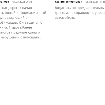
ганова
-
01.03.2021 06:35
Ксения Беловицкая
-
03.02.2021 15:4
ских дорогах начал
Водитель, по предварительн
ать новый информационный
данным, не справился с упра
едупреждающий о
автомобиля.
офиксации. Он вводится с
ика, 1 марта.Ранее
листов предупреждали о
 нарушений с помощью...