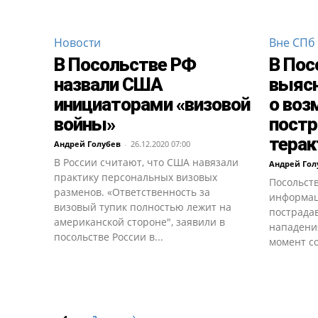
Новости
Вне СПб
В Посольстве РФ
В Пос
назвали США
выяс
инициаторами «визовой
о во
войны»
постр
терак
Андрей Голубев
-
26.12.2020 07:00
В России считают, что США навязали
Андрей Гол
практику персональных визовых
Посольст
разменов. «Ответственность за
информац
визовый тупик полностью лежит на
пострада
американской стороне", заявили в
нападени
посольстве России в...
момент со