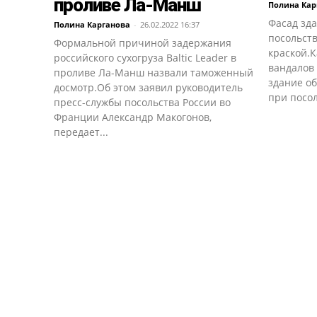
проливе Ла-Манш
Полина Кар
Фасад зд
Полина Карганова
-
26.02.2022 16:37
посольст
Формальной причиной задержания
краской.К
российского сухогруза Baltic Leader в
вандалов
проливе Ла-Манш назвали таможенный
здание о
досмотр.Об этом заявил руководитель
при посол
пресс-службы посольства России во
Франции Александр Макогонов,
передает...