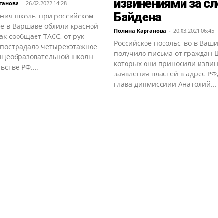
извинениями за сл
ганова
-
26.02.2022 14:28
Байдена
ания школы при российском
ве в Варшаве облили красной
Полина Карганова
-
20.03.2021 06:45
ак сообщает ТАСС, от рук
Российское посольство в Ваш
 пострадало четырехэтажное
получило письма от граждан Ш
бщеобразовательной школы
которых они приносили извин
ьстве РФ....
заявления властей в адрес РФ
глава дипмиссиии Анатолий...