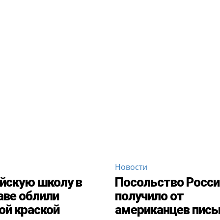
Новости
йскую школу в
Посольство Росси
ве облили
получило от
ой краской
американцев пись