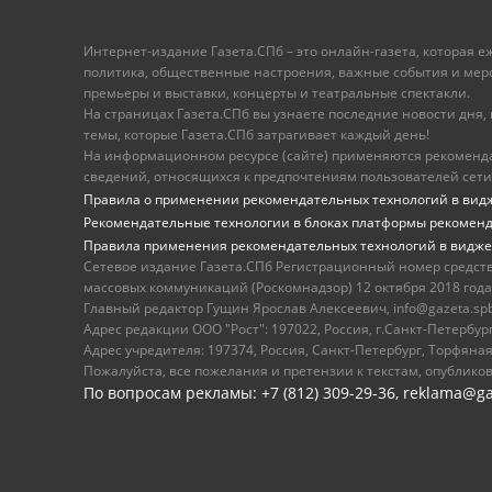
Интернет-издание Газета.СПб – это онлайн-газета, которая 
политика, общественные настроения, важные события и меропр
премьеры и выставки, концерты и театральные спектакли.
На страницах Газета.СПб вы узнаете последние новости дня, к
темы, которые Газета.СПб затрагивает каждый день!
На информационном ресурсе (сайте) применяются рекоменд
сведений, относящихся к предпочтениям пользователей сети
Правила о применении рекомендательных технологий в вид
Рекомендательные технологии в блоках платформы рекомен
Правила применения рекомендательных технологий в видже
Сетевое издание Газета.СПб Регистрационный номер средст
массовых коммуникаций (Роскомнадзор) 12 октября 2018 года
Главный редактор Гущин Ярослав Алексеевич, info@gazeta.spb.r
Адрес редакции ООО "Рост": 197022, Россия, г.Санкт-Петер
Адрес учредителя: 197374, Россия, Санкт-Петербург, Торфяная
Пожалуйста, все пожелания и претензии к текстам, опублико
По вопросам рекламы: +7 (812) 309-29-36,
reklama@ga