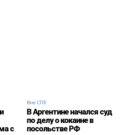
Вне СПб
и
В Аргентине начался суд
по делу о кокаине в
ма с
посольстве РФ