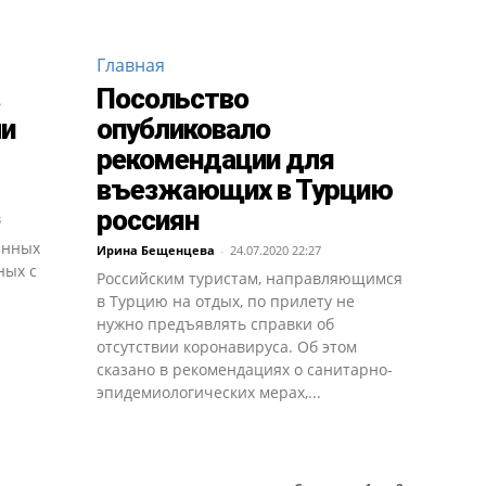
Главная
Посольство
ли
опубликовало
рекомендации для
въезжающих в Турцию
россиян
3
енных
Ирина Бещенцева
-
24.07.2020 22:27
ных с
Российским туристам, направляющимся
в Турцию на отдых, по прилету не
нужно предъявлять справки об
отсутствии коронавируса. Об этом
сказано в рекомендациях о санитарно-
эпидемиологических мерах,...