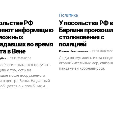
Политика
ольстве РФ
У посольства РФ в
няют информацию
Берлине произош
зможных
столкновения с
адавших во время
полицией
та в Вене
Ксения Беловицкая
-
29.08.2020 20:5
Люди возмутились из-за введ
убев
-
03.11.2020 00:16
ограничительных мер, связан
во России пытается получить
пандемией коронавируса.
ию о том, есть ли
вшие после вооруженного
я в центре Вены. На данный
общается о 7 погибших и...