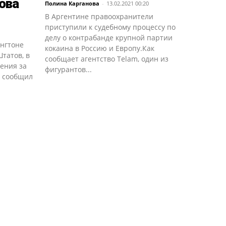
ова
Полина Карганова
-
13.02.2021 00:20
В Аргентине правоохранители
приступили к судебному процессу по
делу о контрабанде крупной партии
ингтоне
кокаина в Россию и Европу.Как
татов, в
сообщает агентство Telam, один из
ения за
фигурантов...
, сообщил