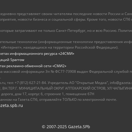
ежедневно представляет своим читателям последние новости России и Санк
иятия, новости бизнеса и социальной сферы. Кроме того, новости СПб сег
оторые затрагивают не только Санкт-Петербург, но и всю Россию. Политика
ательные технологии (информационные технологии предоставления инфо
 «Интернет», находящихся на территории Российской Федерации).
жетах информационного ресурса «24СМИ»
даций Sparrow
тах рекламно-обменной сети «СМИ2»
ва массовой информации Эл № ФС77-73908 выдан Федеральной службой по
.
u, тел: +7 (812) 627-21-84. Учредитель АО "Открытые Медиа", info@gazeta.
бург, ВН.ТЕР.Г. МУНИЦИПАЛЬНЫЙ ОКРУГ АПТЕКАРСКИЙ ОСТРОВ, УЛ ЧАПЫГИНА,
 дорога, дом 17, корпус 6, строение 1, помещение 67Н
ванном на Газета.СПб, отправляйте ТОЛЬКО по электронной почте.
zeta.spb.ru
© 2007-2025 Gazeta.SPb