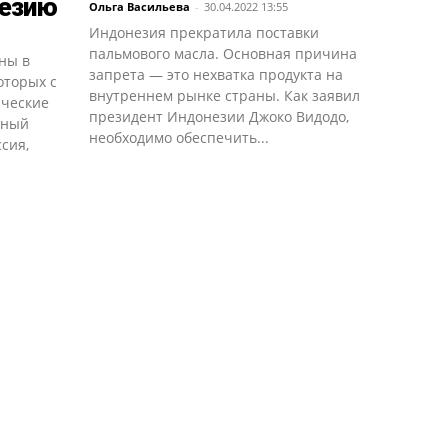
незию
Ольга Васильева
-
30.04.2022 13:55
Индонезия прекратила поставки
пальмового масла. Основная причина
ны в
запрета — это нехватка продукта на
оторых с
внутреннем рынке страны. Как заявил
ические
президент Индонезии Джоко Видодо,
нный
необходимо обеспечить...
сия,