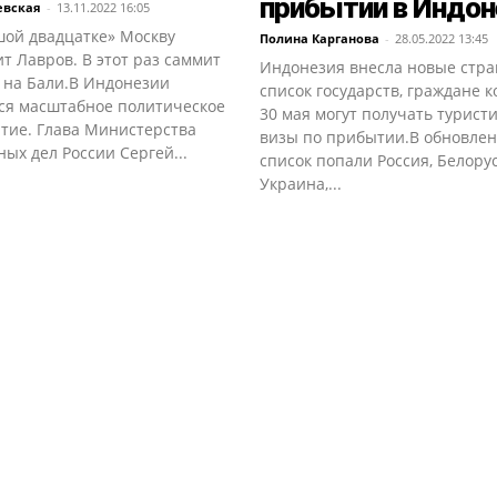
прибытии в Индо
евская
-
13.11.2022 16:05
шой двадцатке» Москву
Полина Карганова
-
28.05.2022 13:45
т Лавров. В этот раз саммит
Индонезия внесла новые стра
 на Бали.В Индонезии
список государств, граждане к
ся масштабное политическое
30 мая могут получать турист
тие. Глава Министерства
визы по прибытии.В обновле
ых дел России Сергей...
список попали Россия, Белорус
Украина,...