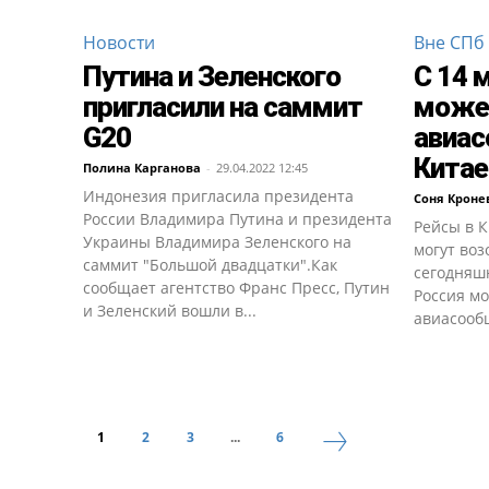
Новости
Вне СПб
Путина и Зеленского
С 14 
пригласили на саммит
може
G20
авиас
Китае
Полина Карганова
-
29.04.2022 12:45
Индонезия пригласила президента
Соня Кроне
России Владимира Путина и президента
Рейсы в 
Украины Владимира Зеленского на
могут воз
саммит "Большой двадцатки".Как
сегодняшн
сообщает агентство Франс Пресс, Путин
Россия м
и Зеленский вошли в...
авиасообщ
1
2
3
...
6