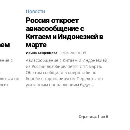
Новости
Россия откроет
авиасообщение с
Китаем и Индонезией в
аем
марте
Ирина Бещенцева
-
26.02.2022 01:19
ение с
Авиасообщение с Китаем и Индонезией
из России возобновляется с 14 марта.
м
Об этом сообщили в оперштабе по
ляться по
борьбе с коронавирусом.Перелеты по
осит
указанным направлениям будут...
Страница 1 из 6