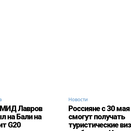
а
Новости
 МИД Лавров
Россияне с 30 мая
л на Бали на
смогут получать
ит G20
туристические ви