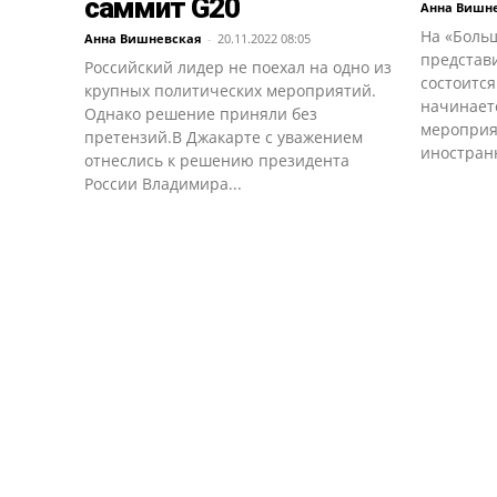
саммит G20
Анна Вишн
На «Боль
Анна Вишневская
-
20.11.2022 08:05
представи
Российский лидер не поехал на одно из
состоится
крупных политических мероприятий.
начинает
Однако решение приняли без
мероприя
претензий.В Джакарте с уважением
иностранн
отнеслись к решению президента
России Владимира...