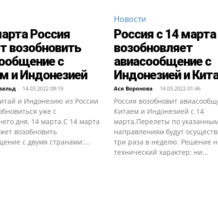
Новости
марта Россия
Россия с 14 марта
т возобновить
возобновляет
ообщение с
авиасообщение с
м и Индонезией
Индонезией и Кит
вальд
-
14.03.2022 08:19
Ася Воронова
-
14.03.2022 01:46
Китай и Индонезию из России
Россия возобновит авиасообщ
обновиться уже с
Китаем и Индонезией с 14
его дня, 14 марта.С 14 марта
марта.Перелеты по указанны
ожет возобновить
направлениям будут осуществ
ение с двумя странами:...
три раза в неделю. Решение н
технический характер: ни...