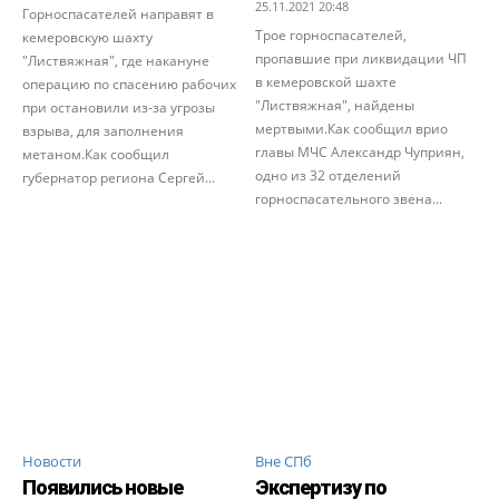
25.11.2021 20:48
Горноспасателей направят в
Трое горноспасателей,
кемеровскую шахту
пропавшие при ликвидации ЧП
"Листвяжная", где накануне
в кемеровской шахте
операцию по спасению рабочих
"Листвяжная", найдены
при остановили из-за угрозы
мертвыми.Как сообщил врио
взрыва, для заполнения
главы МЧС Александр Чуприян,
метаном.Как сообщил
одно из 32 отделений
губернатор региона Сергей...
горноспасательного звена...
Новости
Вне СПб
Появились новые
Экспертизу по