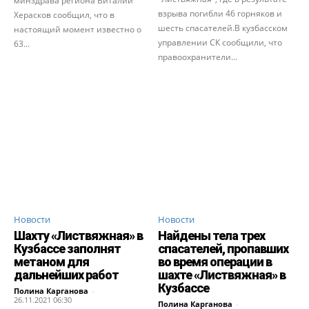
минздрава региона Виталий
взрыва погибли 46 горняков и
Херасков сообщил, что в
шесть спасателей.В кузбасском
настоящий момент известно о
управлении СК сообщили, что
63...
правоохранители...
Новости
Новости
Шахту «Листвяжная» в
Найдены тела трех
Кузбассе заполнят
спасателей, пропавших
метаном для
во время операции в
дальнейших работ
шахте «Листвяжная» в
Кузбассе
Полина Карганова
-
26.11.2021 06:30
Полина Карганова
-