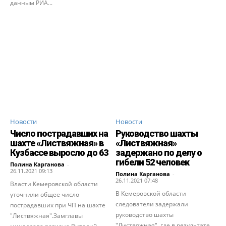
данным РИА...
Новости
Новости
Число пострадавших на
Руководство шахты
шахте «Листвяжная» в
«Листвяжная»
Кузбассе выросло до 63
задержано по делу о
гибели 52 человек
Полина Карганова
-
26.11.2021 09:13
Полина Карганова
-
26.11.2021 07:48
Власти Кемеровской области
В Кемеровской области
уточнили общее число
следователи задержали
пострадавших при ЧП на шахте
руководство шахты
"Листвяжная".Замглавы
"Листвяжная", где в результате