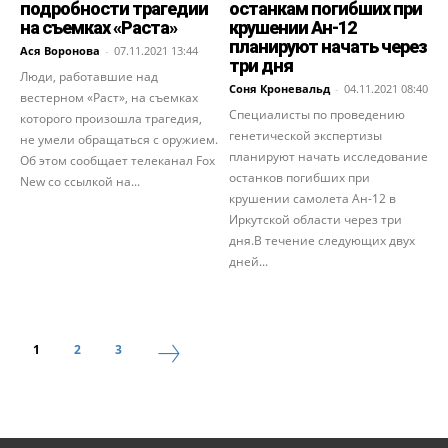
подробности трагедии
останкам погибших при
на съемках «Раста»
крушении Ан-12
планируют начать через
Ася Воронова
-
07.11.2021 13:44
три дня
Люди, работавшие над
Соня Кроневальд
-
04.11.2021 08:40
вестерном «Раст», на съемках
Специалисты по проведению
которого произошла трагедия,
генетической экспертизы
не умели обращаться с оружием.
планируют начать исследование
Об этом сообщает телеканал Fox
останков погибших при
New со ссылкой на...
крушении самолета Ан-12 в
Иркутской области через три
дня.В течение следующих двух
дней...
1
2
3