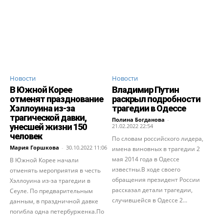
Новости
Новости
В Южной Корее
Владимир Путин
отменят празднование
раскрыл подробности
Хэллоуина из-за
трагедии в Одессе
трагической давки,
Полина Богданова
-
унесшей жизни 150
21.02.2022 22:54
человек
По словам российского лидера,
Мария Горшкова
-
30.10.2022 11:06
имена виновных в трагедии 2
мая 2014 года в Одессе
В Южной Корее начали
известны.В ходе своего
отменять мероприятия в честь
обращения президент России
Хэллоуина из-за трагедии в
рассказал детали трагедии,
Сеуле. По предварительным
случившейся в Одессе 2...
данным, в праздничной давке
погибла одна петербурженка.По