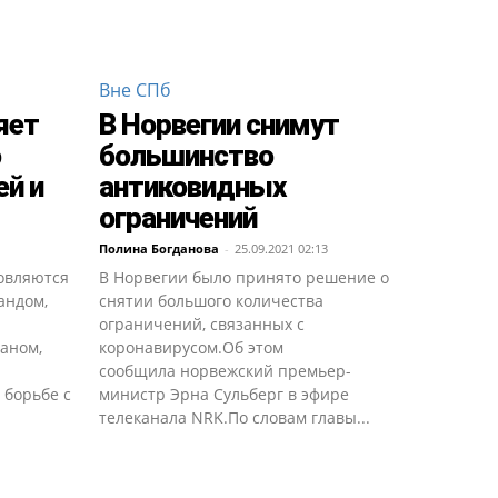
Вне СПб
яет
В Норвегии снимут
о
большинство
ей и
антиковидных
ограничений
Полина Богданова
-
25.09.2021 02:13
новляются
В Норвегии было принято решение о
андом,
снятии большого количества
ограничений, связанных с
аном,
коронавирусом.Об этом
сообщила норвежский премьер-
 борьбе с
министр Эрна Сульберг в эфире
телеканала NRK.По словам главы...