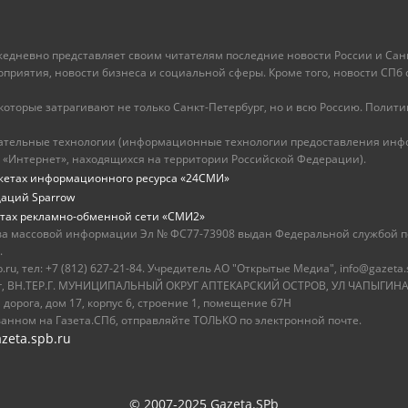
ежедневно представляет своим читателям последние новости России и Санк
иятия, новости бизнеса и социальной сферы. Кроме того, новости СПб сег
оторые затрагивают не только Санкт-Петербург, но и всю Россию. Политика
ательные технологии (информационные технологии предоставления инфо
 «Интернет», находящихся на территории Российской Федерации).
жетах информационного ресурса «24СМИ»
даций Sparrow
тах рекламно-обменной сети «СМИ2»
ва массовой информации Эл № ФС77-73908 выдан Федеральной службой по
.
u, тел: +7 (812) 627-21-84. Учредитель АО "Открытые Медиа", info@gazeta.
бург, ВН.ТЕР.Г. МУНИЦИПАЛЬНЫЙ ОКРУГ АПТЕКАРСКИЙ ОСТРОВ, УЛ ЧАПЫГИНА,
 дорога, дом 17, корпус 6, строение 1, помещение 67Н
ванном на Газета.СПб, отправляйте ТОЛЬКО по электронной почте.
zeta.spb.ru
© 2007-2025 Gazeta.SPb