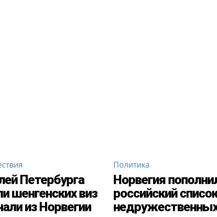
ствия
Политика
ей Петербурга
Норвегия пополни
и шенгенских виз
российский списо
нали из Норвегии
недружественны