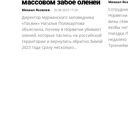
массовом забое оленей
Михаил Як
Сотрудни
Михаил Яковлев
-
26.08.2023 17:29
Норвегии
Директор мурманского заповедника
визы семь
«Пасвик» Наталья Поликарпова
якобы не
объяснила, почему в Норвегии убивают
поездки.П
оленей, которые паслись на российской
недалеко 
территории и вернулись обратно.Зимой
Тронхейм 
2023 года сразу несколько...