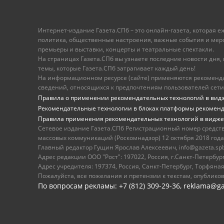
Интернет-издание Газета.СПб – это онлайн-газета, которая 
политика, общественные настроения, важные события и меропр
премьеры и выставки, концерты и театральные спектакли.
На страницах Газета.СПб вы узнаете последние новости дня, к
темы, которые Газета.СПб затрагивает каждый день!
На информационном ресурсе (сайте) применяются рекоменд
сведений, относящихся к предпочтениям пользователей сети
Правила о применении рекомендательных технологий в вид
Рекомендательные технологии в блоках платформы рекомен
Правила применения рекомендательных технологий в видже
Сетевое издание Газета.СПб Регистрационный номер средст
массовых коммуникаций (Роскомнадзор) 12 октября 2018 года
Главный редактор Гущин Ярослав Алексеевич, info@gazeta.spb.r
Адрес редакции ООО "Рост": 197022, Россия, г.Санкт-Петер
Адрес учредителя: 197374, Россия, Санкт-Петербург, Торфяная
Пожалуйста, все пожелания и претензии к текстам, опублико
По вопросам рекламы: +7 (812) 309-29-36,
reklama@ga