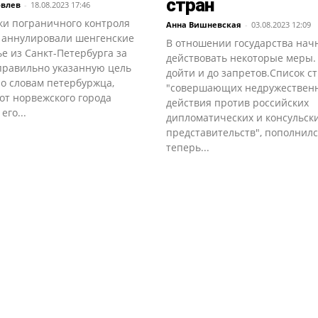
стран
овлев
-
18.08.2023 17:46
ки пограничного контроля
Анна Вишневская
-
03.08.2023 12:09
 аннулировали шенгенские
В отношении государства нач
е из Санкт-Петербурга за
действовать некоторые меры.
правильно указанную цель
дойти и до запретов.Список ст
о словам петербуржца,
"совершающих недружествен
от норвежского города
действия против российских
его...
дипломатических и консульск
представительств", пополнилс
теперь...