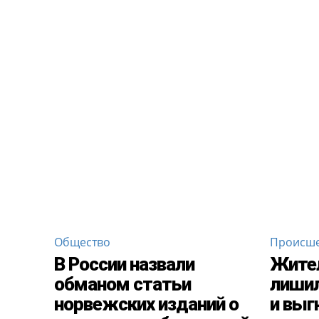
Общество
Происше
В России назвали
Жител
обманом статьи
лишил
норвежских изданий о
и выг