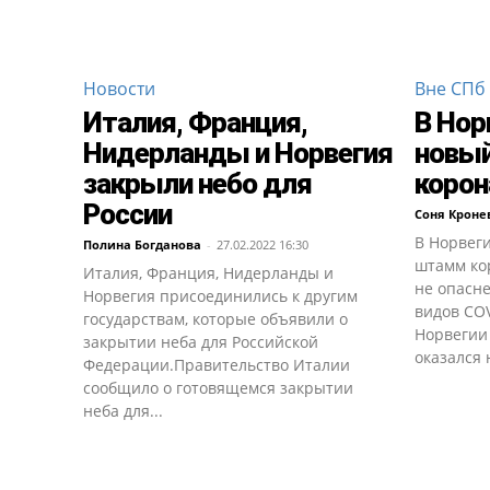
Новости
Вне СПб
Италия, Франция,
В Нор
Нидерланды и Норвегия
новы
закрыли небо для
корон
России
Соня Кроне
В Норвег
Полина Богданова
-
27.02.2022 16:30
штамм ко
Италия, Франция, Нидерланды и
не опасне
Норвегия присоединились к другим
видов CO
государствам, которые объявили о
Норвегии
закрытии неба для Российской
оказался 
Федерации.Правительство Италии
сообщило о готовящемся закрытии
неба для...