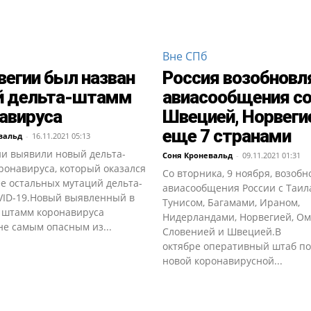
Вне СПб
вегии был назван
Россия возобновл
й дельта-штамм
авиасообщения с
авируса
Швецией, Норвеги
еще 7 странами
вальд
-
16.11.2021 05:13
ии выявили новый дельта-
Соня Кроневальд
-
09.11.2021 01:31
ронавируса, который оказался
Со вторника, 9 ноября, возоб
е остальных мутаций дельта-
авиасообщения России с Таил
VID-19.Новый выявленный в
Тунисом, Багамами, Ираном,
 штамм коронавируса
Нидерландами, Норвегией, Ом
не самым опасным из...
Словенией и Швецией.В
октябре оперативный штаб по
новой коронавирусной...