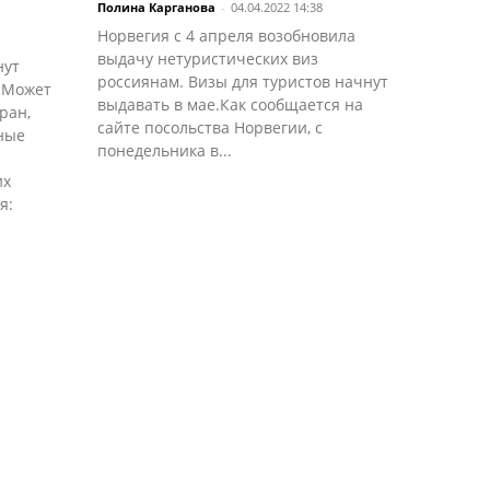
Полина Карганова
-
04.04.2022 14:38
Норвегия с 4 апреля возобновила
выдачу нетуристических виз
нут
россиянам. Визы для туристов начнут
 Может
выдавать в мае.Как сообщается на
ран,
сайте посольства Норвегии, с
ные
понедельника в...
их
я: