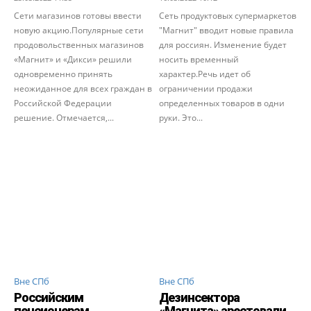
Сети магазинов готовы ввести
Сеть продуктовых супермаркетов
новую акцию.Популярные сети
"Магнит" вводит новые правила
продовольственных магазинов
для россиян. Изменение будет
«Магнит» и «Дикси» решили
носить временный
одновременно принять
характер.Речь идет об
неожиданное для всех граждан в
ограничении продажи
Российской Федерации
определенных товаров в одни
решение. Отмечается,...
руки. Это...
Вне СПб
Вне СПб
Российским
Дезинсектора
пенсионерам,
«Магнита» арестовали