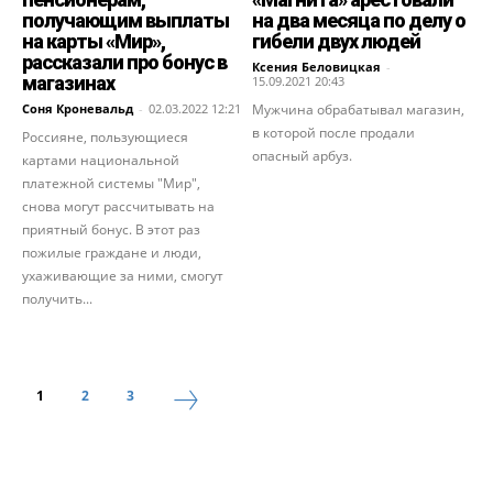
получающим выплаты
на два месяца по делу о
на карты «Мир»,
гибели двух людей
рассказали про бонус в
Ксения Беловицкая
-
магазинах
15.09.2021 20:43
Соня Кроневальд
-
02.03.2022 12:21
Мужчина обрабатывал магазин,
в которой после продали
Россияне, пользующиеся
опасный арбуз.
картами национальной
платежной системы "Мир",
снова могут рассчитывать на
приятный бонус. В этот раз
пожилые граждане и люди,
ухаживающие за ними, смогут
получить...
1
2
3