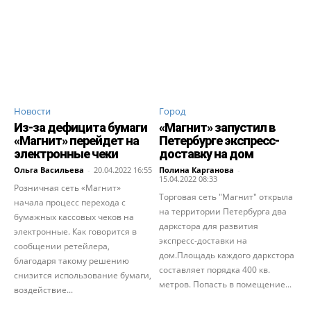
Новости
Город
Из-за дефицита бумаги
«Магнит» запустил в
«Магнит» перейдет на
Петербурге экспресс-
электронные чеки
доставку на дом
Ольга Васильева
-
20.04.2022 16:55
Полина Карганова
-
15.04.2022 08:33
Розничная сеть «Магнит»
Торговая сеть "Магнит" открыла
начала процесс перехода с
на территории Петербурга два
бумажных кассовых чеков на
даркстора для развития
электронные. Как говорится в
экспресс-доставки на
сообщении ретейлера,
дом.Площадь каждого даркстора
благодаря такому решению
составляет порядка 400 кв.
снизится использование бумаги,
метров. Попасть в помещение...
воздействие...