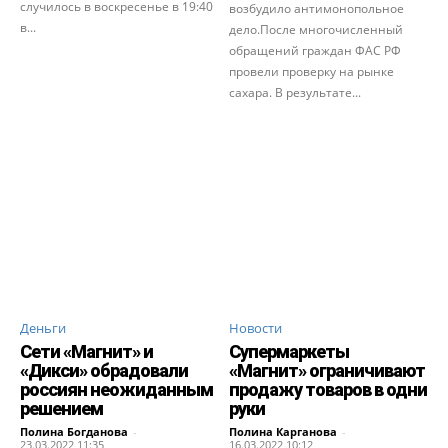
случилось в воскресенье в 19:40
возбудило антимонопольное
в...
дело.После многочисленный
обращений граждан ФАС РФ
провели проверку на рынке
сахара. В результате...
Деньги
Новости
Сети «Магнит» и
Супермаркеты
«Дикси» обрадовали
«Магнит» ограничивают
россиян неожиданным
продажу товаров в одни
решением
руки
Полина Богданова
-
Полина Карганова
-
23.03.2022 11:35
16.03.2022 10:12