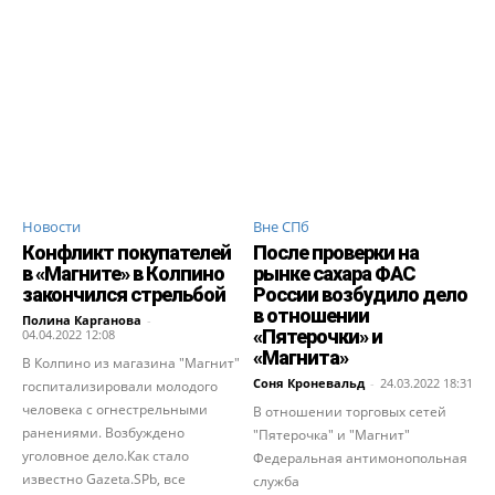
Новости
Вне СПб
Конфликт покупателей
После проверки на
в «Магните» в Колпино
рынке сахара ФАС
закончился стрельбой
России возбудило дело
в отношении
Полина Карганова
-
«Пятерочки» и
04.04.2022 12:08
«Магнита»
В Колпино из магазина "Магнит"
Соня Кроневальд
-
24.03.2022 18:31
госпитализировали молодого
человека с огнестрельными
В отношении торговых сетей
ранениями. Возбуждено
"Пятерочка" и "Магнит"
уголовное дело.Как стало
Федеральная антимонопольная
известно Gazeta.SPb, все
служба