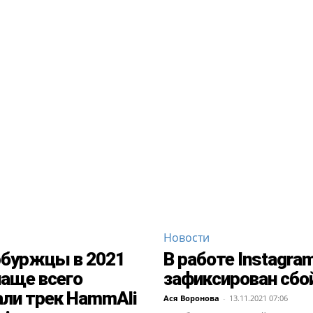
Новости
буржцы в 2021
В работе Instagra
чаще всего
зафиксирован сбо
ли трек HammAli
Ася Воронова
-
13.11.2021 07:06