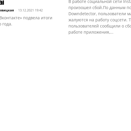
ai
В работе социальной сети Ins
произошел сбой.По данным п
овицкая
-
13.12.2021 19:42
Downdetector, пользователи м
Вконтакте» подвела итоги
жалуются на работу соцсети. Т
 года.
пользователей сообщили о сб
работе приложения,...