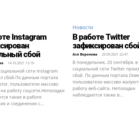
Новости
оте Instagram
В работе Twitter
сирован
зафиксирован сбо
льный сбой
Ася Воронова
-
20.09.2021 22:47
В понедельник, 20 сентября, в
ва
-
14.10.2021 13:19
социальной сети Twitter прои
социальной сети Instagram
сбой. По данным портала Down
л сбой.По данным портала
пользователи массово жалуют
tor, пользователи массово
работу веб-сайта. Неполадки
 на работу соцсети.Неполадки
наблюдаются также в...
тся также в работе
я и соединении с...