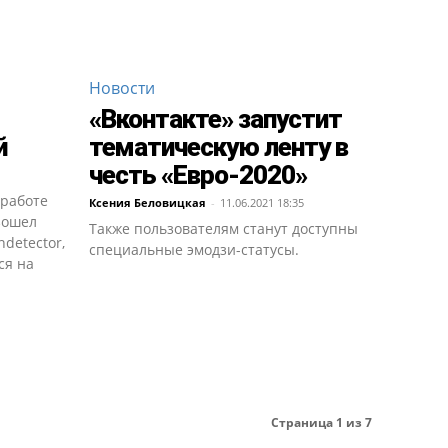
Новости
«Вконтакте» запустит
й
тематическую ленту в
честь «Евро-2020»
 работе
Ксения Беловицкая
-
11.06.2021 18:35
зошел
Также пользователям станут доступны
detector,
специальные эмодзи-статусы.
ся на
Страница 1 из 7