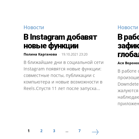
Новости
Новости
В Instagram добавят
В раб
новые функции
зафик
глоба
Полина Карганова
-
19.10.2021 23:20
В ближайшие дни в социальной сети
Ася Вороно
Instagram появятся новые функции:
В работе 
совместные посты, публикации с
произоше
компьютера и новые возможности в
Downdetec
Reels.Спустя 11 лет после запуска...
жалуются
наблюдаю
приложени
1
2
3
...
7