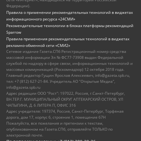
Федерации).
Правила о применении рекомендательных технологий в виджетах
информационного ресурса «24СМИ»
Рекомендательные технологии в блоках платформы рекомендаций
Sparrow
Правила применения рекомендательных технологий в виджетах
рекламно-обменной сети «СМИ2»
Сетевое издание Газета.СПб Регистрационный номер средства
массовой информации Эл № ФС77-73908 выдан Федеральной
службой по надзору в сфере связи, информационных технологий и
массовых коммуникаций (Роскомнадзор) 12 октября 2018 года.
Главный редактор Гущин Ярослав Алексеевич, info@gazeta.spb.ru,
тел: +7 (812) 627-21-84. Учредитель АО "Открытые Медиа",
info@gazeta.spb.ru
Адрес редакции ООО "Рост": 197022, Россия, г.Санкт-Петербург,
ВН.ТЕР.Г. МУНИЦИПАЛЬНЫЙ ОКРУГ АПТЕКАРСКИЙ ОСТРОВ, УЛ
ЧАПЫГИНА, Д. 6 ЛИТЕРА П, ОФИС 316
Адрес учредителя: 197374, Россия, Санкт-Петербург, Торфяная
дорога, дом 17, корпус 6, строение 1, помещение 67Н
Пожалуйста, все пожелания и претензии к текстам,
опубликованном на Газета.СПб, отправляйте ТОЛЬКО по
электронной почте.