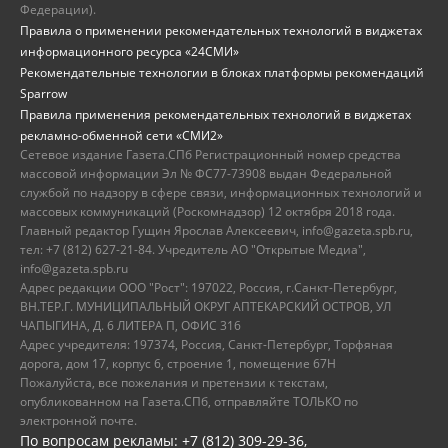
Федерации).
Правила о применении рекомендательных технологий в виджетах
информационного ресурса «24СМИ»
Рекомендательные технологии в блоках платформы рекомендаций
Sparrow
Правила применения рекомендательных технологий в виджетах
рекламно-обменной сети «СМИ2»
Сетевое издание Газета.СПб Регистрационный номер средства
массовой информации Эл № ФС77-73908 выдан Федеральной
службой по надзору в сфере связи, информационных технологий и
массовых коммуникаций (Роскомнадзор) 12 октября 2018 года.
Главный редактор Гущин Ярослав Алексеевич, info@gazeta.spb.ru,
тел: +7 (812) 627-21-84. Учредитель АО "Открытые Медиа",
info@gazeta.spb.ru
Адрес редакции ООО "Рост": 197022, Россия, г.Санкт-Петербург,
ВН.ТЕР.Г. МУНИЦИПАЛЬНЫЙ ОКРУГ АПТЕКАРСКИЙ ОСТРОВ, УЛ
ЧАПЫГИНА, Д. 6 ЛИТЕРА П, ОФИС 316
Адрес учредителя: 197374, Россия, Санкт-Петербург, Торфяная
дорога, дом 17, корпус 6, строение 1, помещение 67Н
Пожалуйста, все пожелания и претензии к текстам,
опубликованном на Газета.СПб, отправляйте ТОЛЬКО по
электронной почте.
По вопросам рекламы: +7 (812) 309-29-36,