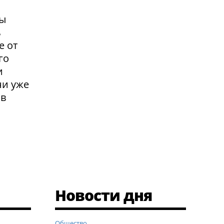
вы
ь
е от
го
и
ни уже
 в
Новости дня
Общество