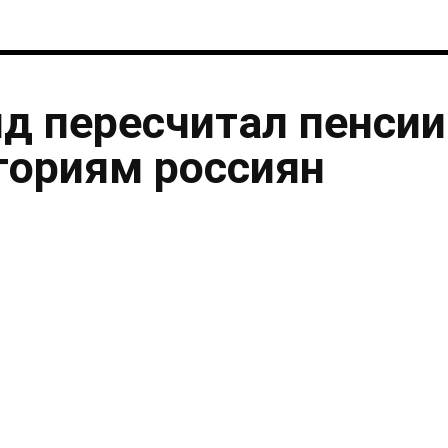
нд пересчитал пенсии
гориям россиян