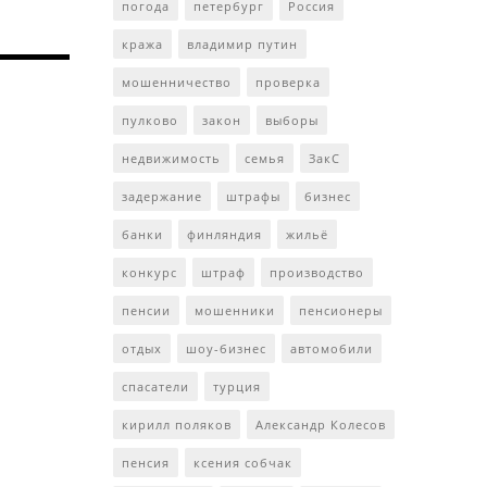
погода
петербург
Россия
кража
владимир путин
мошенничество
проверка
пулково
закон
выборы
недвижимость
семья
ЗакС
задержание
штрафы
бизнес
банки
финляндия
жильё
конкурс
штраф
производство
пенсии
мошенники
пенсионеры
отдых
шоу-бизнес
автомобили
спасатели
турция
кирилл поляков
Александр Колесов
пенсия
ксения собчак