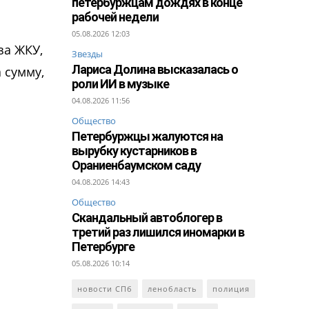
петербуржцам дождях в конце
рабочей недели
05.08.2026 12:03
за ЖКУ,
Звезды
Лариса Долина высказалась о
 сумму,
роли ИИ в музыке
04.08.2026 11:56
Общество
Петербуржцы жалуются на
вырубку кустарников в
Ораниенбаумском саду
04.08.2026 14:43
Общество
Скандальный автоблогер в
третий раз лишился иномарки в
Петербурге
05.08.2026 10:14
новости СПб
ленобласть
полиция