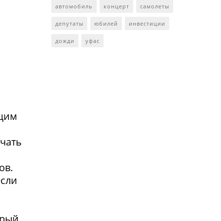
автомобиль
концерт
самолеты
депутаты
юбилей
инвестиции
дожди
уфас
ющим
учать
ов.
если
орый