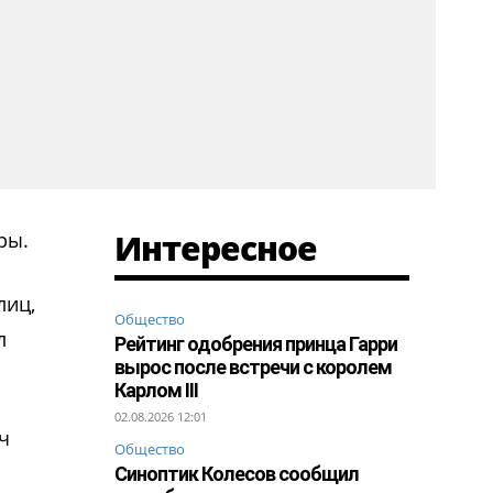
Интересное
ры.
лиц,
Общество
л
Рейтинг одобрения принца Гарри
вырос после встречи с королем
Карлом III
02.08.2026 12:01
ч
Общество
Синоптик Колесов сообщил