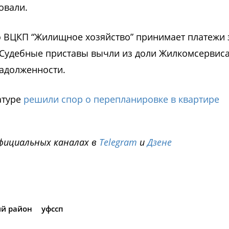
овали.
о ВЦКП “Жилищное хозяйство” принимает платежи 
 Судебные приставы вычли из доли Жилкомсервиса
адолженности.
атуре
решили спор о перепланировке в квартире
фициальных каналах в
Telegram
и
Дзене
i
ий район
уфссп