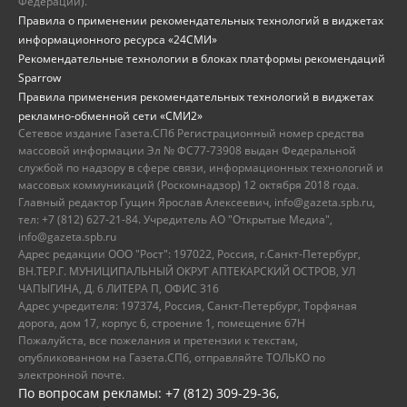
Федерации).
Правила о применении рекомендательных технологий в виджетах
информационного ресурса «24СМИ»
Рекомендательные технологии в блоках платформы рекомендаций
Sparrow
Правила применения рекомендательных технологий в виджетах
рекламно-обменной сети «СМИ2»
Сетевое издание Газета.СПб Регистрационный номер средства
массовой информации Эл № ФС77-73908 выдан Федеральной
службой по надзору в сфере связи, информационных технологий и
массовых коммуникаций (Роскомнадзор) 12 октября 2018 года.
Главный редактор Гущин Ярослав Алексеевич, info@gazeta.spb.ru,
тел: +7 (812) 627-21-84. Учредитель АО "Открытые Медиа",
info@gazeta.spb.ru
Адрес редакции ООО "Рост": 197022, Россия, г.Санкт-Петербург,
ВН.ТЕР.Г. МУНИЦИПАЛЬНЫЙ ОКРУГ АПТЕКАРСКИЙ ОСТРОВ, УЛ
ЧАПЫГИНА, Д. 6 ЛИТЕРА П, ОФИС 316
Адрес учредителя: 197374, Россия, Санкт-Петербург, Торфяная
дорога, дом 17, корпус 6, строение 1, помещение 67Н
Пожалуйста, все пожелания и претензии к текстам,
опубликованном на Газета.СПб, отправляйте ТОЛЬКО по
электронной почте.
По вопросам рекламы: +7 (812) 309-29-36,