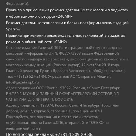
Федерации).
Правила о применении рекомендательных технологий в виджетах
информационного ресурса «24СМИ»
Рекомендательные технологии в блоках платформы рекомендаций
Sparrow
Правила применения рекомендательных технологий в виджетах
рекламно-обменной сети «СМИ2»
Сетевое издание Газета.СПб Регистрационный номер средства
массовой информации Эл № ФС77-73908 выдан Федеральной
службой по надзору в сфере связи, информационных технологий и
массовых коммуникаций (Роскомнадзор) 12 октября 2018 года.
Главный редактор Гущин Ярослав Алексеевич, info@gazeta.spb.ru,
тел: +7 (812) 627-21-84. Учредитель АО "Открытые Медиа",
info@gazeta.spb.ru
Адрес редакции ООО "Рост": 197022, Россия, г.Санкт-Петербург,
ВН.ТЕР.Г. МУНИЦИПАЛЬНЫЙ ОКРУГ АПТЕКАРСКИЙ ОСТРОВ, УЛ
ЧАПЫГИНА, Д. 6 ЛИТЕРА П, ОФИС 316
Адрес учредителя: 197374, Россия, Санкт-Петербург, Торфяная
дорога, дом 17, корпус 6, строение 1, помещение 67Н
Пожалуйста, все пожелания и претензии к текстам,
опубликованном на Газета.СПб, отправляйте ТОЛЬКО по
электронной почте.
По вопросам рекламы: +7 (812) 309-29-36,