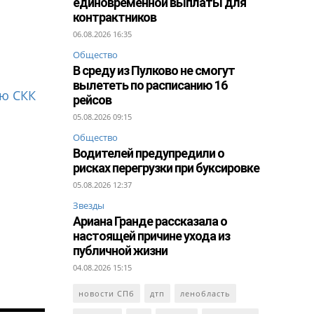
единовременной выплаты для
контрактников
06.08.2026 16:35
Общество
В среду из Пулково не смогут
вылететь по расписанию 16
лю СКК
рейсов
05.08.2026 09:15
Общество
Водителей предупредили о
рисках перегрузки при буксировке
05.08.2026 12:37
Звезды
Ариана Гранде рассказала о
настоящей причине ухода из
публичной жизни
04.08.2026 15:15
новости СПб
дтп
ленобласть