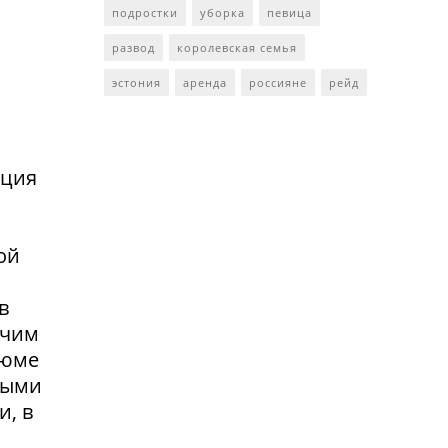
подростки
уборка
певица
развод
королевская семья
эстония
аренда
россияне
рейд
нция
ой
в
очим
зюме
выми
и, в