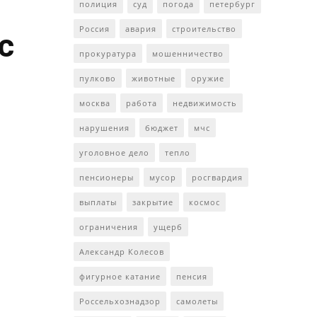
полиция
суд
погода
петербург
Россия
авария
строительство
с
прокуратура
мошенничество
пулково
животные
оружие
москва
работа
недвижимость
нарушения
бюджет
мчс
уголовное дело
тепло
пенсионеры
мусор
росгвардия
выплаты
закрытие
космос
ограничения
ущерб
Александр Колесов
фигурное катание
пенсия
Россельхознадзор
самолеты