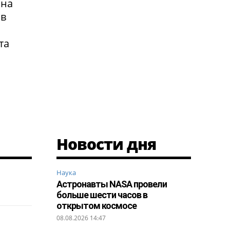
 на
 в
та
Новости дня
Наука
Астронавты NASA провели
больше шести часов в
открытом космосе
08.08.2026 14:47