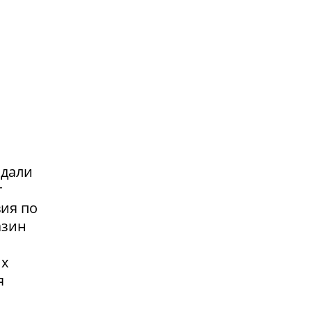
адали
т
вия по
азин
их
я