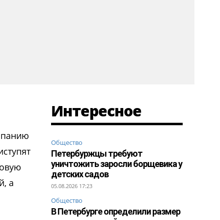
Интересное
.
омпанию
Общество
иступят
Петербуржцы требуют
уничтожить заросли борщевика у
довую
детских садов
й, а
05.08.2026 17:23
Общество
В Петербурге определили размер