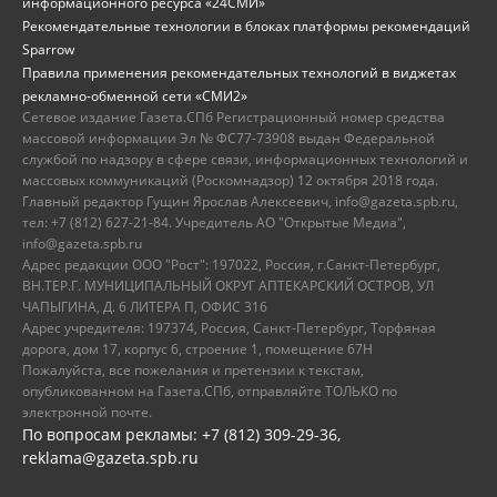
информационного ресурса «24СМИ»
Рекомендательные технологии в блоках платформы рекомендаций
Sparrow
Правила применения рекомендательных технологий в виджетах
рекламно-обменной сети «СМИ2»
Сетевое издание Газета.СПб Регистрационный номер средства
массовой информации Эл № ФС77-73908 выдан Федеральной
службой по надзору в сфере связи, информационных технологий и
массовых коммуникаций (Роскомнадзор) 12 октября 2018 года.
Главный редактор Гущин Ярослав Алексеевич, info@gazeta.spb.ru,
тел: +7 (812) 627-21-84. Учредитель АО "Открытые Медиа",
info@gazeta.spb.ru
Адрес редакции ООО "Рост": 197022, Россия, г.Санкт-Петербург,
ВН.ТЕР.Г. МУНИЦИПАЛЬНЫЙ ОКРУГ АПТЕКАРСКИЙ ОСТРОВ, УЛ
ЧАПЫГИНА, Д. 6 ЛИТЕРА П, ОФИС 316
Адрес учредителя: 197374, Россия, Санкт-Петербург, Торфяная
дорога, дом 17, корпус 6, строение 1, помещение 67Н
Пожалуйста, все пожелания и претензии к текстам,
опубликованном на Газета.СПб, отправляйте ТОЛЬКО по
электронной почте.
По вопросам рекламы: +7 (812) 309-29-36,
reklama@gazeta.spb.ru