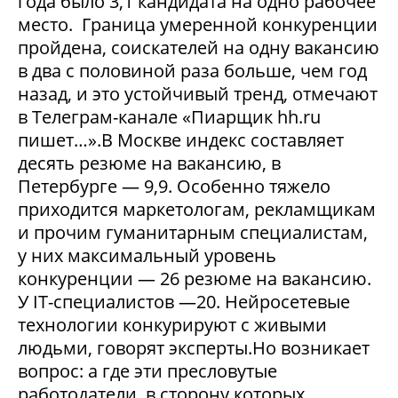
года было 3,1 кандидата на одно рабочее
место. Граница умеренной конкуренции
пройдена, соискателей на одну вакансию
в два с половиной раза больше, чем год
назад, и это устойчивый тренд, отмечают
в Телеграм-канале «Пиарщик hh.ru
пишет…».В Москве индекс составляет
десять резюме на вакансию, в
Петербурге — 9,9. Особенно тяжело
приходится маркетологам, рекламщикам
и прочим гуманитарным специалистам,
у них максимальный уровень
конкуренции — 26 резюме на вакансию.
У IT-специалистов —20. Нейросетевые
технологии конкурируют с живыми
людьми, говорят эксперты.Но возникает
вопрос: а где эти пресловутые
работодатели, в сторону которых