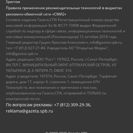
Sparrow
Правила применения рекомендательных технологий в виджетах
рекламно-обменной сети «СМИ2»
Сетевое издание Газета.СПб Регистрационный номер средства
массовой информации Эл № ФС77-73908 выдан Федеральной
службой по надзору в сфере связи, информационных технологий и
массовых коммуникаций (Роскомнадзор) 12 октября 2018 года.
Главный редактор Гущин Ярослав Алексеевич, info@gazeta.spb.ru,
тел: +7 (812) 627-21-84. Учредитель АО "Открытые Медиа",
info@gazeta.spb.ru
Адрес редакции ООО "Рост": 197022, Россия, г.Санкт-Петербург,
ВН.ТЕР.Г. МУНИЦИПАЛЬНЫЙ ОКРУГ АПТЕКАРСКИЙ ОСТРОВ, УЛ
ЧАПЫГИНА, Д. 6 ЛИТЕРА П, ОФИС 316
Адрес учредителя: 197374, Россия, Санкт-Петербург, Торфяная
дорога, дом 17, корпус 6, строение 1, помещение 67Н
Пожалуйста, все пожелания и претензии к текстам,
опубликованном на Газета.СПб, отправляйте ТОЛЬКО по
электронной почте.
По вопросам рекламы: +7 (812) 309-29-36,
reklama@gazeta.spb.ru