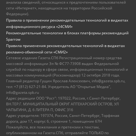
анализа сведений, относящихся к предпочтениям пользователей
сети «Интернет», находящихся на территории Российской
Федерации).
Правила о применении рекомендательных технологий в виджетах
информационного ресурса «24СМИ»
Рекомендательные технологии в блоках платформы рекомендаций
Sparrow
Правила применения рекомендательных технологий в виджетах
рекламно-обменной сети «СМИ2»
Сетевое издание Газета.СПб Регистрационный номер средства
массовой информации Эл № ФС77-73908 выдан Федеральной
службой по надзору в сфере связи, информационных технологий и
массовых коммуникаций (Роскомнадзор) 12 октября 2018 года.
Главный редактор Гущин Ярослав Алексеевич, info@gazeta.spb.ru,
тел: +7 (812) 627-21-84. Учредитель АО "Открытые Медиа",
info@gazeta.spb.ru
Адрес редакции ООО "Рост": 197022, Россия, г.Санкт-Петербург,
ВН.ТЕР.Г. МУНИЦИПАЛЬНЫЙ ОКРУГ АПТЕКАРСКИЙ ОСТРОВ, УЛ
ЧАПЫГИНА, Д. 6 ЛИТЕРА П, ОФИС 316
Адрес учредителя: 197374, Россия, Санкт-Петербург, Торфяная
дорога, дом 17, корпус 6, строение 1, помещение 67Н
Пожалуйста, все пожелания и претензии к текстам,
опубликованном на Газета.СПб, отправляйте ТОЛЬКО по